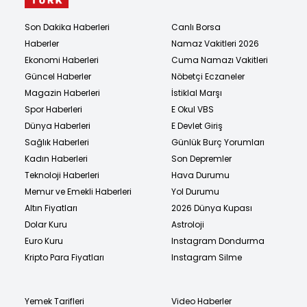
Son Dakika Haberleri
Canlı Borsa
Haberler
Namaz Vakitleri 2026
Ekonomi Haberleri
Cuma Namazı Vakitleri
Güncel Haberler
Nöbetçi Eczaneler
Magazin Haberleri
İstiklal Marşı
Spor Haberleri
E Okul VBS
Dünya Haberleri
E Devlet Giriş
Sağlık Haberleri
Günlük Burç Yorumları
Kadın Haberleri
Son Depremler
Teknoloji Haberleri
Hava Durumu
Memur ve Emekli Haberleri
Yol Durumu
Altın Fiyatları
2026 Dünya Kupası
Dolar Kuru
Astroloji
Euro Kuru
Instagram Dondurma
Kripto Para Fiyatları
Instagram Silme
Yemek Tarifleri
Video Haberler