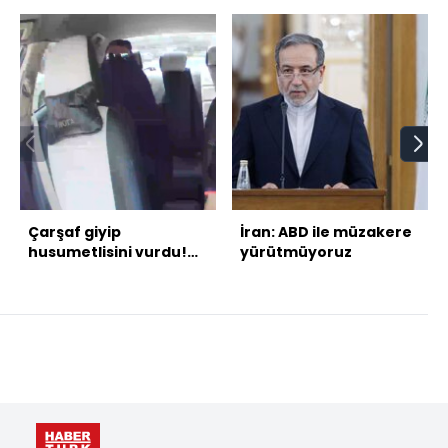
Çarşaf giyip
İran: ABD ile müzakere
husumetlisini vurdu!
yürütmüyoruz
Takside kelepçe!