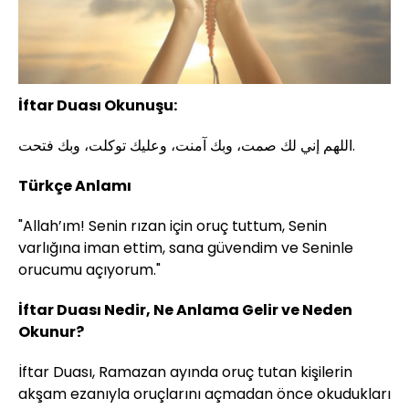
İftar Duası Okunuşu:
اللهم إني لك صمت، وبك آمنت، وعليك توكلت، وبك فتحت.
Türkçe Anlamı
"Allah’ım! Senin rızan için oruç tuttum, Senin
varlığına iman ettim, sana güvendim ve Seninle
orucumu açıyorum."
İftar Duası Nedir, Ne Anlama Gelir ve Neden
Okunur?
İftar Duası, Ramazan ayında oruç tutan kişilerin
akşam ezanıyla oruçlarını açmadan önce okudukları