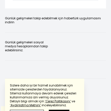
Günlük gelişmeleri takip edebilmek için habertürk uygulamasını
indirin
Günlük gelişmeleri sosyal
medya hesaplarından takip
edebilirsiniz.
Sizlere daha iyi bir hizmet sunabilmek için
sitemizde çerezlerden faydalanıyoruz.
Sitemizi kullanmaya devam ederek çerezleri
Powered by
Translate
kullanmamıza izin vermiş oluyorsunuz.
Detaylı bilgi almak için
‘Çerez Politikasını’
ve
‘Aydınlatma Metnini’
inceleyebilirsiniz.
Bu çeviride
Google Translete
kullanılmıştır.