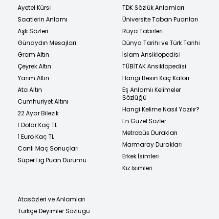
Ayetel Kürsi
TDK Sözlük Anlamları
Saatlerin Anlamı
Üniversite Taban Puanları
Aşk Sözleri
Rüya Tabirleri
Günaydın Mesajları
Dünya Tarihi ve Türk Tarihi
Gram Altın
İslam Ansiklopedisi
Çeyrek Altın
TÜBİTAK Ansiklopedisi
Yarım Altın
Hangi Besin Kaç Kalori
Ata Altın
Eş Anlamlı Kelimeler
Sözlüğü
Cumhuriyet Altını
Hangi Kelime Nasıl Yazılır?
22 Ayar Bilezik
En Güzel Sözler
1 Dolar Kaç TL
Metrobüs Durakları
1 Euro Kaç TL
Marmaray Durakları
Canlı Maç Sonuçları
Erkek İsimleri
Süper Lig Puan Durumu
Kız İsimleri
Atasözleri ve Anlamları
Türkçe Deyimler Sözlüğü