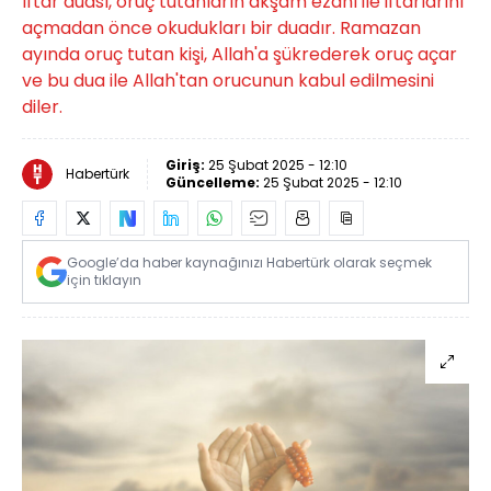
İftar duası, oruç tutanların akşam ezanı ile iftarlarını
açmadan önce okudukları bir duadır. Ramazan
ayında oruç tutan kişi, Allah'a şükrederek oruç açar
ve bu dua ile Allah'tan orucunun kabul edilmesini
diler.
Giriş:
25 Şubat 2025 - 12:10
Habertürk
Güncelleme:
25 Şubat 2025 - 12:10
Google’da haber kaynağınızı Habertürk olarak seçmek
için tıklayın