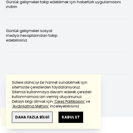
Günlük gelişmeleri takip edebilmek için habertürk uygulamasını
indirin
Günlük gelişmeleri sosyal
medya hesaplarından takip
edebilirsiniz.
Sizlere daha iyi bir hizmet sunabilmek için
sitemizde çerezlerden faydalanıyoruz.
Sitemizi kullanmaya devam ederek çerezleri
Powered by
Translate
kullanmamıza izin vermiş oluyorsunuz.
Detaylı bilgi almak için
‘Çerez Politikasını’
ve
‘Aydınlatma Metnini’
inceleyebilirsiniz.
Bu çeviride
Google Translete
kullanılmıştır.
Anlam ve çeviri hatalarından
haberturk.com
DAHA FAZLA BİLGİ
KABUL ET
sorumlu değildir.