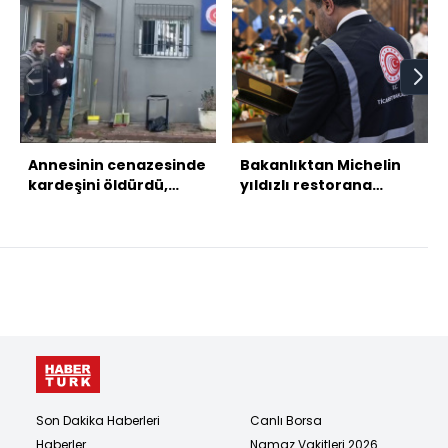
Annesinin cenazesinde
Bakanlıktan Michelin
kardeşini öldürdü,
yıldızlı restorana
ifadesi kan dondurdu!
milyonluk ceza
Son Dakika Haberleri
Canlı Borsa
Haberler
Namaz Vakitleri 2026