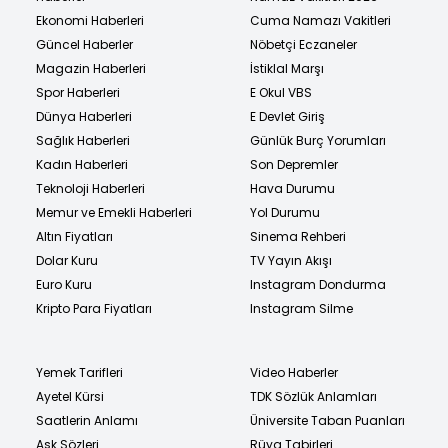
Ekonomi Haberleri
Cuma Namazı Vakitleri
Güncel Haberler
Nöbetçi Eczaneler
Magazin Haberleri
İstiklal Marşı
Spor Haberleri
E Okul VBS
Dünya Haberleri
E Devlet Giriş
Sağlık Haberleri
Günlük Burç Yorumları
Kadın Haberleri
Son Depremler
Teknoloji Haberleri
Hava Durumu
Memur ve Emekli Haberleri
Yol Durumu
Altın Fiyatları
Sinema Rehberi
Dolar Kuru
TV Yayın Akışı
Euro Kuru
Instagram Dondurma
Kripto Para Fiyatları
Instagram Silme
Yemek Tarifleri
Video Haberler
Ayetel Kürsi
TDK Sözlük Anlamları
Saatlerin Anlamı
Üniversite Taban Puanları
Aşk Sözleri
Rüya Tabirleri