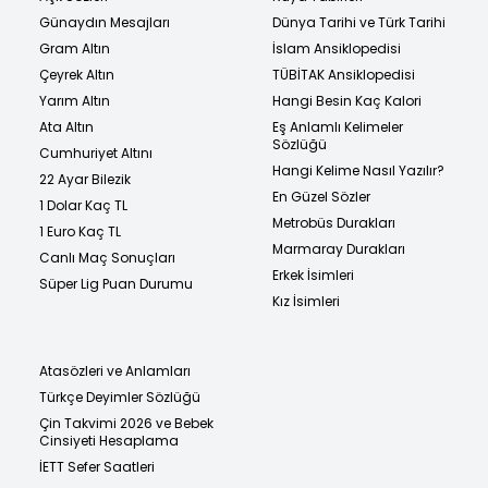
Günaydın Mesajları
Dünya Tarihi ve Türk Tarihi
Gram Altın
İslam Ansiklopedisi
Çeyrek Altın
TÜBİTAK Ansiklopedisi
Yarım Altın
Hangi Besin Kaç Kalori
Ata Altın
Eş Anlamlı Kelimeler
Sözlüğü
Cumhuriyet Altını
Hangi Kelime Nasıl Yazılır?
22 Ayar Bilezik
En Güzel Sözler
1 Dolar Kaç TL
Metrobüs Durakları
1 Euro Kaç TL
Marmaray Durakları
Canlı Maç Sonuçları
Erkek İsimleri
Süper Lig Puan Durumu
Kız İsimleri
Atasözleri ve Anlamları
Türkçe Deyimler Sözlüğü
Çin Takvimi 2026 ve Bebek
Cinsiyeti Hesaplama
İETT Sefer Saatleri