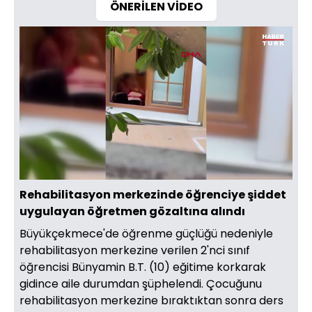
ÖNERİLEN VİDEO
Yüklendi
:
100.00%
Sesi
Oynatma
480
Aç
Hızı
Rehabilitasyon merkezinde öğrenciye şiddet
uygulayan öğretmen gözaltına alındı
Büyükçekmece'de öğrenme güçlüğü nedeniyle
rehabilitasyon merkezine verilen 2'nci sınıf
öğrencisi Bünyamin B.T. (10) eğitime korkarak
gidince aile durumdan şüphelendi. Çocuğunu
rehabilitasyon merkezine bıraktıktan sonra ders