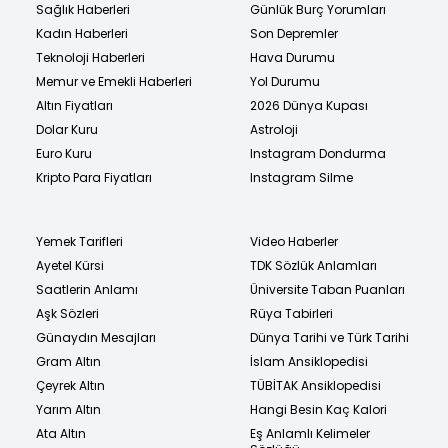
Sağlık Haberleri
Günlük Burç Yorumları
Kadın Haberleri
Son Depremler
Teknoloji Haberleri
Hava Durumu
Memur ve Emekli Haberleri
Yol Durumu
Altın Fiyatları
2026 Dünya Kupası
Dolar Kuru
Astroloji
Euro Kuru
Instagram Dondurma
Kripto Para Fiyatları
Instagram Silme
Yemek Tarifleri
Video Haberler
Ayetel Kürsi
TDK Sözlük Anlamları
Saatlerin Anlamı
Üniversite Taban Puanları
Aşk Sözleri
Rüya Tabirleri
Günaydın Mesajları
Dünya Tarihi ve Türk Tarihi
Gram Altın
İslam Ansiklopedisi
Çeyrek Altın
TÜBİTAK Ansiklopedisi
Yarım Altın
Hangi Besin Kaç Kalori
Ata Altın
Eş Anlamlı Kelimeler