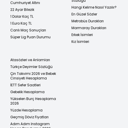
Sözlüğü
Cumhuriyet Altını
Hangi Kelime Nasıl Yazılır?
22 Ayar Bilezik
En Güzel Sözler
1 Dolar Kaç TL
Metrobüs Durakları
1 Euro Kaç TL
Marmaray Durakları
Canlı Maç Sonuçları
Erkek İsimleri
Süper Lig Puan Durumu
Kız İsimleri
Atasözleri ve Anlamları
Türkçe Deyimler Sözlüğü
Çin Takvimi 2026 ve Bebek
Cinsiyeti Hesaplama
İETT Sefer Saatleri
Gebelik Hesaplama
Yükselen Burç Hesaplama
2026
Yüzde Hesaplama
Geçmiş Döviz Fiyatları
Adım Adım Instagram