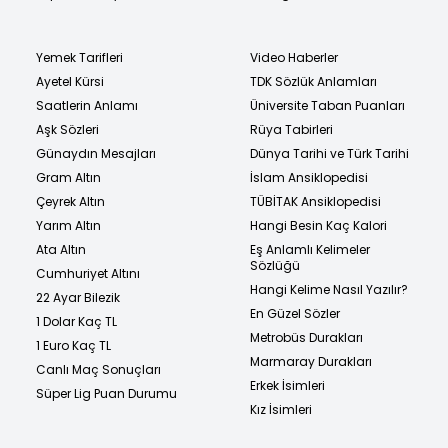
Yemek Tarifleri
Video Haberler
Ayetel Kürsi
TDK Sözlük Anlamları
Saatlerin Anlamı
Üniversite Taban Puanları
Aşk Sözleri
Rüya Tabirleri
Günaydın Mesajları
Dünya Tarihi ve Türk Tarihi
Gram Altın
İslam Ansiklopedisi
Çeyrek Altın
TÜBİTAK Ansiklopedisi
Yarım Altın
Hangi Besin Kaç Kalori
Ata Altın
Eş Anlamlı Kelimeler
Sözlüğü
Cumhuriyet Altını
Hangi Kelime Nasıl Yazılır?
22 Ayar Bilezik
En Güzel Sözler
1 Dolar Kaç TL
Metrobüs Durakları
1 Euro Kaç TL
Marmaray Durakları
Canlı Maç Sonuçları
Erkek İsimleri
Süper Lig Puan Durumu
Kız İsimleri