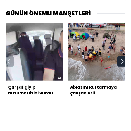
GÜNÜN ÖNEMLİ MANŞETLERİ
Çarşaf giyip
Ablasını kurtarmaya
husumetlisini vurdu!
çalışan Arif,
Takside kelepçe!
kurtarılamadı