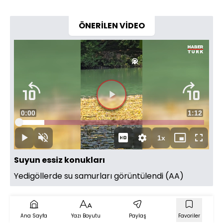
ÖNERİLEN VİDEO
Süre
0:00
Toplam
1:12
Yüklendi
:
13.72%
Süre
1x
Duraklat
Sesi
Oynatma
Mini
Tam
Aç
Hızı
oynatıcı
Ekran
Suyun essiz konukları
Yedigöllerde su samurları görüntülendi (AA)
Ana Sayfa
Yazı Boyutu
Paylaş
Favoriler