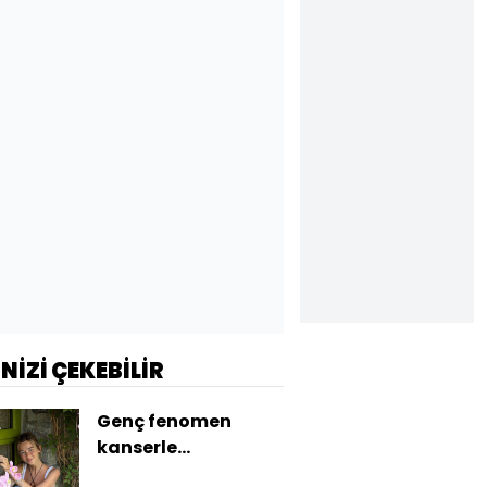
İNİZİ ÇEKEBİLİR
Genç fenomen
kanserle
mücadelesini