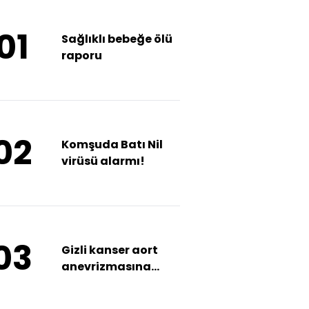
01
Sağlıklı bebeğe ölü
raporu
02
Komşuda Batı Nil
virüsü alarmı!
03
Gizli kanser aort
anevrizmasına
kapalı yöntemle
ameliyat