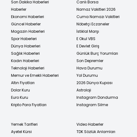
Son Dakika Haberleri
Canlı Borsa
Haberler
Namaz Vakitleri 2026
Ekonomi Haberleri
Cuma Namazı Vakitleri
Güncel Haberler
Nöbetçi Eczaneler
Magazin Haberleri
İstiklal Marşı
Spor Haberleri
E Okul VBS
Dünya Haberleri
E Devlet Giriş
Sağlık Haberleri
Günlük Burç Yorumları
Kadın Haberleri
Son Depremler
Teknoloji Haberleri
Hava Durumu
Memur ve Emekli Haberleri
Yol Durumu
Altın Fiyatları
2026 Dünya Kupası
Dolar Kuru
Astroloji
Euro Kuru
Instagram Dondurma
Kripto Para Fiyatları
Instagram Silme
Yemek Tarifleri
Video Haberler
Ayetel Kürsi
TDK Sözlük Anlamları