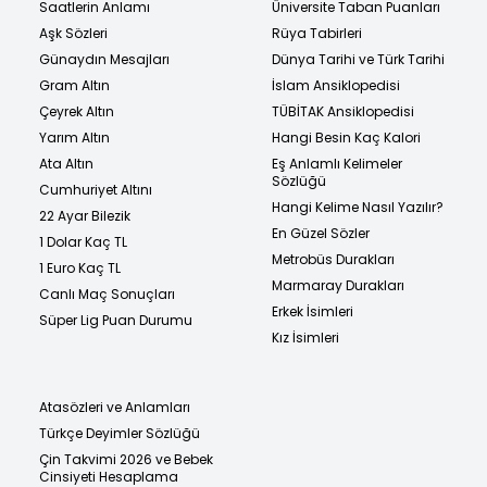
Saatlerin Anlamı
Üniversite Taban Puanları
Aşk Sözleri
Rüya Tabirleri
Günaydın Mesajları
Dünya Tarihi ve Türk Tarihi
Gram Altın
İslam Ansiklopedisi
Çeyrek Altın
TÜBİTAK Ansiklopedisi
Yarım Altın
Hangi Besin Kaç Kalori
Ata Altın
Eş Anlamlı Kelimeler
Sözlüğü
Cumhuriyet Altını
Hangi Kelime Nasıl Yazılır?
22 Ayar Bilezik
En Güzel Sözler
1 Dolar Kaç TL
Metrobüs Durakları
1 Euro Kaç TL
Marmaray Durakları
Canlı Maç Sonuçları
Erkek İsimleri
Süper Lig Puan Durumu
Kız İsimleri
Atasözleri ve Anlamları
Türkçe Deyimler Sözlüğü
Çin Takvimi 2026 ve Bebek
Cinsiyeti Hesaplama