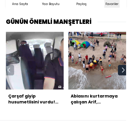
Ana Sayfa
Yazı Boyutu
Paylaş
Favoriler
GÜNÜN ÖNEMLİ MANŞETLERİ
Çarşaf giyip
Ablasını kurtarmaya
husumetlisini vurdu!
çalışan Arif,
Takside kelepçe!
kurtarılamadı