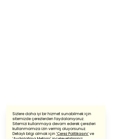
Sizlere daha iyi bir hizmet sunabilmek için
sitemizde çerezlerden faydalanıyoruz.
Sitemizi kullanmaya devam ederek çerezleri
Powered by
Translate
kullanmamıza izin vermiş oluyorsunuz.
Detaylı bilgi almak için
‘Çerez Politikasını’
ve
‘Aydınlatma Metnini’
inceleyebilirsiniz.