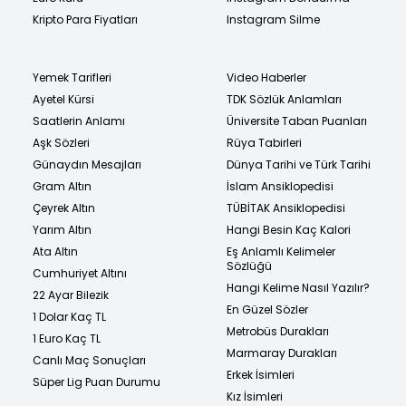
Kripto Para Fiyatları
Instagram Silme
Yemek Tarifleri
Video Haberler
Ayetel Kürsi
TDK Sözlük Anlamları
Saatlerin Anlamı
Üniversite Taban Puanları
Aşk Sözleri
Rüya Tabirleri
Günaydın Mesajları
Dünya Tarihi ve Türk Tarihi
Gram Altın
İslam Ansiklopedisi
Çeyrek Altın
TÜBİTAK Ansiklopedisi
Yarım Altın
Hangi Besin Kaç Kalori
Ata Altın
Eş Anlamlı Kelimeler
Sözlüğü
Cumhuriyet Altını
Hangi Kelime Nasıl Yazılır?
22 Ayar Bilezik
En Güzel Sözler
1 Dolar Kaç TL
Metrobüs Durakları
1 Euro Kaç TL
Marmaray Durakları
Canlı Maç Sonuçları
Erkek İsimleri
Süper Lig Puan Durumu
Kız İsimleri