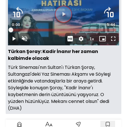
Süre
0:00
Toplam
5:44
Yüklendi
:
1.39%
Süre
1x
Duraklat
Sesi
Oynatma
Mini
Tam
Aç
Hızı
oynatıcı
Ekran
Türkan Şoray: Kadir İnanır her zaman
kalbimde olacak
Türk Sineması'nın Sultan'ı Türkan Şoray,
Sultangazi'deki Yaz Sineması Akşamı ve Söyleşi
etkinliğinde vatandaşlarla bir araya getirdi.
Söyleşide konuşan Şoray, "Kadir İnanır'ı
kaybetmenin derin üzüntüsünü yaşıyoruz. O
yüzden hüzünlüyüz. Mekanı cennet olsun" dedi
(DHA)