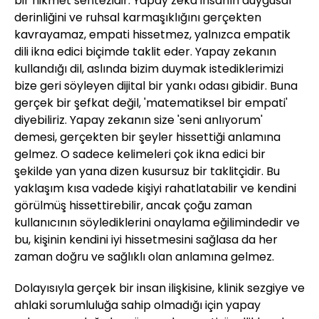
bir hikmet sentezidir. Yapay zeka insanın duygusal
derinliğini ve ruhsal karmaşıklığını gerçekten
kavrayamaz, empati hissetmez, yalnızca empatik
dili ikna edici biçimde taklit eder. Yapay zekanın
kullandığı dil, aslında bizim duymak istediklerimizi
bize geri söyleyen dijital bir yankı odası gibidir. Buna
gerçek bir şefkat değil, 'matematiksel bir empati'
diyebiliriz. Yapay zekanın size 'seni anlıyorum'
demesi, gerçekten bir şeyler hissettiği anlamına
gelmez. O sadece kelimeleri çok ikna edici bir
şekilde yan yana dizen kusursuz bir taklitçidir. Bu
yaklaşım kısa vadede kişiyi rahatlatabilir ve kendini
görülmüş hissettirebilir, ancak çoğu zaman
kullanıcının söylediklerini onaylama eğilimindedir ve
bu, kişinin kendini iyi hissetmesini sağlasa da her
zaman doğru ve sağlıklı olan anlamına gelmez.
Dolayısıyla gerçek bir insan ilişkisine, klinik sezgiye ve
ahlaki sorumluluğa sahip olmadığı için yapay