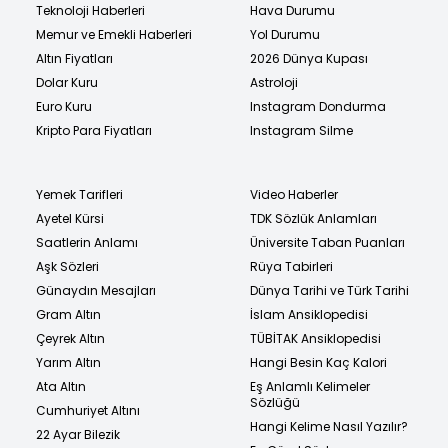
Teknoloji Haberleri
Hava Durumu
Memur ve Emekli Haberleri
Yol Durumu
Altın Fiyatları
2026 Dünya Kupası
Dolar Kuru
Astroloji
Euro Kuru
Instagram Dondurma
Kripto Para Fiyatları
Instagram Silme
Yemek Tarifleri
Video Haberler
Ayetel Kürsi
TDK Sözlük Anlamları
Saatlerin Anlamı
Üniversite Taban Puanları
Aşk Sözleri
Rüya Tabirleri
Günaydın Mesajları
Dünya Tarihi ve Türk Tarihi
Gram Altın
İslam Ansiklopedisi
Çeyrek Altın
TÜBİTAK Ansiklopedisi
Yarım Altın
Hangi Besin Kaç Kalori
Ata Altın
Eş Anlamlı Kelimeler
Sözlüğü
Cumhuriyet Altını
Hangi Kelime Nasıl Yazılır?
22 Ayar Bilezik