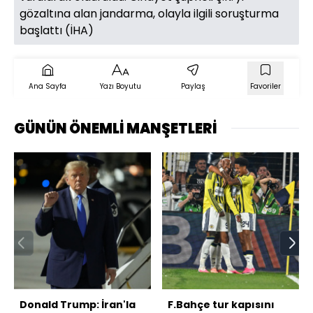
gözaltına alan jandarma, olayla ilgili soruşturma
başlattı (İHA)
Ana Sayfa
Yazı Boyutu
Paylaş
Favoriler
GÜNÜN ÖNEMLİ MANŞETLERİ
Donald Trump: İran'la
F.Bahçe tur kapısını