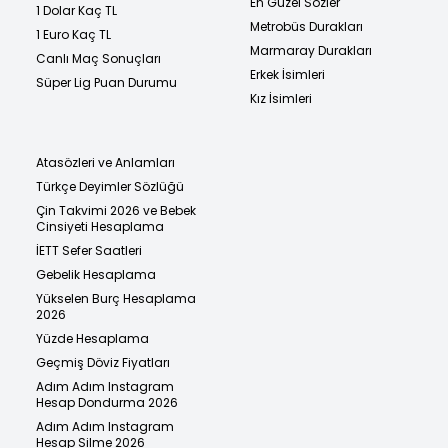
En Güzel Sözler
1 Dolar Kaç TL
Metrobüs Durakları
1 Euro Kaç TL
Marmaray Durakları
Canlı Maç Sonuçları
Erkek İsimleri
Süper Lig Puan Durumu
Kız İsimleri
Atasözleri ve Anlamları
Türkçe Deyimler Sözlüğü
Çin Takvimi 2026 ve Bebek
Cinsiyeti Hesaplama
İETT Sefer Saatleri
Gebelik Hesaplama
Yükselen Burç Hesaplama
2026
Yüzde Hesaplama
Geçmiş Döviz Fiyatları
Adım Adım Instagram
Hesap Dondurma 2026
Adım Adım Instagram
Hesap Silme 2026