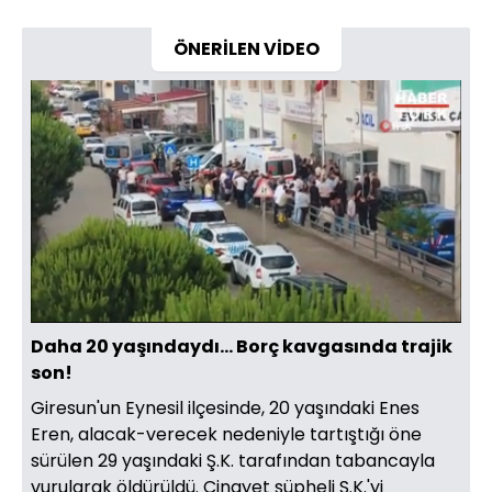
ÖNERİLEN VİDEO
Yüklendi
:
35.25%
Sesi
Oynatma
Aç
Hızı
Daha 20 yaşındaydı... Borç kavgasında trajik
son!
Giresun'un Eynesil ilçesinde, 20 yaşındaki Enes
Eren, alacak-verecek nedeniyle tartıştığı öne
sürülen 29 yaşındaki Ş.K. tarafından tabancayla
vurularak öldürüldü. Cinayet şüpheli Ş.K.'yi