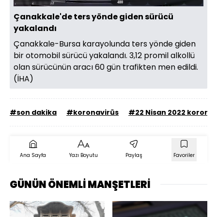
480
Aç
Hızı
oynatıcı
Ekran
Çanakkale'de ters yönde giden sürücü
yakalandı
Çanakkale-Bursa karayolunda ters yönde giden
bir otomobil sürücü yakalandı. 3,12 promil alkollü
olan sürücünün aracı 60 gün trafikten men edildi.
(İHA)
#son dakika
#koronavirüs
#22 Nisan 2022 koronav
Ana Sayfa
Yazı Boyutu
Paylaş
Favoriler
GÜNÜN ÖNEMLİ MANŞETLERİ