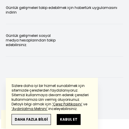
Günlük gelişmeleri takip edebilmek için habertürk uygulamasını
indirin
Günlük gelişmeleri sosyal
medya hesaplarından takip
edebilirsiniz.
Sizlere daha iyi bir hizmet sunabilmek için
sitemizde çerezlerden faydalanıyoruz.
Sitemizi kullanmaya devam ederek çerezleri
Powered by
Translate
kullanmamıza izin vermiş oluyorsunuz.
Detaylı bilgi almak için
‘Çerez Politikasını’
ve
‘Aydınlatma Metnini’
inceleyebilirsiniz.
Bu çeviride
Google Translete
kullanılmıştır.
Anlam ve çeviri hatalarından
haberturk.com
DAHA FAZLA BİLGİ
KABUL ET
sorumlu değildir.