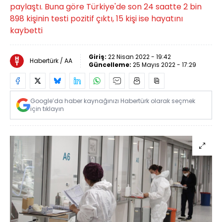
paylaştı. Buna göre Türkiye'de son 24 saatte 2 bin
898 kişinin testi pozitif çıktı, 15 kişi ise hayatını
kaybetti
Giriş:
22 Nisan 2022 - 19:42
Habertürk / AA
Güncelleme:
25 Mayıs 2022 - 17:29
Google’da haber kaynağınızı Habertürk olarak seçmek
için tıklayın