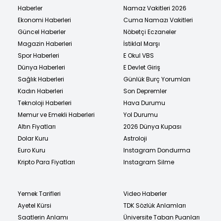
Haberler
Namaz Vakitleri 2026
Ekonomi Haberleri
Cuma Namazı Vakitleri
Güncel Haberler
Nöbetçi Eczaneler
Magazin Haberleri
İstiklal Marşı
Spor Haberleri
E Okul VBS
Dünya Haberleri
E Devlet Giriş
Sağlık Haberleri
Günlük Burç Yorumları
Kadın Haberleri
Son Depremler
Teknoloji Haberleri
Hava Durumu
Memur ve Emekli Haberleri
Yol Durumu
Altın Fiyatları
2026 Dünya Kupası
Dolar Kuru
Astroloji
Euro Kuru
Instagram Dondurma
Kripto Para Fiyatları
Instagram Silme
Yemek Tarifleri
Video Haberler
Ayetel Kürsi
TDK Sözlük Anlamları
Saatlerin Anlamı
Üniversite Taban Puanları