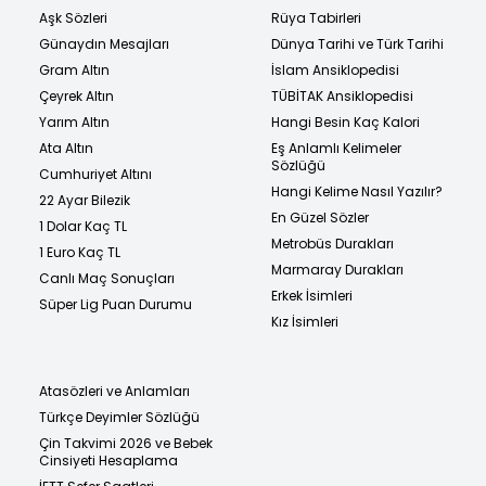
Aşk Sözleri
Rüya Tabirleri
Günaydın Mesajları
Dünya Tarihi ve Türk Tarihi
Gram Altın
İslam Ansiklopedisi
Çeyrek Altın
TÜBİTAK Ansiklopedisi
Yarım Altın
Hangi Besin Kaç Kalori
Ata Altın
Eş Anlamlı Kelimeler
Sözlüğü
Cumhuriyet Altını
Hangi Kelime Nasıl Yazılır?
22 Ayar Bilezik
En Güzel Sözler
1 Dolar Kaç TL
Metrobüs Durakları
1 Euro Kaç TL
Marmaray Durakları
Canlı Maç Sonuçları
Erkek İsimleri
Süper Lig Puan Durumu
Kız İsimleri
Atasözleri ve Anlamları
Türkçe Deyimler Sözlüğü
Çin Takvimi 2026 ve Bebek
Cinsiyeti Hesaplama