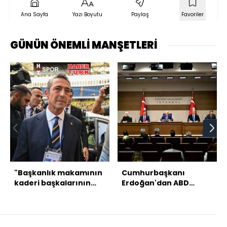
Ana Sayfa
Yazı Boyutu
Paylaş
Favoriler
GÜNÜN ÖNEMLİ MANŞETLERİ
"Başkanlık makamının
Cumhurbaşkanı
kaderi başkalarının
Erdoğan'dan ABD
ellerine geçecek"
ziyareti öncesi
açıklamalar