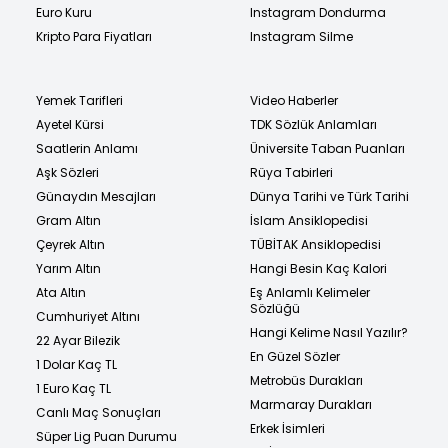
Euro Kuru
Instagram Dondurma
Kripto Para Fiyatları
Instagram Silme
Yemek Tarifleri
Video Haberler
Ayetel Kürsi
TDK Sözlük Anlamları
Saatlerin Anlamı
Üniversite Taban Puanları
Aşk Sözleri
Rüya Tabirleri
Günaydın Mesajları
Dünya Tarihi ve Türk Tarihi
Gram Altın
İslam Ansiklopedisi
Çeyrek Altın
TÜBİTAK Ansiklopedisi
Yarım Altın
Hangi Besin Kaç Kalori
Ata Altın
Eş Anlamlı Kelimeler
Sözlüğü
Cumhuriyet Altını
Hangi Kelime Nasıl Yazılır?
22 Ayar Bilezik
En Güzel Sözler
1 Dolar Kaç TL
Metrobüs Durakları
1 Euro Kaç TL
Marmaray Durakları
Canlı Maç Sonuçları
Erkek İsimleri
Süper Lig Puan Durumu