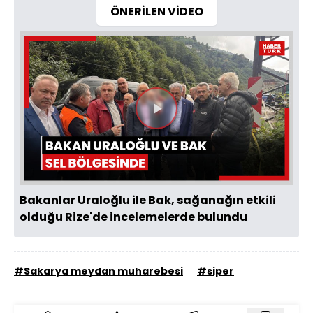
ÖNERİLEN VİDEO
Videoyu
Oynat
Bakanlar Uraloğlu ile Bak, sağanağın etkili
olduğu Rize'de incelemelerde bulundu
#Sakarya meydan muharebesi
#siper