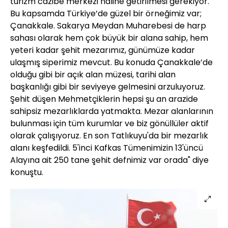
turizm cazibe merkezi haline getirilmesi gerekiyor.
Bu kapsamda Türkiye’de güzel bir örneğimiz var;
Çanakkale. Sakarya Meydan Muharebesi de harp
sahası olarak hem çok büyük bir alana sahip, hem
yeteri kadar şehit mezarımız, günümüze kadar
ulaşmış siperimiz mevcut. Bu konuda Çanakkale’de
olduğu gibi bir açık alan müzesi, tarihi alan
başkanlığı gibi bir seviyeye gelmesini arzuluyoruz.
Şehit düşen Mehmetçiklerin hepsi şu an arazide
sahipsiz mezarlıklarda yatmakta. Mezar alanlarının
bulunması için tüm kurumlar ve biz gönüllüler aktif
olarak çalışıyoruz. En son Tatlıkuyu'da bir mezarlık
alanı keşfedildi. 5'inci Kafkas Tümenimizin 13'üncü
Alayına ait 250 tane şehit defnimiz var orada" diye
konuştu.