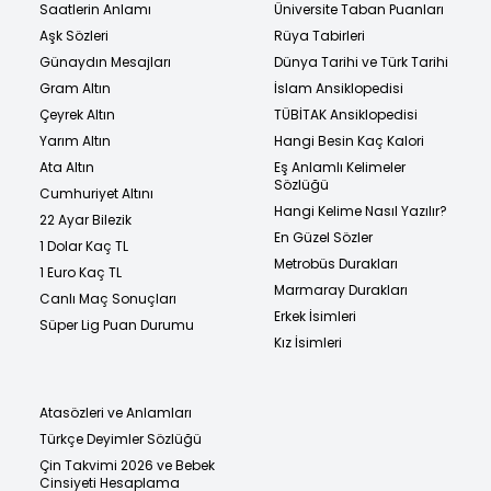
Saatlerin Anlamı
Üniversite Taban Puanları
Aşk Sözleri
Rüya Tabirleri
Günaydın Mesajları
Dünya Tarihi ve Türk Tarihi
Gram Altın
İslam Ansiklopedisi
Çeyrek Altın
TÜBİTAK Ansiklopedisi
Yarım Altın
Hangi Besin Kaç Kalori
Ata Altın
Eş Anlamlı Kelimeler
Sözlüğü
Cumhuriyet Altını
Hangi Kelime Nasıl Yazılır?
22 Ayar Bilezik
En Güzel Sözler
1 Dolar Kaç TL
Metrobüs Durakları
1 Euro Kaç TL
Marmaray Durakları
Canlı Maç Sonuçları
Erkek İsimleri
Süper Lig Puan Durumu
Kız İsimleri
Atasözleri ve Anlamları
Türkçe Deyimler Sözlüğü
Çin Takvimi 2026 ve Bebek
Cinsiyeti Hesaplama