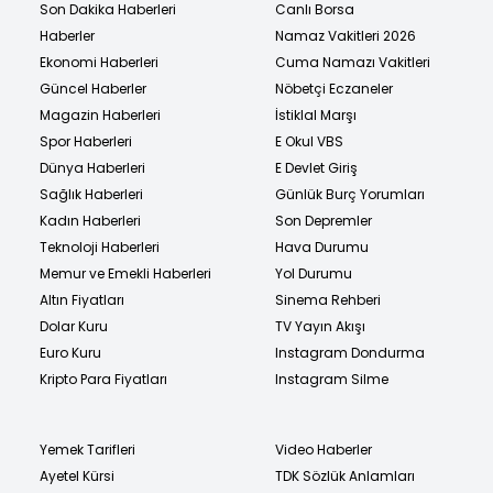
Son Dakika Haberleri
Canlı Borsa
Haberler
Namaz Vakitleri 2026
Ekonomi Haberleri
Cuma Namazı Vakitleri
Güncel Haberler
Nöbetçi Eczaneler
Magazin Haberleri
İstiklal Marşı
Spor Haberleri
E Okul VBS
Dünya Haberleri
E Devlet Giriş
Sağlık Haberleri
Günlük Burç Yorumları
Kadın Haberleri
Son Depremler
Teknoloji Haberleri
Hava Durumu
Memur ve Emekli Haberleri
Yol Durumu
Altın Fiyatları
Sinema Rehberi
Dolar Kuru
TV Yayın Akışı
Euro Kuru
Instagram Dondurma
Kripto Para Fiyatları
Instagram Silme
Yemek Tarifleri
Video Haberler
Ayetel Kürsi
TDK Sözlük Anlamları