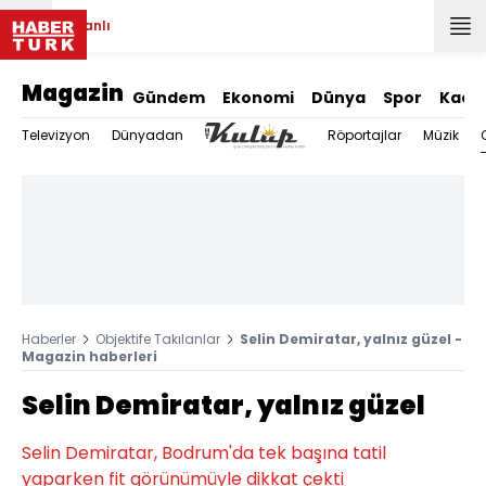
Canlı
Magazin
Gündem
Ekonomi
Dünya
Spor
Kadı
Televizyon
Dünyadan
Röportajlar
Müzik
Haberler
Objektife Takılanlar
Selin Demiratar, yalnız güzel -
Magazin haberleri
Selin Demiratar, yalnız güzel
Selin Demiratar, Bodrum'da tek başına tatil
yaparken fit görünümüyle dikkat çekti