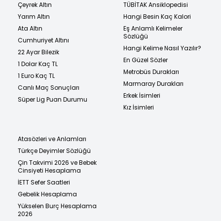
Çeyrek Altın
TÜBİTAK Ansiklopedisi
Yarım Altın
Hangi Besin Kaç Kalori
Ata Altın
Eş Anlamlı Kelimeler
Sözlüğü
Cumhuriyet Altını
Hangi Kelime Nasıl Yazılır?
22 Ayar Bilezik
En Güzel Sözler
1 Dolar Kaç TL
Metrobüs Durakları
1 Euro Kaç TL
Marmaray Durakları
Canlı Maç Sonuçları
Erkek İsimleri
Süper Lig Puan Durumu
Kız İsimleri
Atasözleri ve Anlamları
Türkçe Deyimler Sözlüğü
Çin Takvimi 2026 ve Bebek
Cinsiyeti Hesaplama
İETT Sefer Saatleri
Gebelik Hesaplama
Yükselen Burç Hesaplama
2026