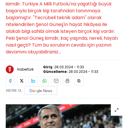
isimdir. Türkiye A Milli Futbolu'na yaşattığı büyük
başarıyla birçok kişi tarafından tanınmaya
başlamıştır. "Tecrübeli teknik adam" olarak
nitelendirilen Şenol Güneş'in hayat hikâyesi ile
alakalı bilgi sahibi olmak isteyen birçok kişi vardır.
Peki Şenol Güneş kimdir, kaç yaşında, nereli, hayatı
nasıl geçti? Tüm bu soruların cevabı için yazının
devamını okuyabilirsiniz…
Giriş:
28.03.2024 - 11:33
Habertürk
Güncelleme:
28.03.2024 - 11:33
ABONE OL