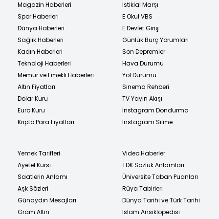
Magazin Haberleri
İstiklal Marşı
Spor Haberleri
E Okul VBS
Dünya Haberleri
E Devlet Giriş
Sağlık Haberleri
Günlük Burç Yorumları
Kadın Haberleri
Son Depremler
Teknoloji Haberleri
Hava Durumu
Memur ve Emekli Haberleri
Yol Durumu
Altın Fiyatları
Sinema Rehberi
Dolar Kuru
TV Yayın Akışı
Euro Kuru
Instagram Dondurma
Kripto Para Fiyatları
Instagram Silme
Yemek Tarifleri
Video Haberler
Ayetel Kürsi
TDK Sözlük Anlamları
Saatlerin Anlamı
Üniversite Taban Puanları
Aşk Sözleri
Rüya Tabirleri
Günaydın Mesajları
Dünya Tarihi ve Türk Tarihi
Gram Altın
İslam Ansiklopedisi