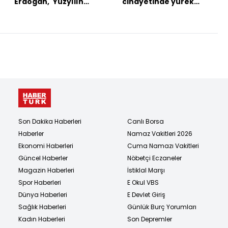
Erdoğan, 'Yüzyılın
cinayetinde yürek
Konut Projesi'ni
yakan detaylar
açıkladı
Son Dakika Haberleri
Canlı Borsa
Haberler
Namaz Vakitleri 2026
Ekonomi Haberleri
Cuma Namazı Vakitleri
Güncel Haberler
Nöbetçi Eczaneler
Magazin Haberleri
İstiklal Marşı
Spor Haberleri
E Okul VBS
Dünya Haberleri
E Devlet Giriş
Sağlık Haberleri
Günlük Burç Yorumları
Kadın Haberleri
Son Depremler