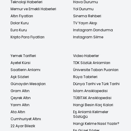
Teknoloji Haberleri
Hava Durumu
Memur ve Emekli Haberleri
Yol Durumu
Altın Fiyatları
Sinema Rehberi
Dolar Kuru
TV Yayın Akışı
Euro Kuru
Instagram Dondurma
Kripto Para Fiyatları
Instagram Silme
Yemek Tarifleri
Video Haberler
Ayetel Kürsi
TDK Sözlük Anlamları
Saatlerin Anlamı
Üniversite Taban Puanları
Aşk Sözleri
Rüya Tabirleri
Günaydın Mesajları
Dünya Tarihi ve Türk Tarihi
Gram Altın
İslam Ansiklopedisi
Çeyrek Altın
TÜBİTAK Ansiklopedisi
Yarım Altın
Hangi Besin Kaç Kalori
Ata Altın
Eş Anlamlı Kelimeler
Sözlüğü
Cumhuriyet Altını
Hangi Kelime Nasıl Yazılır?
22 Ayar Bilezik
En Güzel Sözler