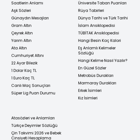
Saatlerin Anlamı
Üniversite Taban Puanları
Aşk Sözleri
Rüya Tabirleri
Günaydın Mesajları
Dünya Tarihi ve Türk Tarihi
Gram Altın
İslam Ansiklopedisi
Çeyrek Altın
TÜBİTAK Ansiklopedisi
Yarım Altın
Hangi Besin Kaç Kalori
Ata Altın
Eş Anlamlı Kelimeler
Sözlüğü
Cumhuriyet Altını
Hangi Kelime Nasıl Yazılır?
22 Ayar Bilezik
En Güzel Sözler
1 Dolar Kaç TL
Metrobüs Durakları
1 Euro Kaç TL
Marmaray Durakları
Canlı Maç Sonuçları
Erkek İsimleri
Süper Lig Puan Durumu
Kız İsimleri
Atasözleri ve Anlamları
Türkçe Deyimler Sözlüğü
Çin Takvimi 2026 ve Bebek
Cinsiyeti Hesaplama