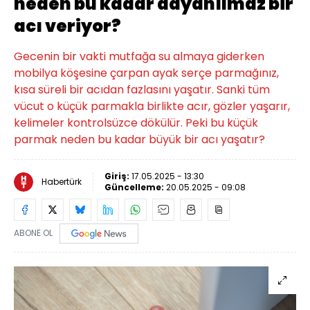
neden bu kadar dayanılmaz bir
acı veriyor?
Gecenin bir vakti mutfağa su almaya giderken
mobilya köşesine çarpan ayak serçe parmağınız,
kısa süreli bir acıdan fazlasını yaşatır. Sanki tüm
vücut o küçük parmakla birlikte acır, gözler yaşarır,
kelimeler kontrolsüzce dökülür. Peki bu küçük
parmak neden bu kadar büyük bir acı yaşatır?
Giriş:
17.05.2025 - 13:30
Habertürk
Güncelleme:
20.05.2025 - 09:08
ABONE OL