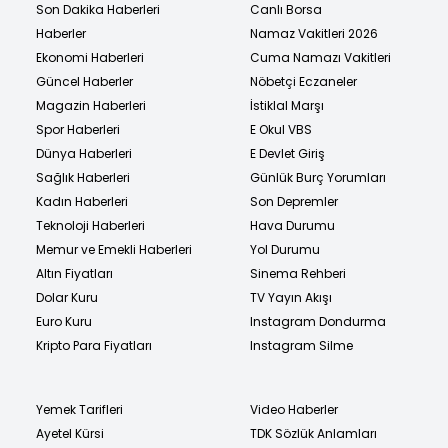
Son Dakika Haberleri
Canlı Borsa
Haberler
Namaz Vakitleri 2026
Ekonomi Haberleri
Cuma Namazı Vakitleri
Güncel Haberler
Nöbetçi Eczaneler
Magazin Haberleri
İstiklal Marşı
Spor Haberleri
E Okul VBS
Dünya Haberleri
E Devlet Giriş
Sağlık Haberleri
Günlük Burç Yorumları
Kadın Haberleri
Son Depremler
Teknoloji Haberleri
Hava Durumu
Memur ve Emekli Haberleri
Yol Durumu
Altın Fiyatları
Sinema Rehberi
Dolar Kuru
TV Yayın Akışı
Euro Kuru
Instagram Dondurma
Kripto Para Fiyatları
Instagram Silme
Yemek Tarifleri
Video Haberler
Ayetel Kürsi
TDK Sözlük Anlamları