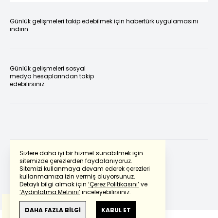
Günlük gelişmeleri takip edebilmek için habertürk uygulamasını
indirin
Günlük gelişmeleri sosyal
medya hesaplarından takip
edebilirsiniz.
Sizlere daha iyi bir hizmet sunabilmek için
sitemizde çerezlerden faydalanıyoruz.
Sitemizi kullanmaya devam ederek çerezleri
Powered by
Translate
kullanmamıza izin vermiş oluyorsunuz.
Detaylı bilgi almak için
‘Çerez Politikasını’
ve
‘Aydınlatma Metnini’
inceleyebilirsiniz.
Bu çeviride
Google Translete
kullanılmıştır.
Anlam ve çeviri hatalarından
haberturk.com
DAHA FAZLA BİLGİ
KABUL ET
sorumlu değildir.