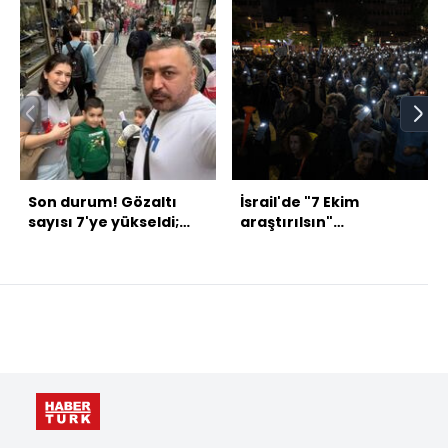
Son durum! Gözaltı
İsrail'de "7 Ekim
sayısı 7'ye yükseldi;
araştırılsın"
otel mühürlendi
protestosu