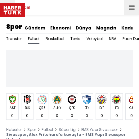
Canlı
Spor
Gündem
Ekonomi
Dünya
Magazin
Kadın
Futbol
Transfer
Basketbol
Tenis
Voleybol
NBA
Puan Du
ASF
BJK
ÇRZ
ALNY
ÇFK
EFK
EYP
FB
GS
0
0
0
0
0
0
0
0
0
Haberler
Spor
Futbol
Süper Lig
EMS Yapı Sivasspor
Sivasspor, Alex Pritchard'a kavuştu - EMS Yapı Sivasspor