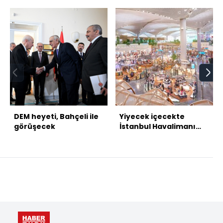
DEM heyeti, Bahçeli ile
Yiyecek içecekte
görüşecek
İstanbul Havalimanı
rekor kırdı