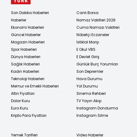
Son Dakika Haberleri
Canlı Borsa
Haberler
Namaz Vakitleri 2026
Ekonomi Haberleri
Cuma Namazı Vakitleri
Güncel Haberler
Nöbetçi Eczaneler
Magazin Haberleri
İstiklal Marşı
Spor Haberleri
E Okul VBS
Dünya Haberleri
E Devlet Giriş
Sağlık Haberleri
Günlük Burç Yorumları
Kadın Haberleri
Son Depremler
Teknoloji Haberleri
Hava Durumu
Memur ve Emekli Haberleri
Yol Durumu
Altın Fiyatları
Sinema Rehberi
Dolar Kuru
TV Yayın Akışı
Euro Kuru
Instagram Dondurma
Kripto Para Fiyatları
Instagram Silme
Yemek Tarifleri
Video Haberler