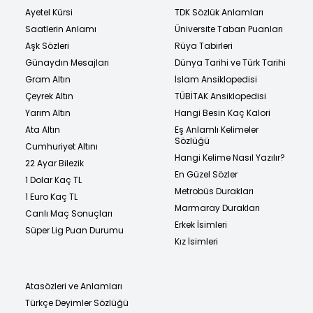
Ayetel Kürsi
TDK Sözlük Anlamları
Saatlerin Anlamı
Üniversite Taban Puanları
Aşk Sözleri
Rüya Tabirleri
Günaydın Mesajları
Dünya Tarihi ve Türk Tarihi
Gram Altın
İslam Ansiklopedisi
Çeyrek Altın
TÜBİTAK Ansiklopedisi
Yarım Altın
Hangi Besin Kaç Kalori
Ata Altın
Eş Anlamlı Kelimeler
Sözlüğü
Cumhuriyet Altını
Hangi Kelime Nasıl Yazılır?
22 Ayar Bilezik
En Güzel Sözler
1 Dolar Kaç TL
Metrobüs Durakları
1 Euro Kaç TL
Marmaray Durakları
Canlı Maç Sonuçları
Erkek İsimleri
Süper Lig Puan Durumu
Kız İsimleri
Atasözleri ve Anlamları
Türkçe Deyimler Sözlüğü