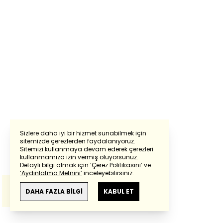
Sizlere daha iyi bir hizmet sunabilmek için
sitemizde çerezlerden faydalanıyoruz.
Sitemizi kullanmaya devam ederek çerezleri
Powered by
Translate
kullanmamıza izin vermiş oluyorsunuz.
Detaylı bilgi almak için
‘Çerez Politikasını’
ve
‘Aydınlatma Metnini’
inceleyebilirsiniz.
Bu çeviride
Google Translete
kullanılmıştır.
Anlam ve çeviri hatalarından
haberturk.com
DAHA FAZLA BİLGİ
KABUL ET
sorumlu değildir.