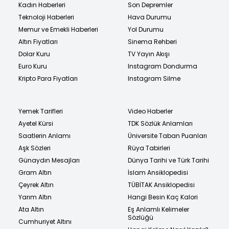
Kadın Haberleri
Son Depremler
Teknoloji Haberleri
Hava Durumu
Memur ve Emekli Haberleri
Yol Durumu
Altın Fiyatları
Sinema Rehberi
Dolar Kuru
TV Yayın Akışı
Euro Kuru
Instagram Dondurma
Kripto Para Fiyatları
Instagram Silme
Yemek Tarifleri
Video Haberler
Ayetel Kürsi
TDK Sözlük Anlamları
Saatlerin Anlamı
Üniversite Taban Puanları
Aşk Sözleri
Rüya Tabirleri
Günaydın Mesajları
Dünya Tarihi ve Türk Tarihi
Gram Altın
İslam Ansiklopedisi
Çeyrek Altın
TÜBİTAK Ansiklopedisi
Yarım Altın
Hangi Besin Kaç Kalori
Ata Altın
Eş Anlamlı Kelimeler
Sözlüğü
Cumhuriyet Altını