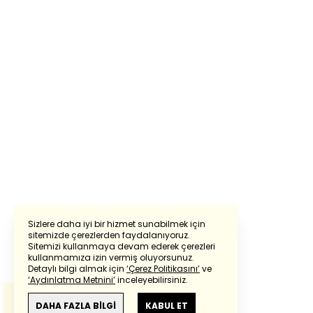
Sizlere daha iyi bir hizmet sunabilmek için
sitemizde çerezlerden faydalanıyoruz.
Sitemizi kullanmaya devam ederek çerezleri
Powered by
Translate
kullanmamıza izin vermiş oluyorsunuz.
Detaylı bilgi almak için
‘Çerez Politikasını’
ve
‘Aydınlatma Metnini’
inceleyebilirsiniz.
Bu çeviride
Google Translete
kullanılmıştır.
Anlam ve çeviri hatalarından
haberturk.com
DAHA FAZLA BİLGİ
KABUL ET