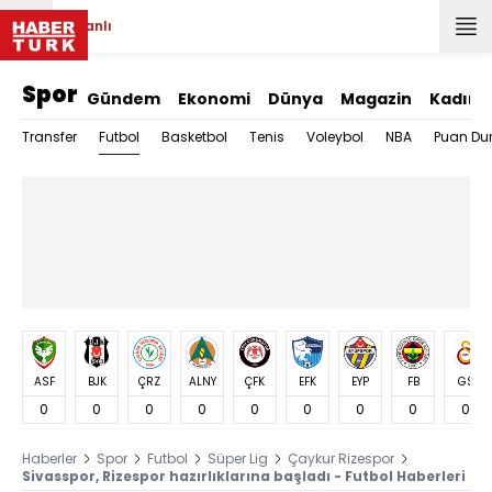
Canlı
Spor
Gündem
Ekonomi
Dünya
Magazin
Kadın
Futbol
Transfer
Basketbol
Tenis
Voleybol
NBA
Puan Du
ASF
BJK
ÇRZ
ALNY
ÇFK
EFK
EYP
FB
GS
0
0
0
0
0
0
0
0
0
Haberler
Spor
Futbol
Süper Lig
Çaykur Rizespor
Sivasspor, Rizespor hazırlıklarına başladı - Futbol Haberleri