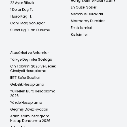
Hangi Kelime Nasıl Yazılır?
22 Ayar Bilezik
En Güzel Sözler
1 Dolar Kaç TL
Metrobüs Durakları
1 Euro Kaç TL
Marmaray Durakları
Canlı Maç Sonuçları
Erkek İsimleri
Süper Lig Puan Durumu
Kız İsimleri
Atasözleri ve Anlamları
Türkçe Deyimler Sözlüğü
Çin Takvimi 2026 ve Bebek
Cinsiyeti Hesaplama
İETT Sefer Saatleri
Gebelik Hesaplama
Yükselen Burç Hesaplama
2026
Yüzde Hesaplama
Geçmiş Döviz Fiyatları
Adım Adım Instagram
Hesap Dondurma 2026