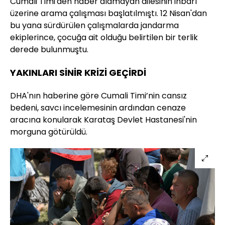
Cumali Timi'den haber alamayan ailesinin ihbarı
üzerine arama çalışması başlatılmıştı. 12 Nisan'dan
bu yana sürdürülen çalışmalarda jandarma
ekiplerince, çocuğa ait olduğu belirtilen bir terlik
derede bulunmuştu.
YAKINLARI SİNİR KRİZİ GEÇİRDİ
DHA'nın haberine göre Cumali Timi’nin cansız
bedeni, savcı incelemesinin ardından cenaze
aracına konularak Karataş Devlet Hastanesi'nin
morguna götürüldü.