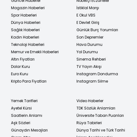
Güncel Haberler
Nöbetçi Eczaneler
Magazin Haberleri
İstiklal Marşı
Spor Haberleri
E Okul VBS
Dünya Haberleri
E Devlet Giriş
Sağlık Haberleri
Günlük Burç Yorumları
Kadın Haberleri
Son Depremler
Teknoloji Haberleri
Hava Durumu
Memur ve Emekli Haberleri
Yol Durumu
Altın Fiyatları
Sinema Rehberi
Dolar Kuru
TV Yayın Akışı
Euro Kuru
Instagram Dondurma
Kripto Para Fiyatları
Instagram Silme
Yemek Tarifleri
Video Haberler
Ayetel Kürsi
TDK Sözlük Anlamları
Saatlerin Anlamı
Üniversite Taban Puanları
Aşk Sözleri
Rüya Tabirleri
Günaydın Mesajları
Dünya Tarihi ve Türk Tarihi