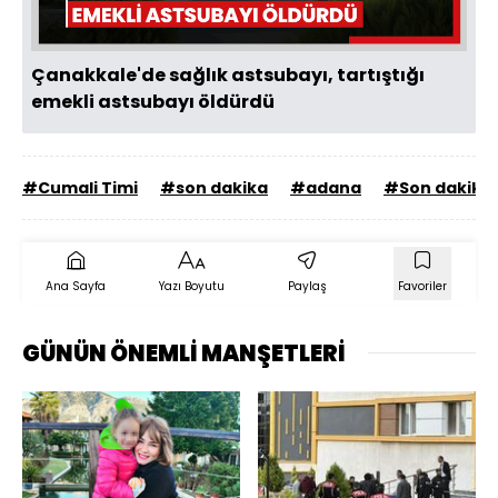
Çanakkale'de sağlık astsubayı, tartıştığı
emekli astsubayı öldürdü
#Cumali Timi
#son dakika
#adana
#Son dakika 
Ana Sayfa
Yazı Boyutu
Paylaş
Favoriler
GÜNÜN ÖNEMLİ MANŞETLERİ