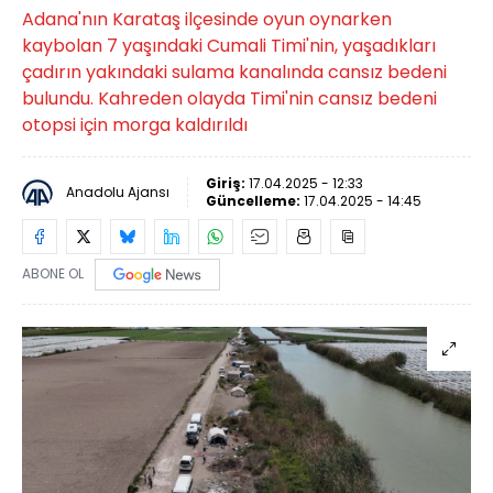
Adana'nın Karataş ilçesinde oyun oynarken
kaybolan 7 yaşındaki Cumali Timi'nin, yaşadıkları
çadırın yakındaki sulama kanalında cansız bedeni
bulundu. Kahreden olayda Timi'nin cansız bedeni
otopsi için morga kaldırıldı
Giriş:
17.04.2025 - 12:33
Anadolu Ajansı
Güncelleme:
17.04.2025 - 14:45
ABONE OL