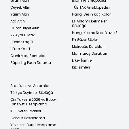
Gram Altın
İslam Ansiklopedisi
Çeyrek Altın
TÜBİTAK Ansiklopedisi
Yarım Altın
Hangi Besin Kaç Kalori
Ata Altın
Eş Anlamlı Kelimeler
Sözlüğü
Cumhuriyet Altını
Hangi Kelime Nasıl Yazılır?
22 Ayar Bilezik
En Güzel Sözler
1 Dolar Kaç TL
Metrobüs Durakları
1 Euro Kaç TL
Marmaray Durakları
Canlı Maç Sonuçları
Erkek İsimleri
Süper Lig Puan Durumu
Kız İsimleri
Atasözleri ve Anlamları
Türkçe Deyimler Sözlüğü
Çin Takvimi 2026 ve Bebek
Cinsiyeti Hesaplama
İETT Sefer Saatleri
Gebelik Hesaplama
Yükselen Burç Hesaplama