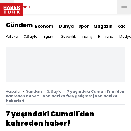
Canlı
Gündem
Ekonomi
Dünya
Spor
Magazin
Kadın
3.Sayfa
Politika
Eğitim
Güvenlik
İnanç
HT Trend
Medy
Haberler
Gündem
3. Sayfa
7 yaşındaki Cumali Timi'den
kahreden haber! - Son dakika flaş gelişme! | Son dakika
haberleri
7 yaşındaki Cumali'den
kahreden haber!