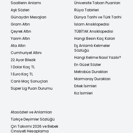
Saatlerin Anlamı
Üniversite Taban Puanları
Aşk Sözleri
Rüya Tabirleri
Günaydın Mesajları
Dünya Tarihi ve Türk Tarihi
Gram Altın
İslam Ansiklopedisi
Çeyrek Altın
TÜBİTAK Ansiklopedisi
Yarım Altın
Hangi Besin Kaç Kalori
Ata Altın
Eş Anlamlı Kelimeler
Sözlüğü
Cumhuriyet Altını
Hangi Kelime Nasıl Yazılır?
22 Ayar Bilezik
En Güzel Sözler
1 Dolar Kaç TL
Metrobüs Durakları
1 Euro Kaç TL
Marmaray Durakları
Canlı Maç Sonuçları
Erkek İsimleri
Süper Lig Puan Durumu
Kız İsimleri
Atasözleri ve Anlamları
Türkçe Deyimler Sözlüğü
Çin Takvimi 2026 ve Bebek
Cinsiyeti Hesaplama