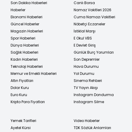
Son Dakika Haberleri
Canlı Borsa
Haberler
Namaz Vakitleri 2026
Ekonomi Haberleri
Cuma Namazı Vakitleri
Güncel Haberler
Nöbetçi Eczaneler
Magazin Haberleri
İstiklal Marşı
Spor Haberleri
E Okul VBS
Dünya Haberleri
E Devlet Giriş
Sağlık Haberleri
Günlük Burç Yorumları
Kadın Haberleri
Son Depremler
Teknoloji Haberleri
Hava Durumu
Memur ve Emekli Haberleri
Yol Durumu
Altın Fiyatları
Sinema Rehberi
Dolar Kuru
TV Yayın Akışı
Euro Kuru
Instagram Dondurma
Kripto Para Fiyatları
Instagram Silme
Yemek Tarifleri
Video Haberler
Ayetel Kürsi
TDK Sözlük Anlamları