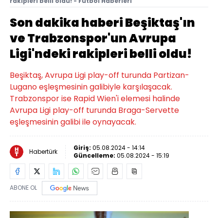
rakipleri belli oldu! - Futbol Haberleri
Son dakika haberi Beşiktaş'ın
ve Trabzonspor'un Avrupa
Ligi'ndeki rakipleri belli oldu!
Beşiktaş, Avrupa Ligi play-off turunda Partizan-
Lugano eşleşmesinin galibiyle karşılaşacak.
Trabzonspor ise Rapid Wien'i elemesi halinde
Avrupa Ligi play-off turunda Braga-Servette
eşleşmesinin galibi ile oynayacak.
Giriş:
05.08.2024 - 14:14
Habertürk
Güncelleme:
05.08.2024 - 15:19
ABONE OL