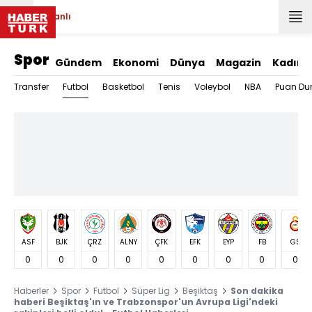
Canlı
Spor
Gündem
Ekonomi
Dünya
Magazin
Kadın
Futbol
Transfer
Basketbol
Tenis
Voleybol
NBA
Puan Du
ASF
BJK
ÇRZ
ALNY
ÇFK
EFK
EYP
FB
GS
0
0
0
0
0
0
0
0
0
Haberler
Spor
Futbol
Süper Lig
Beşiktaş
Son dakika
haberi Beşiktaş'ın ve Trabzonspor'un Avrupa Ligi'ndeki