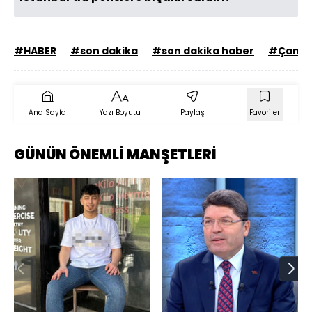
#HABER
#son dakika
#son dakika haber
#Çanak
Ana Sayfa
Yazı Boyutu
Paylaş
Favoriler
GÜNÜN ÖNEMLİ MANŞETLERİ