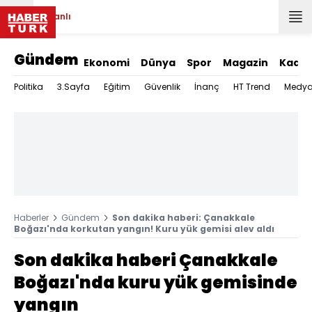
Canlı
Gündem
Ekonomi
Dünya
Spor
Magazin
Kadın
Politika
3.Sayfa
Eğitim
Güvenlik
İnanç
HT Trend
Medy
Haberler
Gündem
Son dakika haberi: Çanakkale
Boğazı'nda korkutan yangın! Kuru yük gemisi alev aldı
Son dakika haberi Çanakkale
Boğazı'nda kuru yük gemisinde
yangın