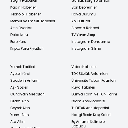
Sağlık Haberleri
Günlük Burç Yorumları
Kadın Haberleri
Son Depremler
Teknoloji Haberleri
Hava Durumu
Memur ve Emekli Haberleri
Yol Durumu
Altın Fiyatları
Sinema Rehberi
Dolar Kuru
TV Yayın Akışı
Euro Kuru
Instagram Dondurma
Kripto Para Fiyatları
Instagram Silme
Yemek Tarifleri
Video Haberler
Ayetel Kürsi
TDK Sözlük Anlamları
Saatlerin Anlamı
Üniversite Taban Puanları
Aşk Sözleri
Rüya Tabirleri
Günaydın Mesajları
Dünya Tarihi ve Türk Tarihi
Gram Altın
İslam Ansiklopedisi
Çeyrek Altın
TÜBİTAK Ansiklopedisi
Yarım Altın
Hangi Besin Kaç Kalori
Ata Altın
Eş Anlamlı Kelimeler
Sözlüğü