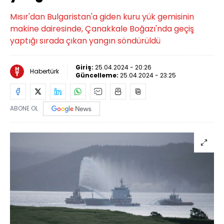
Mısır'dan Bulgaristan'a giden kuru yük gemisinin
makine dairesinde, Çanakkale Boğazı'nda geçiş
yaptığı sırada çıkan yangın söndürüldü
Giriş:
25.04.2024 - 20:26
Habertürk
Güncelleme:
25.04.2024 - 23:25
ABONE OL