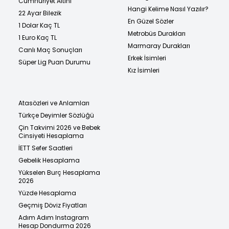
Cumhuriyet Altını
Hangi Kelime Nasıl Yazılır?
22 Ayar Bilezik
En Güzel Sözler
1 Dolar Kaç TL
Metrobüs Durakları
1 Euro Kaç TL
Marmaray Durakları
Canlı Maç Sonuçları
Erkek İsimleri
Süper Lig Puan Durumu
Kız İsimleri
Atasözleri ve Anlamları
Türkçe Deyimler Sözlüğü
Çin Takvimi 2026 ve Bebek
Cinsiyeti Hesaplama
İETT Sefer Saatleri
Gebelik Hesaplama
Yükselen Burç Hesaplama
2026
Yüzde Hesaplama
Geçmiş Döviz Fiyatları
Adım Adım Instagram
Hesap Dondurma 2026