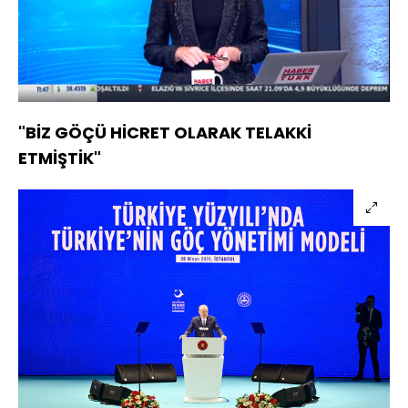
Yüklendi
:
2.53%
Sesi
Oynatma
Aç
Hızı
"BİZ GÖÇÜ HİCRET OLARAK TELAKKİ
ETMİŞTİK"