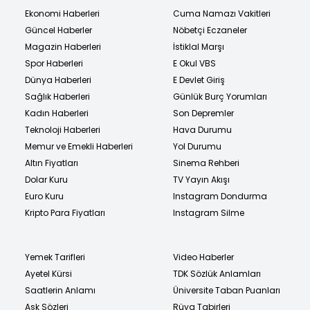
Ekonomi Haberleri
Cuma Namazı Vakitleri
Güncel Haberler
Nöbetçi Eczaneler
Magazin Haberleri
İstiklal Marşı
Spor Haberleri
E Okul VBS
Dünya Haberleri
E Devlet Giriş
Sağlık Haberleri
Günlük Burç Yorumları
Kadın Haberleri
Son Depremler
Teknoloji Haberleri
Hava Durumu
Memur ve Emekli Haberleri
Yol Durumu
Altın Fiyatları
Sinema Rehberi
Dolar Kuru
TV Yayın Akışı
Euro Kuru
Instagram Dondurma
Kripto Para Fiyatları
Instagram Silme
Yemek Tarifleri
Video Haberler
Ayetel Kürsi
TDK Sözlük Anlamları
Saatlerin Anlamı
Üniversite Taban Puanları
Aşk Sözleri
Rüya Tabirleri