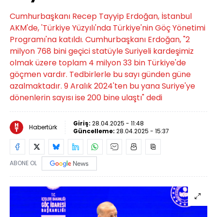
Cumhurbaşkanı Recep Tayyip Erdoğan, İstanbul
AKM'de, 'Türkiye Yüzyılı'nda Türkiye'nin Göç Yönetimi
Programı'na katıldı. Cumhurbaşkanı Erdoğan, "2
milyon 768 bini geçici statüyle Suriyeli kardeşimiz
olmak üzere toplam 4 milyon 33 bin Türkiye'de
göçmen vardır. Tedbirlerle bu sayı günden güne
azalmaktadır. 9 Aralık 2024'ten bu yana Suriye'ye
dönenlerin sayısı ise 200 bine ulaştı" dedi
Giriş:
28.04.2025 - 11:48
Habertürk
Güncelleme:
28.04.2025 - 15:37
ABONE OL