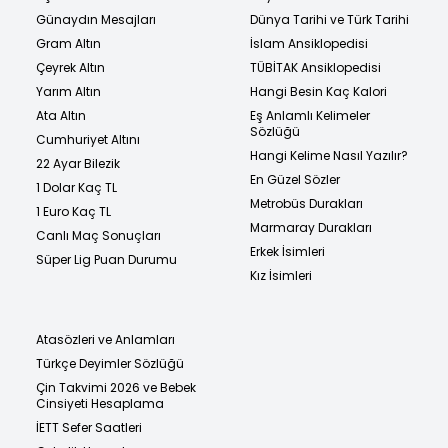
Günaydın Mesajları
Dünya Tarihi ve Türk Tarihi
Gram Altın
İslam Ansiklopedisi
Çeyrek Altın
TÜBİTAK Ansiklopedisi
Yarım Altın
Hangi Besin Kaç Kalori
Ata Altın
Eş Anlamlı Kelimeler
Sözlüğü
Cumhuriyet Altını
Hangi Kelime Nasıl Yazılır?
22 Ayar Bilezik
En Güzel Sözler
1 Dolar Kaç TL
Metrobüs Durakları
1 Euro Kaç TL
Marmaray Durakları
Canlı Maç Sonuçları
Erkek İsimleri
Süper Lig Puan Durumu
Kız İsimleri
Atasözleri ve Anlamları
Türkçe Deyimler Sözlüğü
Çin Takvimi 2026 ve Bebek
Cinsiyeti Hesaplama
İETT Sefer Saatleri