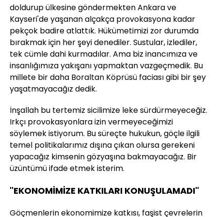
doldurup ülkesine göndermekten Ankara ve
Kayseri'de yaşanan alçakça provokasyona kadar
pekçok badire atlattık. Hükümetimizi zor durumda
bırakmak için her şeyi denediler. Sustular, izlediler,
tek cümle dahi kurmadılar. Ama biz inancımıza ve
insanlığımıza yakışanı yapmaktan vazgeçmedik. Bu
millete bir daha Boraltan Köprüsü faciası gibi bir şey
yaşatmayacağız dedik.
İnşallah bu tertemiz sicilimize leke sürdürmeyeceğiz.
Irkçı provokasyonlara izin vermeyeceğimizi
söylemek istiyorum. Bu süreçte hukukun, göçle ilgili
temel politikalarımız dışına çıkan olursa gerekeni
yapacağız kimsenin gözyaşına bakmayacağız. Bir
üzüntümü ifade etmek isterim.
"EKONOMİMİZE KATKILARI KONUŞULAMADI"
Göçmenlerin ekonomimize katkısı, faşist çevrelerin