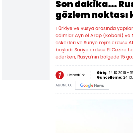
Son dakika... Rus
gözlem noktası 
Türkiye ve Rusya arasında yapıl
adımlar Ayn el Arap (Kobani) ve 
askerleri ve Suriye rejim ordusu
başladı. Suriye ordusu El Cezire
ederken, Rusya'nın bölgede 15 gö
Giriş:
24.10.2019 - 1
Habertürk
Güncelleme:
24.10
ABONE OL