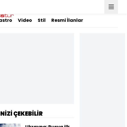
astro
Video
Stil
Resmi İlanlar
İNİZİ ÇEKEBİLİR
Ukrayna: Rusya ilk