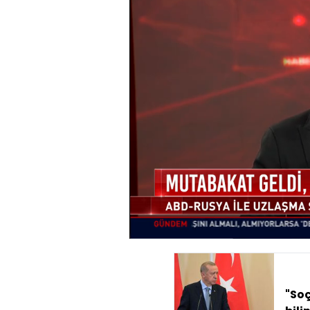
Yüklendi
:
7.74%
Sesi
Aç
"Soç