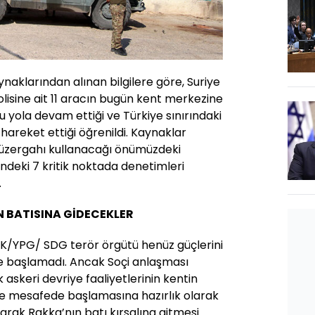
ynaklarından alınan bilgilere göre, Suriye
lisine ait 11 aracın bugün kent merkezine
ğru yola devam ettiği ve Türkiye sınırındaki
areket ettiği öğrenildi. Kaynaklar
güzergahı kullanacağı önümüzdeki
indeki 7 kritik noktada denetimleri
.
N BATISINA GİDECEKLER
K/YPG/ SDG terör örgütü henüz güçlerini
 başlamadı. Ancak Soçi anlaşması
askeri devriye faaliyetlerinin kentin
tre mesafede başlamasına hazırlık olarak
larak Rakka’nın batı kırsalına gitmesi