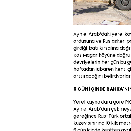
Ayn el Arab’daki yerel ka
ordusuna ve Rus askeri po
girdiği, batı kırsalına do
Roz Magar köyüne doğru h
devriyelerin her gün bu 
haftadan itibaren kent iç
arttıracağını belirtiyorlar
6 GÜN İÇİNDE RAKKA'NI
Yerel kaynaklara göre PK
Ayn el Arab’dan çekmeye
gereğince Rus-Türk ortak 
kuzey sınırına 10 kilome
6 gün içinde kentten ayrı