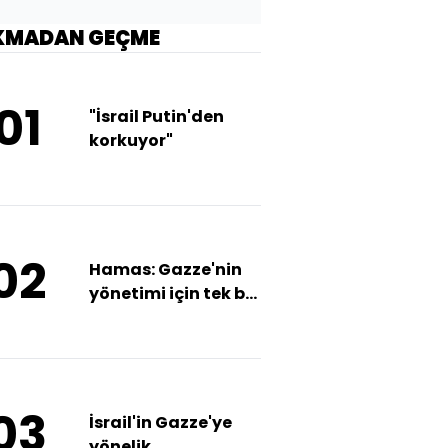
KMADAN GEÇME
01
"İsrail Putin'den
korkuyor"
02
Hamas: Gazze'nin
yönetimi için tek bir
şartımız var
03
İsrail'in Gazze'ye
yönelik