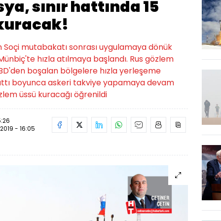
ya, sınır hattında 15
kuracak!
an Soçi mutabakatı sonrası uygulamaya dönük
Münbiç'te hızla atılmaya başlandı. Rus gözlem
 ABD'den boşalan bölgelere hızla yerleşeme
 hattı boyunca askeri takviye yapamaya devam
zlem üssü kuracağı öğrenildi
5:26
.2019 - 16:05