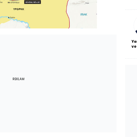
De
haf
a
bl
Ye
ve
REKLAM