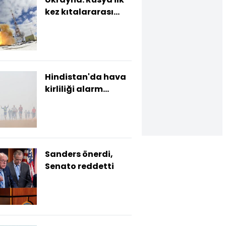
kez kıtalararası
balistik füze
kullandı
Hindistan'da hava
kirliliği alarm
veriyor
Sanders önerdi,
Senato reddetti