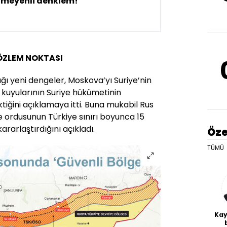
nmeyenli denklem!"
GÖZLEM NOKTASI
ığı yeni dengeler, Moskova’yı Suriye’nin
kuyularının Suriye hükümetinin
iğini açıklamaya itti. Buna mukabil Rus
e ordusunun Türkiye sınırı boyunca 15
rarlaştırdığını açıkladı.
Öze
TÜMÜ
Kay