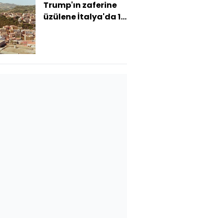
Trump'ın zaferine
üzülene İtalya'da 1
euroya ev