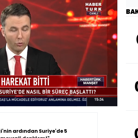
BA
Oynatma
Hızı
i'nin ardından Suriye'de 5