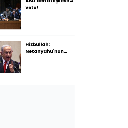
ABD'den ateşkese 4.
veto!
Hizbullah:
Netanyahu'nun
ciddiyetine bağlı