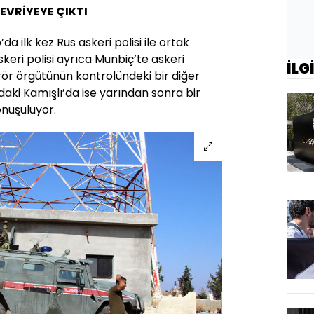
EVRİYEYE ÇIKTI
da ilk kez Rus askeri polisi ile ortak
keri polisi ayrıca Münbiç’te askeri
İLG
rör örgütünün kontrolündeki bir diğer
i Kamışlı’da ise yarından sonra bir
onuşuluyor.