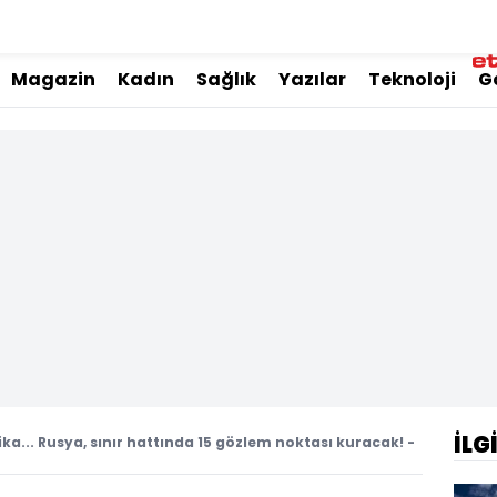
Magazin
Kadın
Sağlık
Yazılar
Teknoloji
G
İLG
ka... Rusya, sınır hattında 15 gözlem noktası kuracak! -