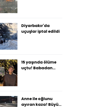
yangın!
Diyarbakır'da
uçuşlar iptal edildi
15 yaşında ölüme
uçtu! Babadan
izinsiz otomobili
aldı...
Anne ile oğlunu
ayıran kaza! Büyük