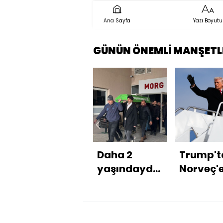
Ana Sayfa
Yazı Boyutu
GÜNÜN ÖNEMLİ MANŞETL
Daha 2
Trump't
yaşındaydı...
Norveç'e
Baza bir
Artık bar
anda
düşünm
kapandı!
zorunda