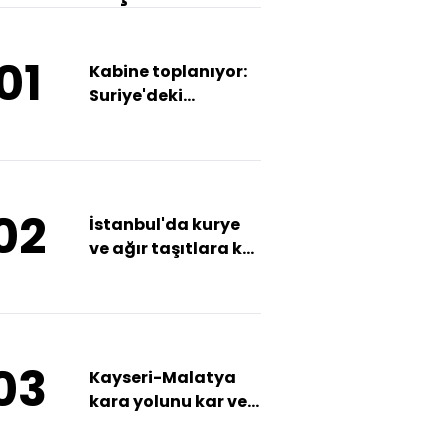
01
Kabine toplanıyor:
Suriye'deki
anlaşma masada
olacak
02
İstanbul'da kurye
ve ağır taşıtlara kar
yasağı!
03
Kayseri-Malatya
kara yolunu kar ve
tipi kapattı!