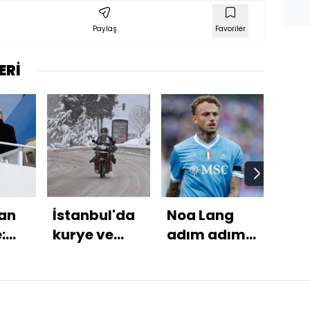
Paylaş
Favoriler
ERİ
an
İstanbul'da
Noa Lang
Kab
:
kurye ve
adım adım
topl
ışı
ağır
Galatasaray'a!
Suri
ek
taşıtlara kar
anl
yasağı!
ma