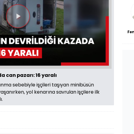
bl
Videoyu
Fe
Oynat
da can pazarı: 16 yaralı
nma sebebiyle işçileri taşıyan minibüsün
şanırken, yol kenarına savrulan işçilere ilk
ı.