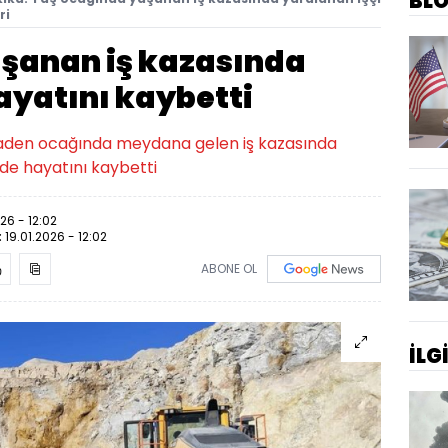
BL
ri
şanan iş kazasında
ayatını kaybetti
maden ocağında meydana gelen iş kazasında
ede hayatını kaybetti
026 - 12:02
:
19.01.2026 - 12:02
ABONE OL
İLG