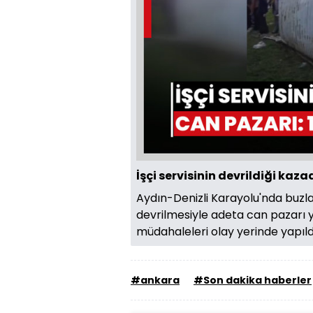
İşçi servisinin devrildiği kaza
Aydın-Denizli Karayolu'nda buzla
devrilmesiyle adeta can pazarı ya
müdahaleleri olay yerinde yapıld
#ankara
#Son dakika haberler