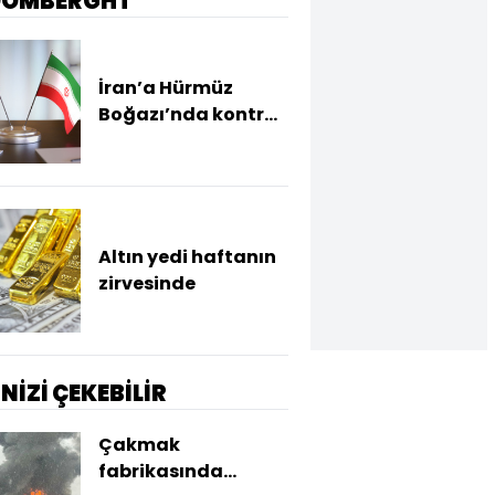
OOMBERGHT
İran’a Hürmüz
Boğazı’nda kontrol
yetkisi verecek
anlaşma masada
Altın yedi haftanın
zirvesinde
İNİZİ ÇEKEBİLİR
Çakmak
fabrikasında