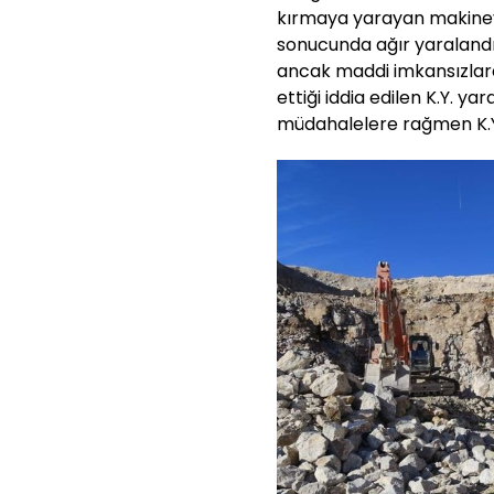
kırmaya yarayan makineyi
sonucunda ağır yaralandı
ancak maddi imkansızlar
ettiği iddia edilen K.Y. ya
müdahalelere rağmen K.Y.