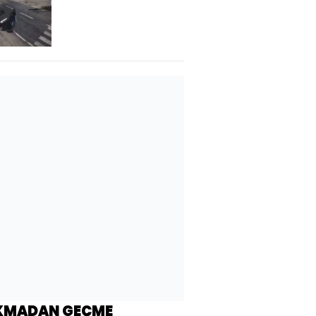
acı kamerada!
KMADAN GEÇME