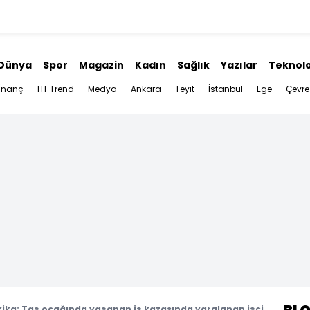
Dünya
Spor
Magazin
Kadın
Sağlık
Yazılar
Teknolo
İnanç
HT Trend
Medya
Ankara
Teyit
İstanbul
Ege
Çevre
ika: Taş ocağında yaşanan iş kazasında yaralanan işçi