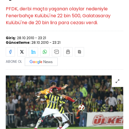
PFDK, derbi maçta yaşanan olaylar nedeniyle
Fenerbahçe Kulübü'ne 22 bin 500, Galatasaray
Kulübü'ne de 20 bin lira para cezası verdi.
Giriş:
28.10.2010 - 23:21
Güncelleme:
28.10.2010 - 23:21
ABONE OL