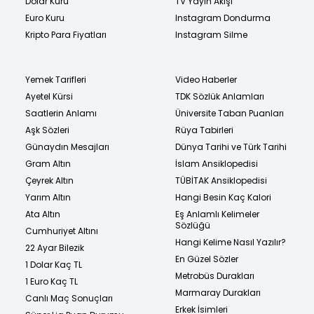
Dolar Kuru
TV Yayın Akışı
Euro Kuru
Instagram Dondurma
Kripto Para Fiyatları
Instagram Silme
Yemek Tarifleri
Video Haberler
Ayetel Kürsi
TDK Sözlük Anlamları
Saatlerin Anlamı
Üniversite Taban Puanları
Aşk Sözleri
Rüya Tabirleri
Günaydın Mesajları
Dünya Tarihi ve Türk Tarihi
Gram Altın
İslam Ansiklopedisi
Çeyrek Altın
TÜBİTAK Ansiklopedisi
Yarım Altın
Hangi Besin Kaç Kalori
Ata Altın
Eş Anlamlı Kelimeler
Sözlüğü
Cumhuriyet Altını
Hangi Kelime Nasıl Yazılır?
22 Ayar Bilezik
En Güzel Sözler
1 Dolar Kaç TL
Metrobüs Durakları
1 Euro Kaç TL
Marmaray Durakları
Canlı Maç Sonuçları
Erkek İsimleri