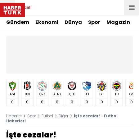
Canlı
Gündem
Ekonomi
Dünya
Spor
Magazin
ASF
BJK
ÇRZ
ALNY
ÇFK
EFK
EYP
FB
GS
0
0
0
0
0
0
0
0
0
Haberler
Spor
Futbol
Diğer
İşte cezalar! - Futbol
Haberleri
İşte cezalar!