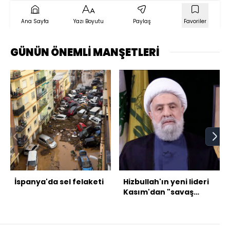
Ana Sayfa
Yazı Boyutu
Paylaş
Favoriler
GÜNÜN ÖNEMLİ MANŞETLERİ
İspanya'da sel felaketi
Hizbullah'ın yeni lideri
Kasım'dan "savaş
yolunda kalma" mesajı