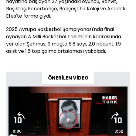
hayatına başlayan 27 yaşındaki oyuncu, Banvit,
Beşiktaş, Fenerbahçe, Bahçeşehir Koleji ve Anadolu
Efes'te forma giydi.
2025 Avrupa Basketbol Şampiyonası'nda final
oynayan A Milli Basketbol Takımı'nın kadrosunda
yer alan Şehmus, 9 maçta 6.8 sayı, 2.0 ribaunt, 1.9
asist ve 1.6 top çalma ortalaması yakaladı.
ÖNERİLEN VİDEO
Videoyu
Süre
0:00
Toplam
3:52