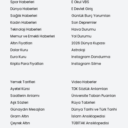
Spor Haberleri
E Okul VBS
Dünya Haberleri
E Devlet Giriş
Sağlık Haberleri
Günlük Burç Yorumları
Kadın Haberleri
Son Depremler
Teknoloji Haberleri
Hava Durumu
Memur ve Emekli Haberleri
Yol Durumu
Altın Fiyatları
2026 Dünya Kupası
Dolar Kuru
Astroloji
Euro Kuru
Instagram Dondurma
Kripto Para Fiyatları
Instagram Silme
Yemek Tarifleri
Video Haberler
Ayetel Kürsi
TDK Sözlük Anlamları
Saatlerin Anlamı
Üniversite Taban Puanları
Aşk Sözleri
Rüya Tabirleri
Günaydın Mesajları
Dünya Tarihi ve Türk Tarihi
Gram Altın
İslam Ansiklopedisi
Çeyrek Altın
TÜBİTAK Ansiklopedisi