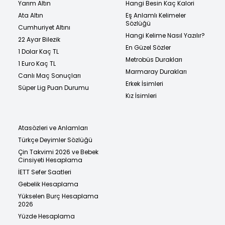
Yarım Altın
Hangi Besin Kaç Kalori
Ata Altın
Eş Anlamlı Kelimeler
Sözlüğü
Cumhuriyet Altını
Hangi Kelime Nasıl Yazılır?
22 Ayar Bilezik
En Güzel Sözler
1 Dolar Kaç TL
Metrobüs Durakları
1 Euro Kaç TL
Marmaray Durakları
Canlı Maç Sonuçları
Erkek İsimleri
Süper Lig Puan Durumu
Kız İsimleri
Atasözleri ve Anlamları
Türkçe Deyimler Sözlüğü
Çin Takvimi 2026 ve Bebek
Cinsiyeti Hesaplama
İETT Sefer Saatleri
Gebelik Hesaplama
Yükselen Burç Hesaplama
2026
Yüzde Hesaplama