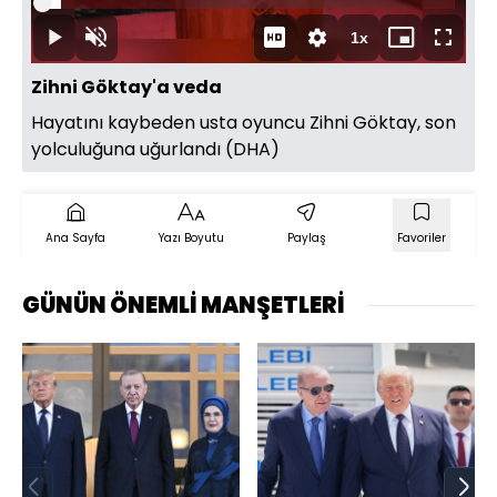
Oynat
Yüklendi
:
4.49%
Süre
1x
Oynat
Sesi
Oynatma
Mini
Tam
Aç
Hızı
oynatıcı
Ekran
Zihni Göktay'a veda
Hayatını kaybeden usta oyuncu Zihni Göktay, son
yolculuğuna uğurlandı (DHA)
Ana Sayfa
Yazı Boyutu
Paylaş
Favoriler
GÜNÜN ÖNEMLİ MANŞETLERİ