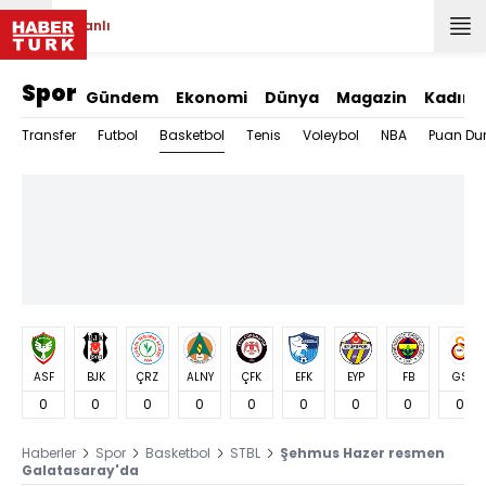
Canlı
Spor
Gündem
Ekonomi
Dünya
Magazin
Kadın
Basketbol
Transfer
Futbol
Tenis
Voleybol
NBA
Puan Du
ASF
BJK
ÇRZ
ALNY
ÇFK
EFK
EYP
FB
GS
0
0
0
0
0
0
0
0
0
Haberler
Spor
Basketbol
STBL
Şehmus Hazer resmen
Galatasaray'da