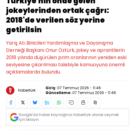
Türkiye'nin önde gelen
jokeylerinden ortak çağrı:
2018'de verilen söz yerine
getirilsin
Yarış Atı Binicileri Yardımlaşma ve Dayanışma
Derneği Başkanı Onur Öztürk, jokey ve aprantilerin
2018 yılında düşürülen prim oranlarının yeniden eski
seviyesine çıkarılması talebiyle kamuoyuna önemli
açıklamalarda bulundu.
Giriş:
07 Temmuz 2026 - 11:46
Habertürk
Güncelleme:
07 Temmuz 2026 - 11:46
Google’da haber kaynağınızı Habertürk olarak seçmek
için tıklayın