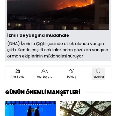
Yüklendi
:
63.04%
Sesi
Oynatma
Aç
Hızı
İzmir'de yangına müdahale
(DHA) İzmir'in Çiğli ilçesinde otluk alanda yangın
çıktı. Kentin çeşitli noktalarından gözüken yangına
orman ekiplerinin müdahalesi sürüyor
Ana Sayfa
Yazı Boyutu
Paylaş
Favoriler
GÜNÜN ÖNEMLİ MANŞETLERİ