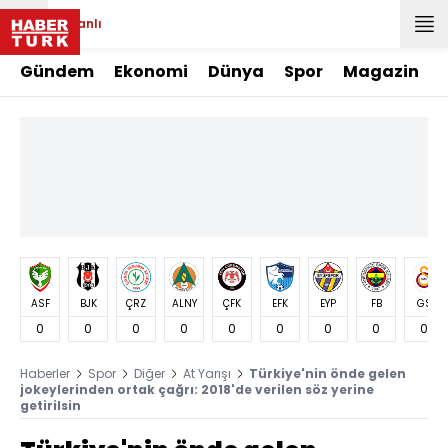
Canlı
Gündem
Ekonomi
Dünya
Spor
Magazin
ASF
BJK
ÇRZ
ALNY
ÇFK
EFK
EYP
FB
GS
0
0
0
0
0
0
0
0
0
Haberler
Spor
Diğer
At Yarışı
Türkiye'nin önde gelen
jokeylerinden ortak çağrı: 2018'de verilen söz yerine
getirilsin