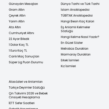
Günaydın Mesajları
Dünya Tarihi ve Türk Tarihi
Gram Altın
İslam Ansiklopedisi
Çeyrek Altın
TÜBİTAK Ansiklopedisi
Yarım Altın
Hangi Besin Kaç Kalori
Ata Altın
Eş Anlamlı Kelimeler
Sözlüğü
Cumhuriyet Altını
Hangi Kelime Nasıl Yazılır?
22 Ayar Bilezik
En Güzel Sözler
1 Dolar Kaç TL
Metrobüs Durakları
1 Euro Kaç TL
Marmaray Durakları
Canlı Maç Sonuçları
Erkek İsimleri
Süper Lig Puan Durumu
Kız İsimleri
Atasözleri ve Anlamları
Türkçe Deyimler Sözlüğü
Çin Takvimi 2026 ve Bebek
Cinsiyeti Hesaplama
İETT Sefer Saatleri
Gebelik Hesaplama