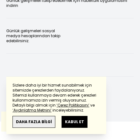
Günlük gelişmeleri takip edebilmek için habertürk uygulamasını
indirin
Günlük gelişmeleri sosyal
medya hesaplarından takip
edebilirsiniz.
Sizlere daha iyi bir hizmet sunabilmek için
sitemizde çerezlerden faydalanıyoruz.
Sitemizi kullanmaya devam ederek çerezleri
Powered by
Translate
kullanmamıza izin vermiş oluyorsunuz.
Detaylı bilgi almak için
‘Çerez Politikasını’
ve
‘Aydınlatma Metnini’
inceleyebilirsiniz.
Bu çeviride
Google Translete
kullanılmıştır.
Anlam ve çeviri hatalarından
haberturk.com
DAHA FAZLA BİLGİ
KABUL ET
sorumlu değildir.