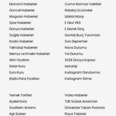
Ekonomi Haberleri
Cuma Namazı Vakitleri
Güncel Haberler
Nöbetçi Eczaneler
Magazin Haberleri
İstiklal Marşı
Spor Haberleri
E Okul VBS
Dünya Haberleri
E Devlet Giriş
Sağlık Haberleri
Günlük Burç Yorumları
Kadın Haberleri
Son Depremler
Teknoloji Haberleri
Hava Durumu
Memur ve Emekli Haberleri
Yol Durumu
Altın Fiyatları
2026 Dünya Kupası
Dolar Kuru
Astroloji
Euro Kuru
Instagram Dondurma
Kripto Para Fiyatları
Instagram Silme
Yemek Tarifleri
Video Haberler
Ayetel Kürsi
TDK Sözlük Anlamları
Saatlerin Anlamı
Üniversite Taban Puanları
Aşk Sözleri
Rüya Tabirleri