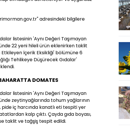
arimorman.gov.tr" adresindeki bilgilere
ıdalar listesinin 'Aynı Değeri Taşımayan
e 22 yeni hileli ürün eklenirken taklit
 Etkileyen İçerik Eksikliği' bölümüne 6
'Sağlığı Tehlikeye Düşürecek Gıdalar'
klendi.
 BAHARATTA DOMATES
ıdalar listesinin 'Aynı Değeri Taşımayan
nde zeytinyağlarında tohum yağlarının
 pide iç harcında kanatlı eti tespiti yer
tatlardan kalp çıktı. Çayda gıda boyası,
taklit ve tağşiş tespit edildi.