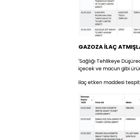
GAZOZA İLAÇ ATMIŞL
'Sağlığı Tehlikeye Düşürec
içecek ve macun gibi ürü
ilaç etken maddesi tespit 