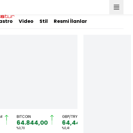
astro
Video
Stil
Resmi İlanlar
M
BITCOIN
GBP/TRY
EUR/USD
64.844,00
64,4492
1,1567
%0,70
%0,41
%0,36