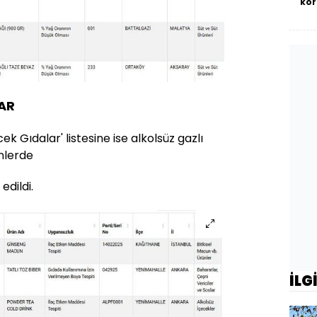
kor
AR
ek Gıdalar' listesine ise alkolsüz gazlı
nlerde
edildi.
İLG