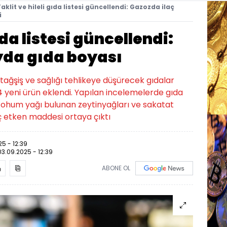
aklit ve hileli gıda listesi güncellendi: Gazozda ilaç
i
ıda listesi güncellendi:
yda gıda boyası
tağşiş ve sağlığı tehlikeye düşürecek gıdalar
 24 yeni ürün eklendi. Yapılan incelemelerde gıda
e tohum yağı bulunan zeytinyağları ve sakatat
aç etken maddesi ortaya çıktı
5 - 12:39
03.09.2025 - 12:39
ABONE OL