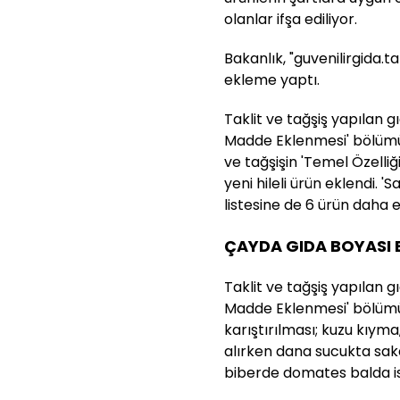
olanlar ifşa ediliyor.
Bakanlık, "guvenilirgida.t
ekleme yaptı.
Taklit ve tağşiş yapılan g
Madde Eklenmesi' bölümünd
ve tağşişin 'Temel Özelliği
yeni hileli ürün eklendi. 
listesine de 6 ürün daha e
ÇAYDA GIDA BOYASI
Taklit ve tağşiş yapılan g
Madde Eklenmesi' bölümü
karıştırılması; kuzu kıyma,
alırken dana sucukta saka
biberde domates balda ise 