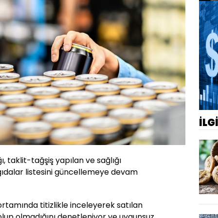
İLG
 taklit-tağşiş yapılan ve sağlığı
gıdalar listesini güncellemeye devam
tamında titizlikle inceleyerek satılan
 olup olmadığını denetleniyor ve uygunsuz