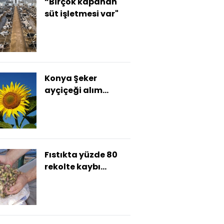
“Birçok kapanan
süt işletmesi var"
Konya Şeker
ayçiçeği alım
fiyatlarını açıkladı
Fıstıkta yüzde 80
rekolte kaybı
bekleniyor