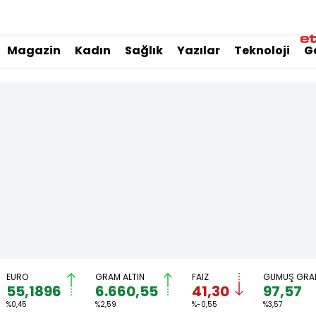
Magazin
Kadın
Sağlık
Yazılar
Teknoloji
G
EURO
GRAM ALTIN
FAİZ
GÜMÜŞ GRA
55,1896
6.660,55
41,30
97,57
%0,45
%2,59
%-0,55
%3,57