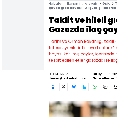
Haberler
Ekonomi
Alışveriş
Gıda
T
çayda gıda boyası - Alışveriş Haberler
Taklit ve hileli g
Gazozda ilaç ça
Tarım ve Orman Bakanlığı, taklit-
listesini yeniledi. Listeye toplam
boyası katılmış çaylar, içerisind
tespit edilen etler gazozda ise il
DİDEM ERNEZ
Giriş:
03.09.202
dernez@haberturk.com
Güncelleme: