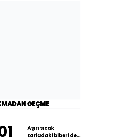
KMADAN GEÇME
01
Aşırı sıcak
tarladaki biberi de