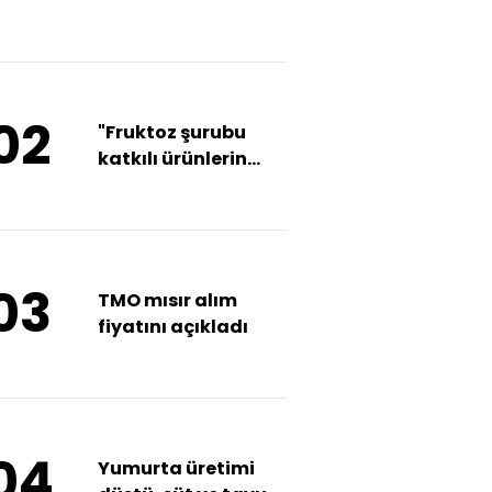
yaktı
02
"Fruktoz şurubu
katkılı ürünlerin
satışı
yasaklanmalı"
03
TMO mısır alım
fiyatını açıkladı
04
Yumurta üretimi