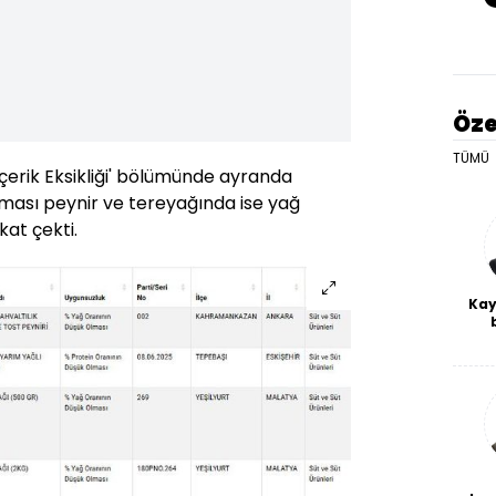
Öze
TÜMÜ
İçerik Eksikliği' bölümünde ayranda
lması peynir ve tereyağında ise yağ
kat çekti.
Kay
De
haf
a
bl