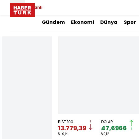
Canlı
Gündem
Ekonomi
Dünya
Spor
BIST 100
DOLAR
13.779,39
47,6966
%-0,14
%0,12