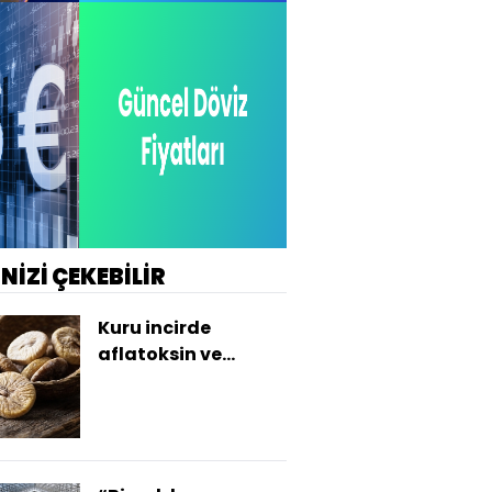
İNİZİ ÇEKEBİLİR
Kuru incirde
aflatoksin ve
okratoksinle
mücadele