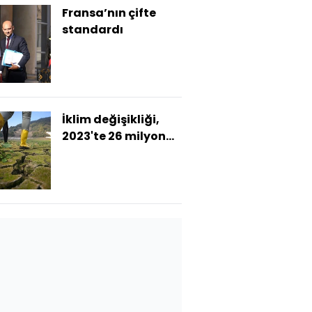
Fransa’nın çifte
standardı
İklim değişikliği,
2023'te 26 milyon
kişiyi yerinden etti