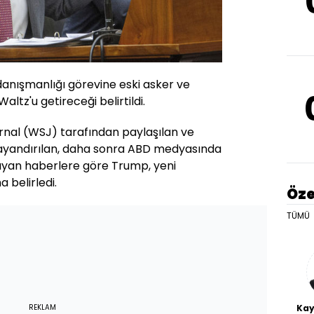
danışmanlığı görevine eski asker ve
ltz'u getireceği belirtildi.
urnal (WSJ) tarafından paylaşılan ve
dayandırılan, daha sonra ABD medyasında
ıyan haberlere göre Trump, yeni
a belirledi.
Öze
TÜMÜ
Kay
REKLAM