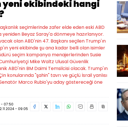
 yeni ekibindeki hangi
?
şkanlık seçimlerinde zafer elde eden eski ABD
a yeniden Beyaz Saray'a dönmeye hazırlanıyor.
acak olan ABD'nin 47. Başkanı seçilen Trump'ın
p'ın yeni ekibinde şu ana kadar belli olan isimler
Müdürü seçim kampanya menajerlerinden Susie
n Cumhuriyetçi Mike Waltz Ulusal Güvenlik
efanik ABD'nin BM Daimi Temsilcisi olacak. Trump'ın
in konularında "şahin" tavrı ve güçlü İsrail yanlısı
i Senatör Marco Rubio'yu aday göstereceği öne
4 - 07:50
12.11.2024 - 09:05