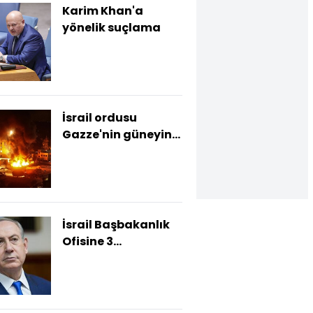
Karim Khan'a
yönelik suçlama
İsrail ordusu
Gazze'nin güneyini
vurdu: 10 Filistinli
öldü
İsrail Başbakanlık
Ofisine 3
soruşturma