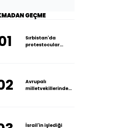
KMADAN GEÇME
01
Sırbistan'da
protestocular
başbakanın
istifasını istedi
02
Avrupalı
milletvekillerinden
Gürcistan'da
protesto
İsrail'in işlediği