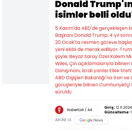
Donald Trump'ın
isimler belli oldu
5 Kasım'da ABD'de gerçekleşen ba
Başkanı Donald Trump, 4 yıl sonr
20 Ocak'ta resmen göreve başlay
yeni ekibi de merak ediliyor. Trum
şöyle: Beyaz Saray Özel Kalem 
Wiles, Çin açıklamalarıyla biline
Danışmanı, İsrail yanlısı Elise St
ABD Dışişleri Bakanlığı'na İran ve Ç
görüşleriyle bilinen Cumhuriyetç
sürüldü
Giriş:
12.11.202
Habertürk / AA
Güncelleme:
ABONE OL