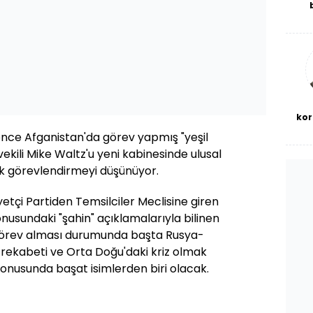
De
haf
a
bl
kor
nce Afganistan'da görev yapmış "yeşil
 vekili Mike Waltz'u yeni kabinesinde ulusal
k görevlendirmeyi düşünüyor.
tçi Partiden Temsilciler Meclisine giren
onusundaki "şahin" açıklamalarıyla bilinen
görev alması durumunda başta Rusya-
rekabeti ve Orta Doğu'daki kriz olmak
 konusunda başat isimlerden biri olacak.