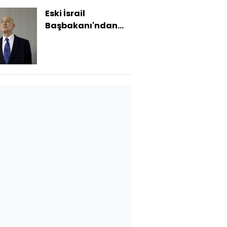
Eski İsrail
Başbakanı'ndan
"Gazze" itirafı