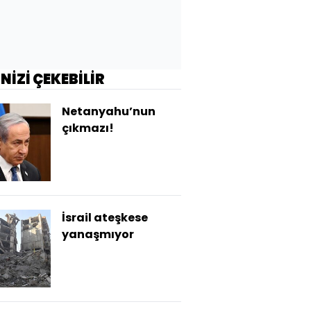
İNİZİ ÇEKEBİLİR
Netanyahu’nun
çıkmazı!
İsrail ateşkese
yanaşmıyor