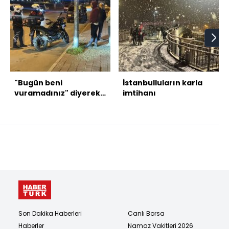
"Bugün beni
İstanbulluların karla
vuramadınız" diyerek
imtihanı
video çekmişti,
otoparkta öldürüldü
Son Dakika Haberleri
Canlı Borsa
Haberler
Namaz Vakitleri 2026