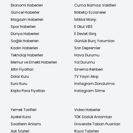
Ekonomi Haberleri
Cuma Namazı Vakitleri
Güncel Haberler
Nöbetçi Eczaneler
Magazin Haberleri
İstiklal Marşı
Spor Haberleri
E Okul VBS
Dünya Haberleri
E Devlet Giriş
Sağlık Haberleri
Günlük Burç Yorumları
Kadın Haberleri
Son Depremler
Teknoloji Haberleri
Hava Durumu
Memur ve Emekli Haberleri
Yol Durumu
Altın Fiyatları
Sinema Rehberi
Dolar Kuru
TV Yayın Akışı
Euro Kuru
Instagram Dondurma
Kripto Para Fiyatları
Instagram Silme
Yemek Tarifleri
Video Haberler
Ayetel Kürsi
TDK Sözlük Anlamları
Saatlerin Anlamı
Üniversite Taban Puanları
Aşk Sözleri
Rüya Tabirleri