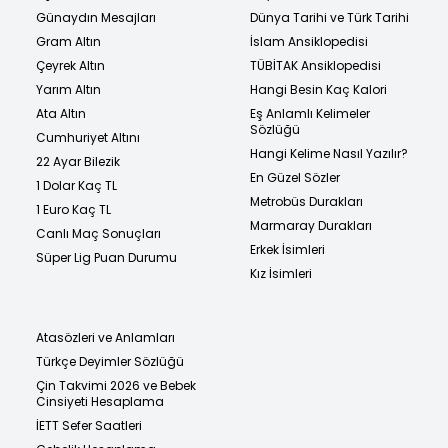
Günaydın Mesajları
Dünya Tarihi ve Türk Tarihi
Gram Altın
İslam Ansiklopedisi
Çeyrek Altın
TÜBİTAK Ansiklopedisi
Yarım Altın
Hangi Besin Kaç Kalori
Ata Altın
Eş Anlamlı Kelimeler
Sözlüğü
Cumhuriyet Altını
Hangi Kelime Nasıl Yazılır?
22 Ayar Bilezik
En Güzel Sözler
1 Dolar Kaç TL
Metrobüs Durakları
1 Euro Kaç TL
Marmaray Durakları
Canlı Maç Sonuçları
Erkek İsimleri
Süper Lig Puan Durumu
Kız İsimleri
Atasözleri ve Anlamları
Türkçe Deyimler Sözlüğü
Çin Takvimi 2026 ve Bebek
Cinsiyeti Hesaplama
İETT Sefer Saatleri