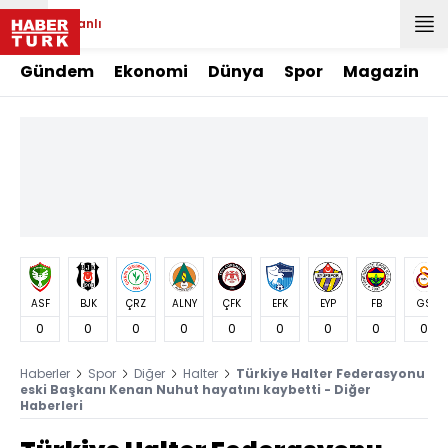
Canlı
Gündem
Ekonomi
Dünya
Spor
Magazin
ASF
BJK
ÇRZ
ALNY
ÇFK
EFK
EYP
FB
GS
0
0
0
0
0
0
0
0
0
Haberler
Spor
Diğer
Halter
Türkiye Halter Federasyonu
eski Başkanı Kenan Nuhut hayatını kaybetti - Diğer
Haberleri