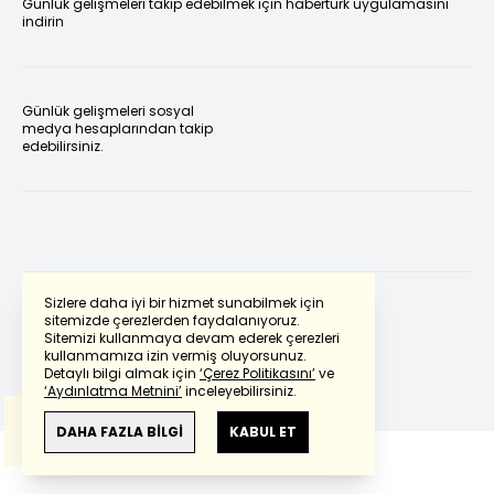
Günlük gelişmeleri takip edebilmek için habertürk uygulamasını
indirin
Günlük gelişmeleri sosyal
medya hesaplarından takip
edebilirsiniz.
Sizlere daha iyi bir hizmet sunabilmek için
sitemizde çerezlerden faydalanıyoruz.
Sitemizi kullanmaya devam ederek çerezleri
Powered by
Translate
kullanmamıza izin vermiş oluyorsunuz.
Detaylı bilgi almak için
‘Çerez Politikasını’
ve
‘Aydınlatma Metnini’
inceleyebilirsiniz.
Bu çeviride
Google Translete
kullanılmıştır.
Anlam ve çeviri hatalarından
haberturk.com
DAHA FAZLA BİLGİ
KABUL ET
sorumlu değildir.