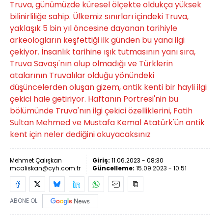
Truva, günümüzde küresel ölçekte oldukça yüksek
bilinirliliğe sahip. Ülkemiz sınırları içindeki Truva,
yaklaşık 5 bin yıl öncesine dayanan tarihiyle
arkeologların keşfettiği ilk günden bu yana ilgi
çekiyor. İnsanlık tarihine ışık tutmasının yanı sıra,
Truva Savaşı'nın olup olmadığı ve Türklerin
atalarının Truvalılar olduğu yönündeki
düşüncelerden oluşan gizem, antik kenti bir hayli ilgi
çekici hale getiriyor. Haftanın Portresi'nin bu
bölümünde Truva'nın ilgi çekici özelliklerini, Fatih
Sultan Mehmed ve Mustafa Kemal Atatürk'ün antik
kent için neler dediğini okuyacaksınız
Mehmet Çalışkan
Giriş:
11.06.2023 - 08:30
mcaliskan@cyh.com.tr
Güncelleme:
15.09.2023 - 10:51
ABONE OL