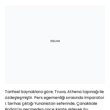
REKLAM
Tarihsel kaynaklara göre; Truva, Athena tapınağı ile
özdeşleşmiştir. Pers egemenliği sırasında İmparator
I. Serhas çıktığı Yunanistan seferinde, Çanakkale
Boğazı'nı geçmeden önce kente giderek bu