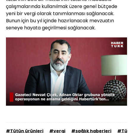
çalışmalarında kullanılmak üzere genel bütçede
yeni bir vergi olarak tanımlanması sağlanacak.
Bunun için bu yıl içinde hazırlanacak mevzuatın
seneye hayata geçirilmesi sağlanacak.
Yüklendi
:
48.39%
Sesi
Oynatma
480
Aç
Hızı
#Tütün ürünleri
#vergi
#sağlık haberleri
#Tütün