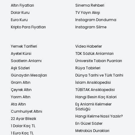
Altın Fiyatları
Sinema Rehberi
Dolar Kuru
TV Yayın Akışı
Euro Kuru
Instagram Dondurma
Kripto Para Fiyatları
Instagram Silme
Yemek Tarifleri
Video Haberler
Ayetel Kürsi
TDK Sözlük Anlamları
Saatlerin Anlamı
Üniversite Taban Puanları
Aşk Sözleri
Rüya Tabirleri
Günaydın Mesajları
Dünya Tarihi ve Türk Tarihi
Gram Altın
İslam Ansiklopedisi
Çeyrek Altın
TÜBİTAK Ansiklopedisi
Yarım Altın
Hangi Besin Kaç Kalori
Ata Altın
Eş Anlamlı Kelimeler
Sözlüğü
Cumhuriyet Altını
Hangi Kelime Nasıl Yazılır?
22 Ayar Bilezik
En Güzel Sözler
1 Dolar Kaç TL
Metrobüs Durakları
1 Euro Kaç TL