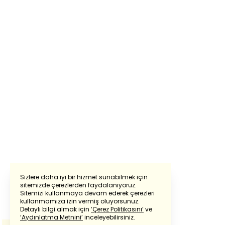
Sizlere daha iyi bir hizmet sunabilmek için
sitemizde çerezlerden faydalanıyoruz.
Sitemizi kullanmaya devam ederek çerezleri
Powered by
Translate
kullanmamıza izin vermiş oluyorsunuz.
Detaylı bilgi almak için
‘Çerez Politikasını’
ve
‘Aydınlatma Metnini’
inceleyebilirsiniz.