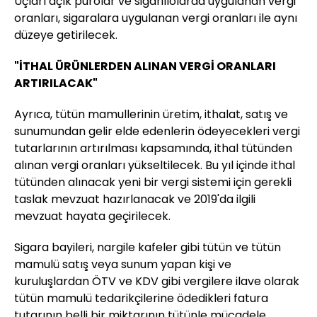
Uçları açık purolar ve sigarillolarda uygulanan vergi
oranları, sigaralara uygulanan vergi oranları ile aynı
düzeye getirilecek.
"İTHAL ÜRÜNLERDEN ALINAN VERGİ ORANLARI
ARTIRILACAK"
Ayrıca, tütün mamullerinin üretim, ithalat, satış ve
sunumundan gelir elde edenlerin ödeyecekleri vergi
tutarlarının artırılması kapsamında, ithal tütünden
alınan vergi oranları yükseltilecek. Bu yıl içinde ithal
tütünden alınacak yeni bir vergi sistemi için gerekli
taslak mevzuat hazırlanacak ve 2019'da ilgili
mevzuat hayata geçirilecek.
Sigara bayileri, nargile kafeler gibi tütün ve tütün
mamulü satış veya sunum yapan kişi ve
kuruluşlardan ÖTV ve KDV gibi vergilere ilave olarak
tütün mamulü tedarikçilerine ödedikleri fatura
tutarının belli bir miktarının tütünle mücadele