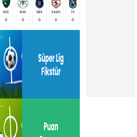
KOC
KON
İBFK
SAMS
TS
0
0
0
0
0