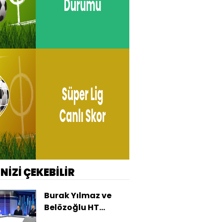
İNİZİ ÇEKEBİLİR
Burak Yılmaz ve
Belözoğlu HT
Spor'da!