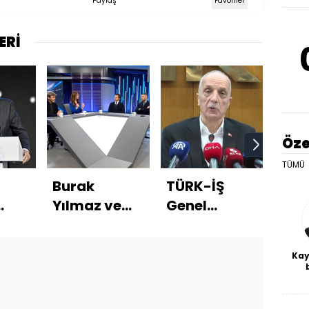
Paylaş
Favoriler
ERİ
Öze
TÜMÜ
Burak
TÜRK-İŞ
2025
Yılmaz ve
Genel
çeş
Belözoğlu HT
Başkanı
yılı
ı
Spor'da!
Ergün
Kay
Atalay'dan
De
asgari ücret
haf
tepkisi
a