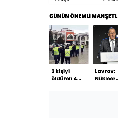
Ana Sayfa
Yazı Boyutu
GÜNÜN ÖNEMLİ MANŞETL
2 kişiyi
Lavrov:
öldüren 4
Nükleer
kardeş
savaşın
samanlıkta
kazanan
yakalandı
olmaz