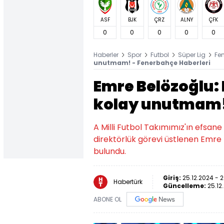
ASF
BJK
ÇRZ
ALNY
ÇFK
0
0
0
0
0
Haberler
Spor
Futbol
Süper Lig
Fe
unutmam! - Fenerbahçe Haberleri
Emre Belözoğlu
kolay unutmam
A Milli Futbol Takımımız'ın efsane
direktörlük görevi üstlenen Emre 
bulundu.
Giriş:
25.12.2024 - 2
Habertürk
Güncelleme:
25.12
ABONE OL