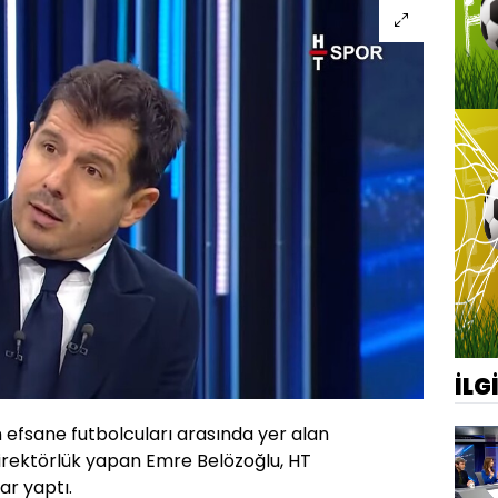
İLG
ın efsane futbolcuları arasında yer alan
direktörlük yapan Emre Belözoğlu, HT
ar yaptı.