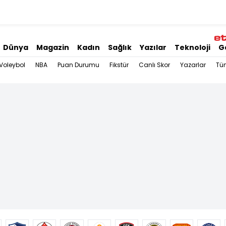
Dünya
Magazin
Kadın
Sağlık
Yazılar
Teknoloji
G
Voleybol
NBA
Puan Durumu
Fikstür
Canlı Skor
Yazarlar
Tü