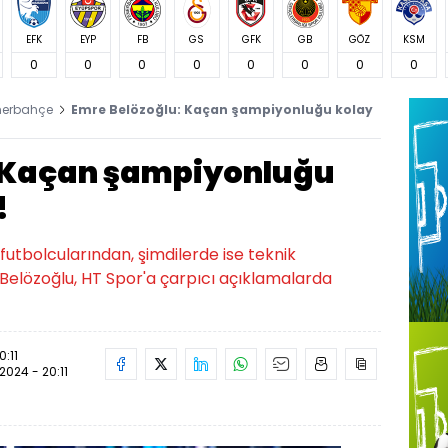
EFK
EYP
FB
GS
GFK
GB
GÖZ
KSM
0
0
0
0
0
0
0
0
nerbahçe
Emre Belözoğlu: Kaçan şampiyonluğu kolay
: Kaçan şampiyonluğu
!
 futbolcularından, şimdilerde ise teknik
Belözoğlu, HT Spor'a çarpıcı açıklamalarda
0:11
.2024 - 20:11