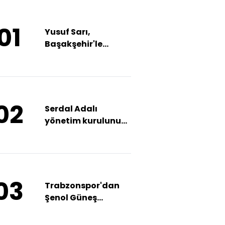
01
Yusuf Sarı,
Başakşehir'le
imzaladı
02
Serdal Adalı
yönetim kurulunu
tanıttı
03
Trabzonspor'dan
Şenol Güneş
açıklaması