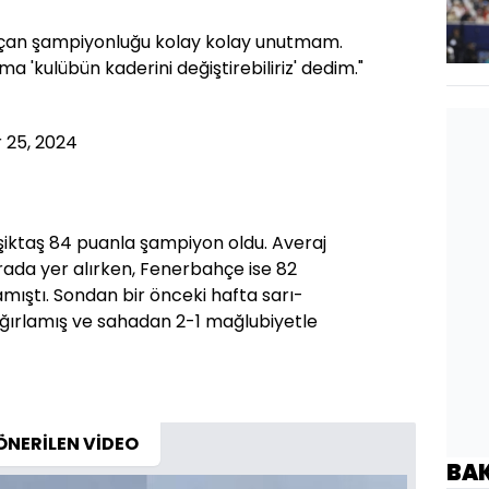
 kaçan şampiyonluğu kolay kolay unutmam.
 'kulübün kaderini değiştirebiliriz' dedim."
25, 2024
iktaş 84 puanla şampiyon oldu. Averaj
ırada yer alırken, Fenerbahçe ise 82
mıştı. Sondan bir önceki hafta sarı-
u ağırlamış ve sahadan 2-1 mağlubiyetle
ÖNERİLEN VİDEO
BA