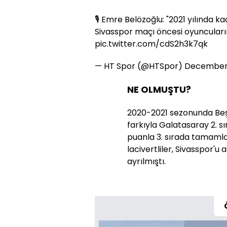
🎙️ Emre Belözoğlu: "2021 yılında
Sivasspor maçı öncesi oyuncularıma
pic.twitter.com/cdS2h3k7qk
— HT Spor (@HTSpor)
December 
NE OLMUŞTU?
2020-2021 sezonunda Beş
farkıyla Galatasaray 2. s
puanla 3. sırada tamamla
lacivertliler, Sivasspor'
ayrılmıştı.