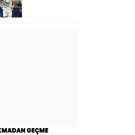
yapacağım
KMADAN GEÇME