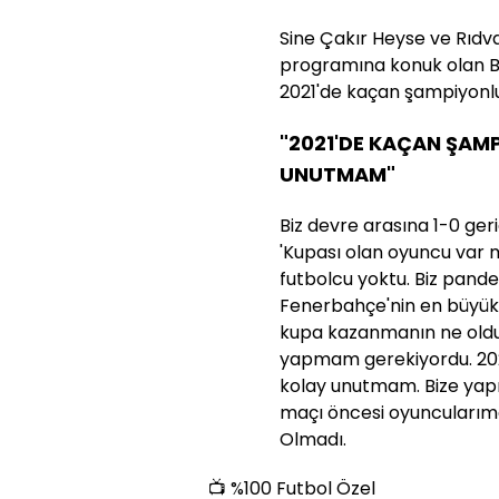
Sine Çakır Heyse ve Rıdv
programına konuk olan B
2021'de kaçan şampiyonlu
"2021'DE KAÇAN ŞAM
UNUTMAM"
Biz devre arasına 1-0 ger
'Kupası olan oyuncu var m
futbolcu yoktu. Biz pand
Fenerbahçe'nin en büyük
kupa kazanmanın ne oldu
yapmam gerekiyordu. 202
kolay unutmam. Bize yapıl
maçı öncesi oyuncularıma 
Olmadı.
📺 %100 Futbol Özel