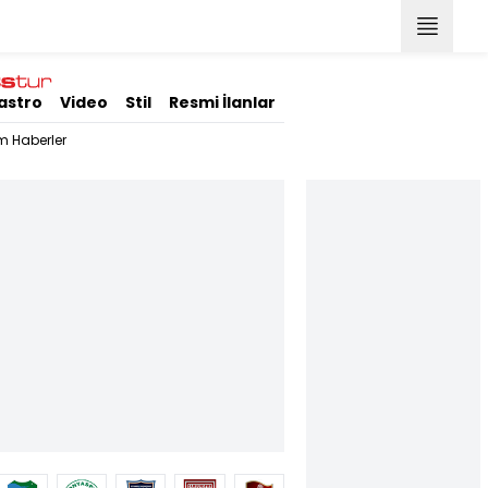
astro
Video
Stil
Resmi İlanlar
m Haberler