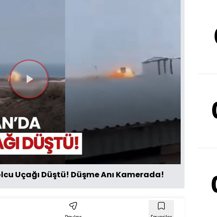
Videoyu
Oynat
olcu Uçağı Düştü! Düşme Anı Kamerada!