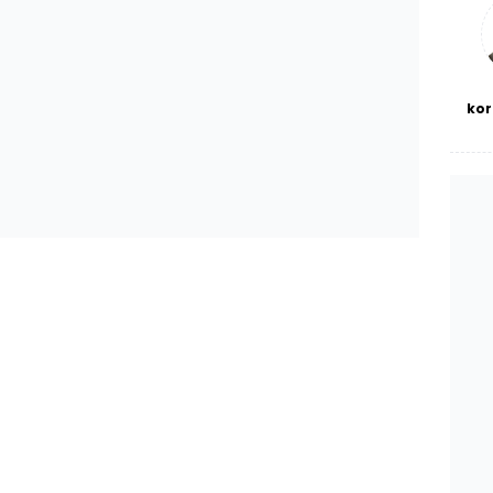
bl
kor