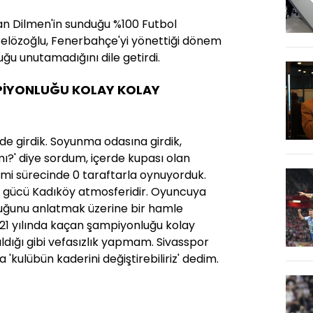
an Dilmen'in sunduğu %100 Futbol
elözoğlu, Fenerbahçe'yi yönettiği dönem
ğu unutamadığını dile getirdi.
PİYONLUĞU KOLAY KOLAY
ide girdik. Soyunma odasına girdik,
ı?' diye sordum, içerde kupası olan
emi sürecinde 0 taraftarla oynuyorduk.
 gücü Kadıköy atmosferidir. Oyuncuya
ğunu anlatmak üzerine bir hamle
1 yılında kaçan şampiyonluğu kolay
dığı gibi vefasızlık yapmam. Sivasspor
'kulübün kaderini değiştirebiliriz' dedim.