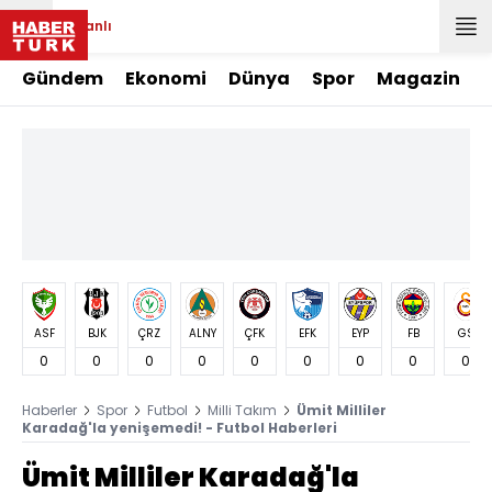
Canlı
Gündem
Ekonomi
Dünya
Spor
Magazin
ASF
BJK
ÇRZ
ALNY
ÇFK
EFK
EYP
FB
GS
0
0
0
0
0
0
0
0
0
Haberler
Spor
Futbol
Milli Takım
Ümit Milliler
Karadağ'la yenişemedi! - Futbol Haberleri
Ümit Milliler Karadağ'la