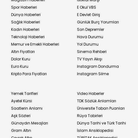
Spor Haberleri
E Okul VBS
Dünya Haberleri
E Devlet Giriş
Sağlık Haberleri
Günlük Burç Yorumları
Kadın Haberleri
Son Depremler
Teknoloji Haberleri
Hava Durumu
Memur ve Emekli Haberleri
Yol Durumu
Altın Fiyatları
Sinema Rehberi
Dolar Kuru
TV Yayın Akışı
Euro Kuru
Instagram Dondurma
Kripto Para Fiyatları
Instagram Silme
Yemek Tarifleri
Video Haberler
Ayetel Kürsi
TDK Sözlük Anlamları
Saatlerin Anlamı
Üniversite Taban Puanları
Aşk Sözleri
Rüya Tabirleri
Günaydın Mesajları
Dünya Tarihi ve Türk Tarihi
Gram Altın
İslam Ansiklopedisi
Çeyrek Altın
TÜBİTAK Ansiklopedisi