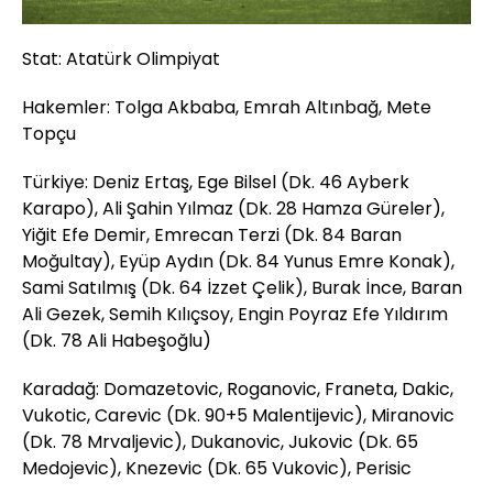
Stat: Atatürk Olimpiyat
Hakemler: Tolga Akbaba, Emrah Altınbağ, Mete
Topçu
Türkiye: Deniz Ertaş, Ege Bilsel (Dk. 46 Ayberk
Karapo), Ali Şahin Yılmaz (Dk. 28 Hamza Güreler),
Yiğit Efe Demir, Emrecan Terzi (Dk. 84 Baran
Moğultay), Eyüp Aydın (Dk. 84 Yunus Emre Konak),
Sami Satılmış (Dk. 64 İzzet Çelik), Burak İnce, Baran
Ali Gezek, Semih Kılıçsoy, Engin Poyraz Efe Yıldırım
(Dk. 78 Ali Habeşoğlu)
Karadağ: Domazetovic, Roganovic, Franeta, Dakic,
Vukotic, Carevic (Dk. 90+5 Malentijevic), Miranovic
(Dk. 78 Mrvaljevic), Dukanovic, Jukovic (Dk. 65
Medojevic), Knezevic (Dk. 65 Vukovic), Perisic