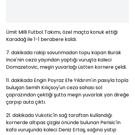
Ümit Milli Futbol Takımı, özel maçta konuk ettiği
Karadağ ile 1-1 berabere kaldı.
7. dakikada rakip savunmadan topu kapan Burak
İnce'nin ceza yayından yaptığı vuruşta kaleci
Domazetovic, meşin yuvarlağı üstten kornere çeldi.
11. dakikada Engin Poyraz Efe Yıldırım'ın pasıyla topla
buluşan Semih Kılıçsoy'un ceza sahası sol
çaprazından çektiği şutta meşin yuvarlak yan direğe
çarpıp auta çıktı.
21. dakikada Vukotic'in sağ taraftan kullandığı
kornerde altıpas çizgisi önünde bulunan Perisic'in
kafa vuruşunda kaleci Deniz Ertaş, sağına yatıp