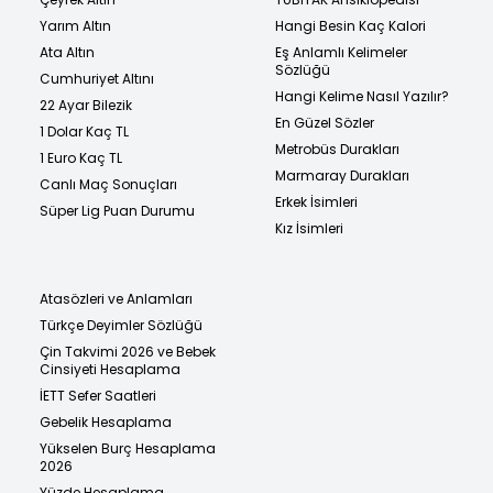
Yarım Altın
Hangi Besin Kaç Kalori
Ata Altın
Eş Anlamlı Kelimeler
Sözlüğü
Cumhuriyet Altını
Hangi Kelime Nasıl Yazılır?
22 Ayar Bilezik
En Güzel Sözler
1 Dolar Kaç TL
Metrobüs Durakları
1 Euro Kaç TL
Marmaray Durakları
Canlı Maç Sonuçları
Erkek İsimleri
Süper Lig Puan Durumu
Kız İsimleri
Atasözleri ve Anlamları
Türkçe Deyimler Sözlüğü
Çin Takvimi 2026 ve Bebek
Cinsiyeti Hesaplama
İETT Sefer Saatleri
Gebelik Hesaplama
Yükselen Burç Hesaplama
2026
Yüzde Hesaplama