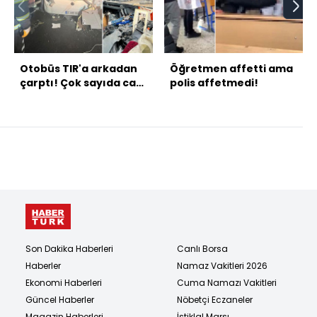
Otobüs TIR'a arkadan
Öğretmen affetti ama
çarptı! Çok sayıda can
polis affetmedi!
kaybı var!
Son Dakika Haberleri
Canlı Borsa
Haberler
Namaz Vakitleri 2026
Ekonomi Haberleri
Cuma Namazı Vakitleri
Güncel Haberler
Nöbetçi Eczaneler
Magazin Haberleri
İstiklal Marşı