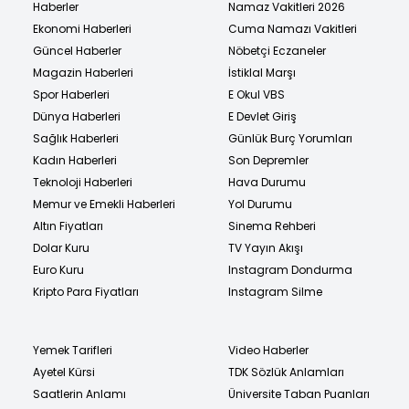
Haberler
Namaz Vakitleri 2026
Ekonomi Haberleri
Cuma Namazı Vakitleri
Güncel Haberler
Nöbetçi Eczaneler
Magazin Haberleri
İstiklal Marşı
Spor Haberleri
E Okul VBS
Dünya Haberleri
E Devlet Giriş
Sağlık Haberleri
Günlük Burç Yorumları
Kadın Haberleri
Son Depremler
Teknoloji Haberleri
Hava Durumu
Memur ve Emekli Haberleri
Yol Durumu
Altın Fiyatları
Sinema Rehberi
Dolar Kuru
TV Yayın Akışı
Euro Kuru
Instagram Dondurma
Kripto Para Fiyatları
Instagram Silme
Yemek Tarifleri
Video Haberler
Ayetel Kürsi
TDK Sözlük Anlamları
Saatlerin Anlamı
Üniversite Taban Puanları