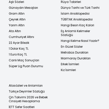
Aşk Sözleri
Rüya Tabirleri
Günaydın Mesajları
Dünya Tarihi ve Türk Tarihi
Gram Altın
İslam Ansiklopedisi
Çeyrek Altın
TÜBİTAK Ansiklopedisi
Yarım Altın
Hangi Besin Kaç Kalori
Ata Altın
Eş Anlamlı Kelimeler
Sözlüğü
Cumhuriyet Altını
Hangi Kelime Nasıl Yazılır?
22 Ayar Bilezik
En Güzel Sözler
1 Dolar Kaç TL
Metrobüs Durakları
1 Euro Kaç TL
Marmaray Durakları
Canlı Maç Sonuçları
Erkek İsimleri
Süper Lig Puan Durumu
Kız İsimleri
Atasözleri ve Anlamları
Türkçe Deyimler Sözlüğü
Çin Takvimi 2026 ve Bebek
Cinsiyeti Hesaplama
İETT Sefer Saatleri