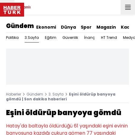
Canlı
Gündem
Ekonomi
Dünya
Spor
Magazin
Kadın
3.Sayfa
Politika
Eğitim
Güvenlik
İnanç
HT Trend
Medy
Haberler
Gündem
3. Sayfa
Eşini öldürüp banyoya
gömdü | Son dakika haberleri
Eşini öldürüp banyoya gömdü
Hatay'da baltayla öldürdüğü 61 yaşındaki eşini evinin
banyosuna kazdığı çukura gömen 77 yaşındaki