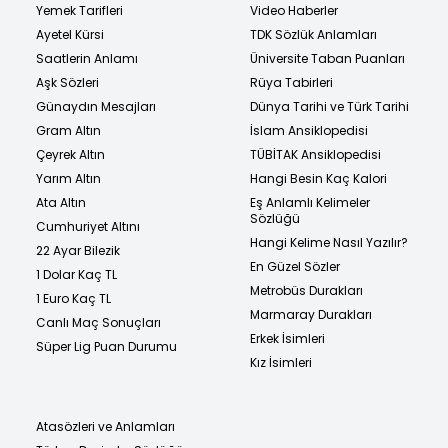
Yemek Tarifleri
Video Haberler
Ayetel Kürsi
TDK Sözlük Anlamları
Saatlerin Anlamı
Üniversite Taban Puanları
Aşk Sözleri
Rüya Tabirleri
Günaydın Mesajları
Dünya Tarihi ve Türk Tarihi
Gram Altın
İslam Ansiklopedisi
Çeyrek Altın
TÜBİTAK Ansiklopedisi
Yarım Altın
Hangi Besin Kaç Kalori
Ata Altın
Eş Anlamlı Kelimeler
Sözlüğü
Cumhuriyet Altını
Hangi Kelime Nasıl Yazılır?
22 Ayar Bilezik
En Güzel Sözler
1 Dolar Kaç TL
Metrobüs Durakları
1 Euro Kaç TL
Marmaray Durakları
Canlı Maç Sonuçları
Erkek İsimleri
Süper Lig Puan Durumu
Kız İsimleri
Atasözleri ve Anlamları