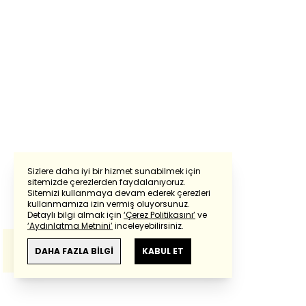
Sizlere daha iyi bir hizmet sunabilmek için
sitemizde çerezlerden faydalanıyoruz.
Sitemizi kullanmaya devam ederek çerezleri
Powered by
Translate
kullanmamıza izin vermiş oluyorsunuz.
Detaylı bilgi almak için
‘Çerez Politikasını’
ve
‘Aydınlatma Metnini’
inceleyebilirsiniz.
Bu çeviride
Google Translete
kullanılmıştır.
Anlam ve çeviri hatalarından
haberturk.com
DAHA FAZLA BİLGİ
KABUL ET
sorumlu değildir.