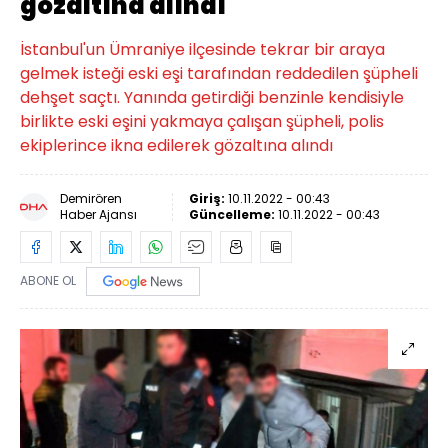
gözaltına alındı
İstanbul'un Ümraniye ilçesinde tekrar bir araya
gelmek isteği eski eşi tarafından reddedilen şüpheli
dehşet saçtı. Yanında getirdiği benzinle kendisiyle
birlikte eski eşini yakmaya çalışan şüpheli, polis
ekiplerince ikna edilerek gözaltına alındı
Demirören
Giriş:
10.11.2022 - 00:43
Haber Ajansı
Güncelleme:
10.11.2022 - 00:43
ABONE OL