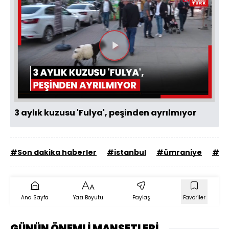
Videoyu
Oynat
3 aylık kuzusu 'Fulya', peşinden ayrılmıyor
#Son dakika haberler
#istanbul
#ümraniye
#ha
Ana Sayfa
Yazı Boyutu
Paylaş
Favoriler
GÜNÜN ÖNEMLİ MANŞETLERİ