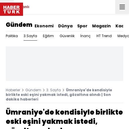
Canlı
Gündem
Ekonomi
Dünya
Spor
Magazin
Kadın
3.Sayfa
Politika
Eğitim
Güvenlik
İnanç
HT Trend
Medy
Haberler
Gündem
3. Sayfa
Ümraniye'de kendisiyle
birlikte eski eşini yakmak istedi, gözaltına alındı | Son
dakika haberleri
Ümraniye'de kendisiyle birlikte
eski eşini yakmak istedi,