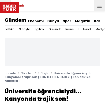
Canlı
Gündem
Ekonomi
Dünya
Spor
Magazin
Kadın
3.Sayfa
Politika
Eğitim
Güvenlik
İnanç
HT Trend
Medy
Haberler
Gündem
3. Sayfa
Üniversite öğrencisiydi...
Kanyonda trajik son | SON DAKİKA HABERİ | Son dakika
haberleri
Üniversite öğrencisiydi...
Kanyonda trajik son!