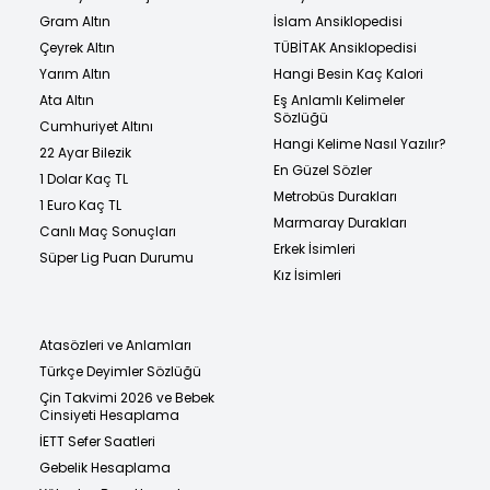
Gram Altın
İslam Ansiklopedisi
Çeyrek Altın
TÜBİTAK Ansiklopedisi
Yarım Altın
Hangi Besin Kaç Kalori
Ata Altın
Eş Anlamlı Kelimeler
Sözlüğü
Cumhuriyet Altını
Hangi Kelime Nasıl Yazılır?
22 Ayar Bilezik
En Güzel Sözler
1 Dolar Kaç TL
Metrobüs Durakları
1 Euro Kaç TL
Marmaray Durakları
Canlı Maç Sonuçları
Erkek İsimleri
Süper Lig Puan Durumu
Kız İsimleri
Atasözleri ve Anlamları
Türkçe Deyimler Sözlüğü
Çin Takvimi 2026 ve Bebek
Cinsiyeti Hesaplama
İETT Sefer Saatleri
Gebelik Hesaplama