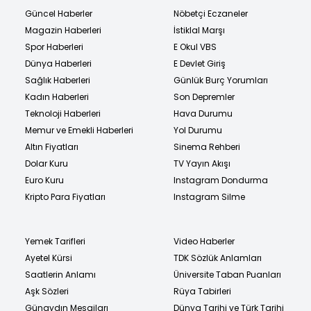
Güncel Haberler
Nöbetçi Eczaneler
Magazin Haberleri
İstiklal Marşı
Spor Haberleri
E Okul VBS
Dünya Haberleri
E Devlet Giriş
Sağlık Haberleri
Günlük Burç Yorumları
Kadın Haberleri
Son Depremler
Teknoloji Haberleri
Hava Durumu
Memur ve Emekli Haberleri
Yol Durumu
Altın Fiyatları
Sinema Rehberi
Dolar Kuru
TV Yayın Akışı
Euro Kuru
Instagram Dondurma
Kripto Para Fiyatları
Instagram Silme
Yemek Tarifleri
Video Haberler
Ayetel Kürsi
TDK Sözlük Anlamları
Saatlerin Anlamı
Üniversite Taban Puanları
Aşk Sözleri
Rüya Tabirleri
Günaydın Mesajları
Dünya Tarihi ve Türk Tarihi