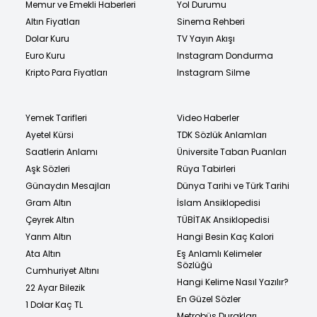
Memur ve Emekli Haberleri
Yol Durumu
Altın Fiyatları
Sinema Rehberi
Dolar Kuru
TV Yayın Akışı
Euro Kuru
Instagram Dondurma
Kripto Para Fiyatları
Instagram Silme
Yemek Tarifleri
Video Haberler
Ayetel Kürsi
TDK Sözlük Anlamları
Saatlerin Anlamı
Üniversite Taban Puanları
Aşk Sözleri
Rüya Tabirleri
Günaydın Mesajları
Dünya Tarihi ve Türk Tarihi
Gram Altın
İslam Ansiklopedisi
Çeyrek Altın
TÜBİTAK Ansiklopedisi
Yarım Altın
Hangi Besin Kaç Kalori
Ata Altın
Eş Anlamlı Kelimeler
Sözlüğü
Cumhuriyet Altını
Hangi Kelime Nasıl Yazılır?
22 Ayar Bilezik
En Güzel Sözler
1 Dolar Kaç TL
Metrobüs Durakları