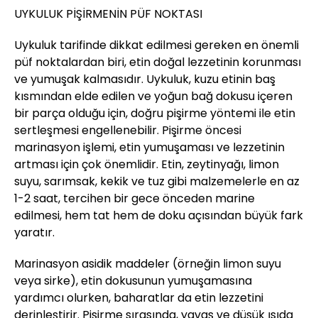
UYKULUK PİŞİRMENİN PÜF NOKTASI
Uykuluk tarifinde dikkat edilmesi gereken en önemli
püf noktalardan biri, etin doğal lezzetinin korunması
ve yumuşak kalmasıdır. Uykuluk, kuzu etinin baş
kısmından elde edilen ve yoğun bağ dokusu içeren
bir parça olduğu için, doğru pişirme yöntemi ile etin
sertleşmesi engellenebilir. Pişirme öncesi
marinasyon işlemi, etin yumuşaması ve lezzetinin
artması için çok önemlidir. Etin, zeytinyağı, limon
suyu, sarımsak, kekik ve tuz gibi malzemelerle en az
1-2 saat, tercihen bir gece önceden marine
edilmesi, hem tat hem de doku açısından büyük fark
yaratır.
Marinasyon asidik maddeler (örneğin limon suyu
veya sirke), etin dokusunun yumuşamasına
yardımcı olurken, baharatlar da etin lezzetini
derinleştirir. Pişirme sırasında, yavaş ve düşük ısıda