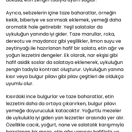
Ayrıca, sebzelerin içine taze baharatlar, örneğin
kekik, biberiye ve sarımsak eklemek, yemeği daha
aromatik hale getirebilir. Yeşil salatalar da
uykuluğun yanında iyi gider. Taze marullar, roka,
dereotu ve maydanoz gibi yeşillikler, limon suyu ve
zeytinyağı ile hazırlanan hafif bir salata, etin ağır ve
yoğun lezzetini dengeler. Ek olarak, nar ekşisi gibi
hafif asidik soslar da salataya eklenerek, uykuluğun
zengin tadıyla kontrast oluşturur. Uykuluğun yanına
kısır veya bulgur pilavı gibi pilav çeşitleri de oldukça
uyumlu olur.
Kısırdaki ince bulgurlar ve taze baharatlar, etin
lezzetini daha da ortaya çıkarırken, bulgur pilavı
yemeğe doyuruculuk katacaktır. Yoğurtlu mezeler
de uykulukla iyi giden yan lezzetler arasında yer alır.
Özellikle cacık, yoğurt, nane ve salatalık karışımıyla
hazırlanan bir meze, etin ağır yapısını hafifletir ve