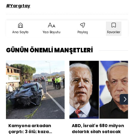
#Yargıtay
Ana Sayfa
Yazı Boyutu
Paylaş
Favoriler
GÜNÜN ÖNEMLİ MANŞETLERİ
Kamyona arkadan
ABD, İsrail'e 680 milyon
çarptı: 3 ölü; kaza
dolarlık silah satacak