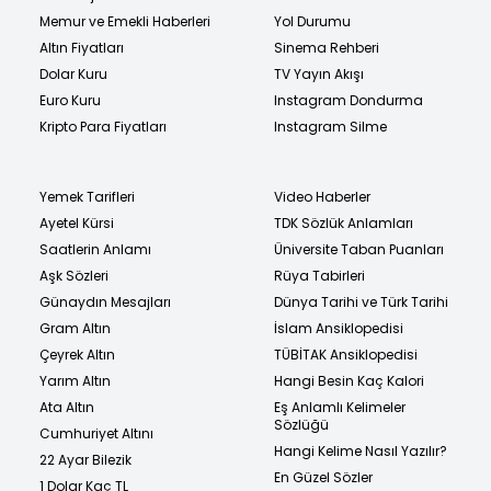
Memur ve Emekli Haberleri
Yol Durumu
Altın Fiyatları
Sinema Rehberi
Dolar Kuru
TV Yayın Akışı
Euro Kuru
Instagram Dondurma
Kripto Para Fiyatları
Instagram Silme
Yemek Tarifleri
Video Haberler
Ayetel Kürsi
TDK Sözlük Anlamları
Saatlerin Anlamı
Üniversite Taban Puanları
Aşk Sözleri
Rüya Tabirleri
Günaydın Mesajları
Dünya Tarihi ve Türk Tarihi
Gram Altın
İslam Ansiklopedisi
Çeyrek Altın
TÜBİTAK Ansiklopedisi
Yarım Altın
Hangi Besin Kaç Kalori
Ata Altın
Eş Anlamlı Kelimeler
Sözlüğü
Cumhuriyet Altını
Hangi Kelime Nasıl Yazılır?
22 Ayar Bilezik
En Güzel Sözler
1 Dolar Kaç TL