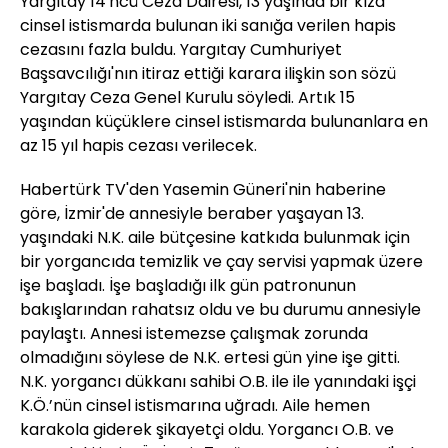
Yargıtay 14'ncü Ceza Dairesi, 13 yaşında bir kıza
cinsel istismarda bulunan iki sanığa verilen hapis
cezasını fazla buldu. Yargıtay Cumhuriyet
Başsavcılığı'nın itiraz ettiği karara ilişkin son sözü
Yargıtay Ceza Genel Kurulu söyledi. Artık 15
yaşından küçüklere cinsel istismarda bulunanlara en
az 15 yıl hapis cezası verilecek.
Habertürk TV'den Yasemin Güneri'nin haberine
göre, İzmir'de annesiyle beraber yaşayan 13.
yaşındaki N.K. aile bütçesine katkıda bulunmak için
bir yorgancıda temizlik ve çay servisi yapmak üzere
işe başladı. İşe başladığı ilk gün patronunun
bakışlarından rahatsız oldu ve bu durumu annesiyle
paylaştı. Annesi istemezse çalışmak zorunda
olmadığını söylese de N.K. ertesi gün yine işe gitti.
N.K. yorgancı dükkanı sahibi O.B. ile ile yanındaki işçi
K.Ö.’nün cinsel istismarına uğradı. Aile hemen
karakola giderek şikayetçi oldu. Yorgancı O.B. ve