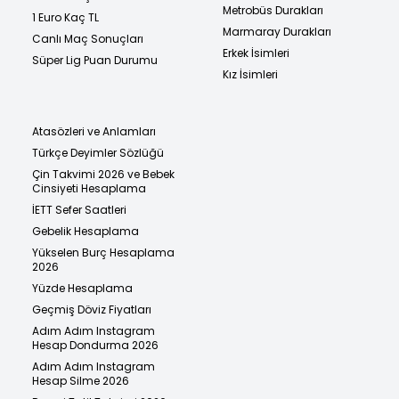
Metrobüs Durakları
1 Euro Kaç TL
Marmaray Durakları
Canlı Maç Sonuçları
Erkek İsimleri
Süper Lig Puan Durumu
Kız İsimleri
Atasözleri ve Anlamları
Türkçe Deyimler Sözlüğü
Çin Takvimi 2026 ve Bebek
Cinsiyeti Hesaplama
İETT Sefer Saatleri
Gebelik Hesaplama
Yükselen Burç Hesaplama
2026
Yüzde Hesaplama
Geçmiş Döviz Fiyatları
Adım Adım Instagram
Hesap Dondurma 2026
Adım Adım Instagram
Hesap Silme 2026