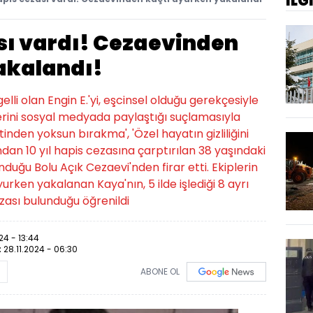
İLG
ası vardı! Cezaevinden
akalandı!
gelli olan Engin E.'yi, eşcinsel olduğu gerekçesiyle
erini sosyal medyada paylaştığı suçlamasıyla
etinden yoksun bırakma', 'Özel hayatın gizliliğini
ından 10 yıl hapis cezasına çarptırılan 38 yaşındaki
nduğu Bolu Açık Cezaevi'nden firar etti. Ekiplerin
urken yakalanan Kaya'nın, 5 ilde işlediği 8 ayrı
ezası bulunduğu öğrenildi
24 - 13:44
:
28.11.2024 - 06:30
ABONE OL