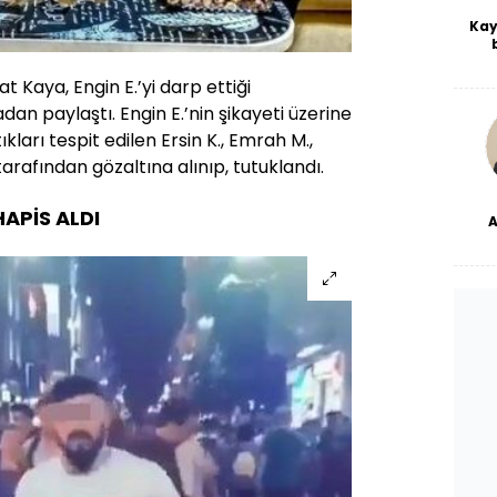
Kay
De
haf
 Kaya, Engin E.’yi darp ettiği
a
an paylaştı. Engin E.’nin şikayeti üzerine
bl
kları tespit edilen Ersin K., Emrah M.,
 tarafından gözaltına alınıp, tutuklandı.
HAPİS ALDI
dü