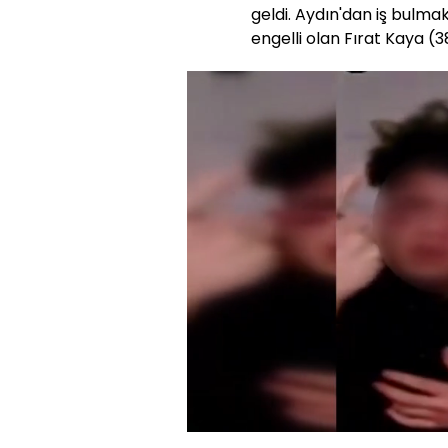
geldi. Aydın'dan iş bulmak 
engelli olan Fırat Kaya (
Yüklendi
:
51.65%
Sesi
Aç