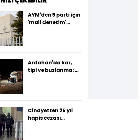
İNİZİ ÇEKEBİLİR
AYM'den 5 parti için
'mali denetim'
kararı
Ardahan'da kar,
tipi ve buzlanma: 4
TIR yolda kaldı
Cinayetten 25 yıl
hapis cezası
bulunan hükümlü
yakalandı