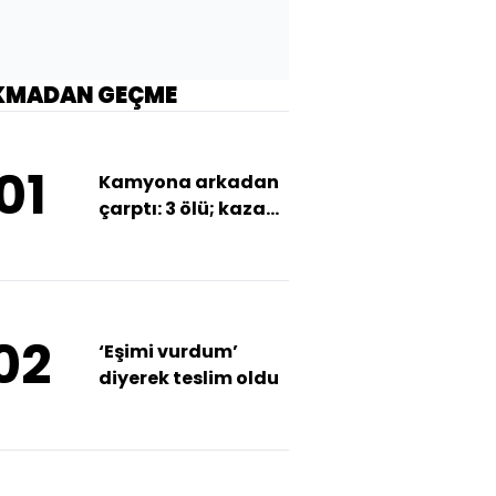
KMADAN GEÇME
01
Kamyona arkadan
çarptı: 3 ölü; kaza
kamerada
02
‘Eşimi vurdum’
diyerek teslim oldu