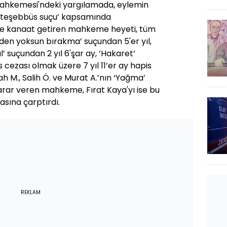
Mahkemesi'ndeki yargılamada, eylemin
 teşebbüs suçu’ kapsamında
e kanaat getiren mahkeme heyeti, tüm
inden yoksun bırakma’ suçundan 5'er yıl,
lal’ suçundan 2 yıl 6'şar ay, ‘Hakaret’
 cezası olmak üzere 7 yıl 11’er ay hapis
rah M., Salih Ö. ve Murat A.’nın ‘Yağma’
rar veren mahkeme, Fırat Kaya'yı ise bu
zasına çarptırdı.
REKLAM