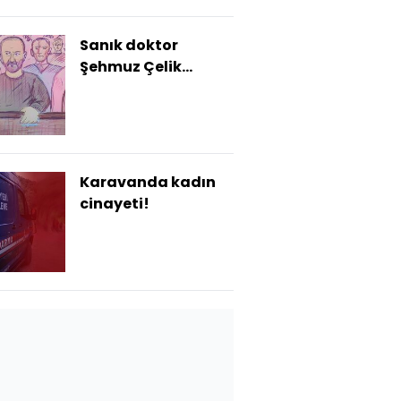
Sanık doktor
Şehmuz Çelik
açıkladı! İlaç
kesildiği için
Serdarova bebek
ölmüş!
Karavanda kadın
cinayeti!