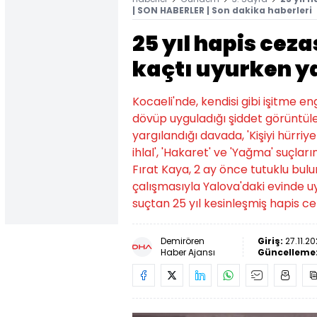
| SON HABERLER | Son dakika haberleri
25 yıl hapis cez
kaçtı uyurken y
Kocaeli'nde, kendisi gibi işitme en
dövüp uyguladığı şiddet görüntül
yargılandığı davada, 'Kişiyi hürriy
ihlal', 'Hakaret' ve 'Yağma' suçlar
Fırat Kaya, 2 ay önce tutuklu bulu
çalışmasıyla Yalova'daki evinde uy
suçtan 25 yıl kesinleşmiş hapis c
Demirören
Giriş:
27.11.20
Haber Ajansı
Güncelleme