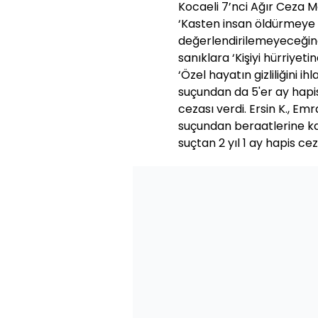
Kocaeli 7’nci Ağır Ceza 
‘Kasten insan öldürmeye
değerlendirilemeyeceğin
sanıklara ‘Kişiyi hürriyet
‘Özel hayatın gizliliğini ih
suçundan da 5'er ay hapis
cezası verdi. Ersin K., Em
suçundan beraatlerine ka
suçtan 2 yıl 1 ay hapis ce