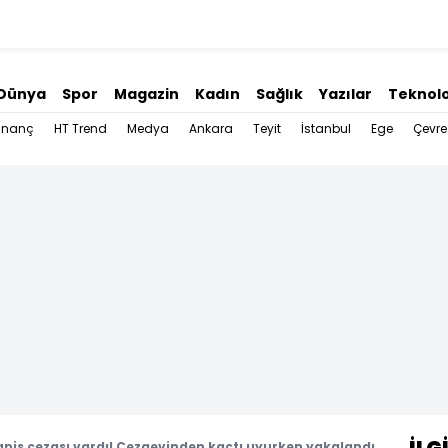
Dünya
Spor
Magazin
Kadın
Sağlık
Yazılar
Teknolo
İnanç
HT Trend
Medya
Ankara
Teyit
İstanbul
Ege
Çevre
hapis cezası vardı! Cezaevinden kaçtı uyurken yakalandı