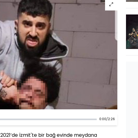
0:00
/
2:26
 2021’de İzmit'te bir bağ evinde meydana