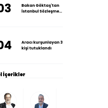
03
Bakan Göktaş'tan
İstanbul Sözleşmesi
açıklaması
04
Aracı kurşunlayan 3
kişi tutuklandı
l İçerikler