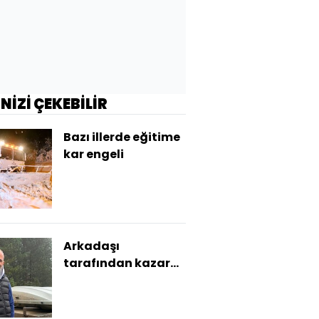
İNİZİ ÇEKEBİLİR
Bazı illerde eğitime
kar engeli
Arkadaşı
tarafından kazara
vurulmuştu!
Kurtarılamadı