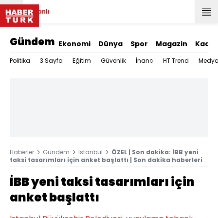
Canlı
Gündem
Ekonomi
Dünya
Spor
Magazin
Kadın
Politika
3.Sayfa
Eğitim
Güvenlik
İnanç
HT Trend
Medy
Haberler
Gündem
İstanbul
ÖZEL | Son dakika: İBB yeni
taksi tasarımları için anket başlattı | Son dakika haberleri
İBB yeni taksi tasarımları için
anket başlattı