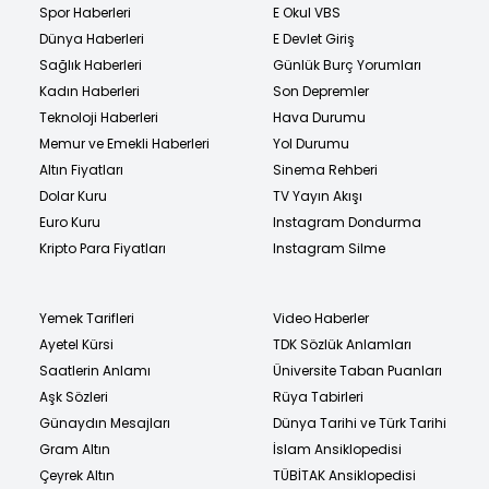
Spor Haberleri
E Okul VBS
Dünya Haberleri
E Devlet Giriş
Sağlık Haberleri
Günlük Burç Yorumları
Kadın Haberleri
Son Depremler
Teknoloji Haberleri
Hava Durumu
Memur ve Emekli Haberleri
Yol Durumu
Altın Fiyatları
Sinema Rehberi
Dolar Kuru
TV Yayın Akışı
Euro Kuru
Instagram Dondurma
Kripto Para Fiyatları
Instagram Silme
Yemek Tarifleri
Video Haberler
Ayetel Kürsi
TDK Sözlük Anlamları
Saatlerin Anlamı
Üniversite Taban Puanları
Aşk Sözleri
Rüya Tabirleri
Günaydın Mesajları
Dünya Tarihi ve Türk Tarihi
Gram Altın
İslam Ansiklopedisi
Çeyrek Altın
TÜBİTAK Ansiklopedisi