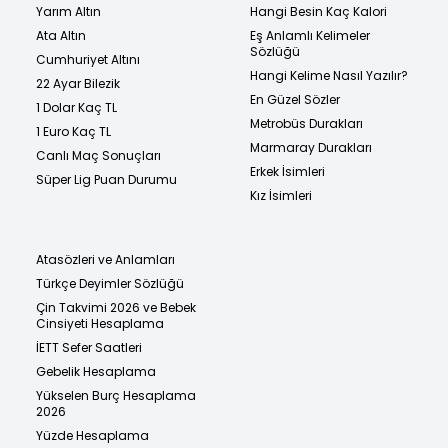
Yarım Altın
Hangi Besin Kaç Kalori
Ata Altın
Eş Anlamlı Kelimeler
Sözlüğü
Cumhuriyet Altını
Hangi Kelime Nasıl Yazılır?
22 Ayar Bilezik
En Güzel Sözler
1 Dolar Kaç TL
Metrobüs Durakları
1 Euro Kaç TL
Marmaray Durakları
Canlı Maç Sonuçları
Erkek İsimleri
Süper Lig Puan Durumu
Kız İsimleri
Atasözleri ve Anlamları
Türkçe Deyimler Sözlüğü
Çin Takvimi 2026 ve Bebek
Cinsiyeti Hesaplama
İETT Sefer Saatleri
Gebelik Hesaplama
Yükselen Burç Hesaplama
2026
Yüzde Hesaplama