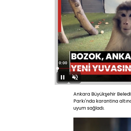
Süre
0:00
Yüklendi
:
0.05%
Duraklat
Sesi
Aç
Ankara Büyükşehir Beledi
Parkı'nda karantina altı
uyum sağladı.