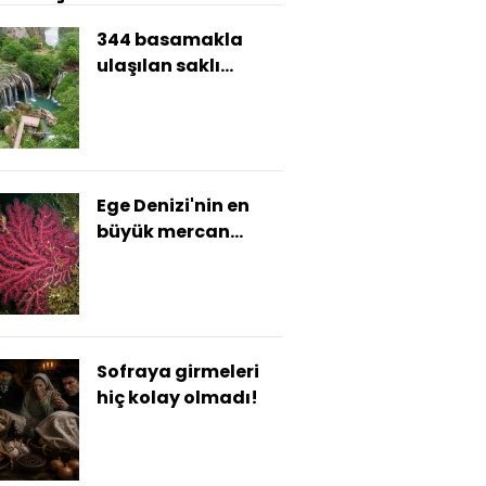
344 basamakla
ulaşılan saklı
cennet
Ege Denizi'nin en
büyük mercan
ormanı keşfedildi
Sofraya girmeleri
hiç kolay olmadı!