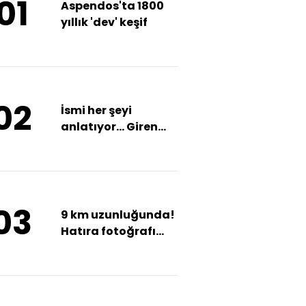
01
Aspendos'ta 1800
yıllık 'dev' keşif
02
İsmi her şeyi
anlatıyor... Giren
adeta donuyor!
03
9 km uzunluğunda!
Hatıra fotoğrafı
için duruyorlar