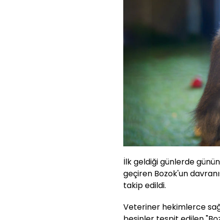
İlk geldiği günlerde günü
geçiren Bozok'un davranış
takip edildi.
Veteriner hekimlerce sağl
besinler tespit edilen "Boz