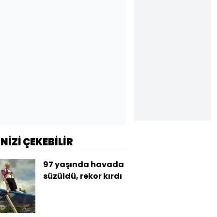
İNİZİ ÇEKEBİLİR
97 yaşında havada
süzüldü, rekor kırdı