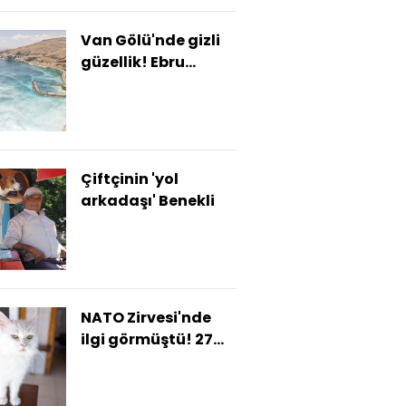
Van Gölü'nde gizli
güzellik! Ebru
desenini andırdı
Çiftçinin 'yol
arkadaşı' Benekli
NATO Zirvesi'nde
ilgi görmüştü! 27
ülkeden canlı
izleniyor