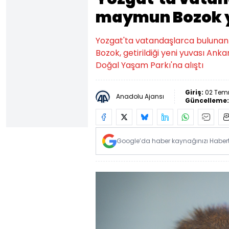
maymun Bozok ye
Yozgat'ta vatandaşlarca buluna
Bozok, getirildiği yeni yuvası Ank
Doğal Yaşam Parkı'na alıştı
Giriş:
02 Tem
Anadolu Ajansı
Güncelleme
Google’da haber kaynağınızı Habertü