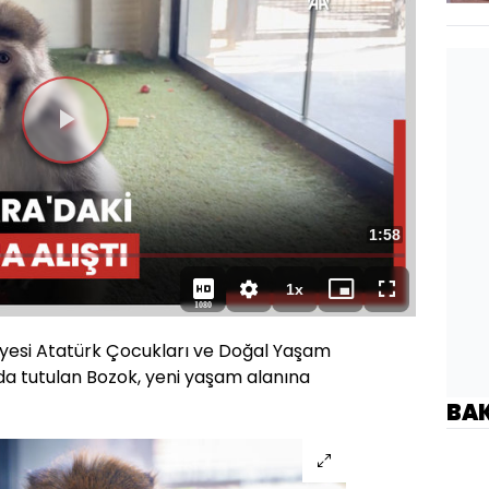
Toplam
1:58
Süre
1x
Oynatma
Mini
Tam
1080
Hızı
oynatıcı
Ekran
yesi Atatürk Çocukları ve Doğal Yaşam
nda tutulan Bozok, yeni yaşam alanına
BA