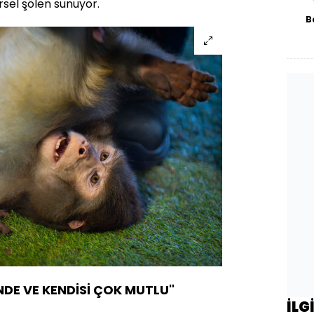
rsel şölen sunuyor.
B
fab
NDE VE KENDİSİ ÇOK MUTLU"
İLG