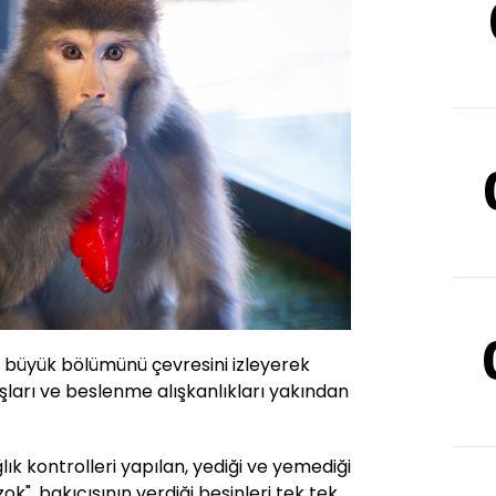
n büyük bölümünü çevresini izleyerek
ları ve beslenme alışkanlıkları yakından
ık kontrolleri yapılan, yediği ve yemediği
ok", bakıcısının verdiği besinleri tek tek