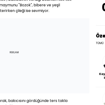
 maymunu "Bozok", bibere ve yeşil
terirken çileği ise sevmiyor.
Öze
TÜMÜ
REKLAM
Kay
De
haf
a
bl
arak, bakıcısını gördüğünde ters takla