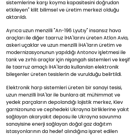
sistemlerine karşı koyma kapasitesini doğrudan
etkileyen" kilit bilimsel ve üretim merkezi olduğu
aktarıldı.
Ayrıca uzun menzilli "An-196 Lyutıy" insansız hava
araçları ile diğer taarruz İHA'larını üreten Atlon Avia,
askeri uçaklar ve uzun menzilli İHA'ların üretim ve
modernizasyonunun yapıldığı Antonov işletmesi ile
tank ve zırhlı araçlar için nişangah sistemleri ve keşif
ile taarruz amaçlı İHA'larda kullanılan elektronik
bileşenler üreten tesislerin de vurulduğu belirtildi.
Elektronik harp sistemleri üreten bir sanayi tesisi,
uzun menzilli İHA'lar ile bunlara ait mühimmat ve
yedek parçaların depolandığı lojistik merkez, Kiev
garnizonuna ve cephedeki Ukrayna birliklerine yakıt
sağlayan akaryakıt deposu ile Ukrayna savunma
sanayisine enerji sağlayan doğal gaz dağıtım
istasyonlarının da hedef alındığına işaret edilen