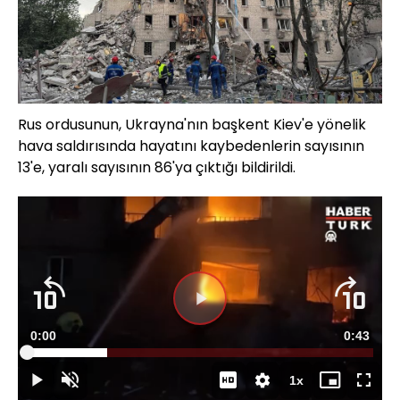
Rus ordusunun, Ukrayna'nın başkent Kiev'e yönelik
hava saldırısında hayatını kaybedenlerin sayısının
13'e, yaralı sayısının 86'ya çıktığı bildirildi.
Süre
0:00
Toplam
0:43
Yüklendi
:
23.11%
Süre
1x
Duraklat
Sesi
Oynatma
Mini
Tam
Aç
Hızı
oynatıcı
Ekran