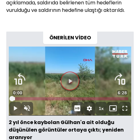
açıklamada, saldırıda belirlenen tüm hedeflerin
vurulduğu ve saldırının hedefine ulaştığı aktarıldı.
ÖNERİLEN VİDEO
Süre
0:00
Toplam
6:28
Yüklendi
:
2.57%
Süre
1x
Duraklat
Sesi
Oynatma
Mini
Tam
Aç
Hızı
oynatıcı
Ekran
2 yıl önce kaybolan Gülhan'a ait olduğu
düşünülen görüntüler ortaya çıktı; yeniden
aranıyor