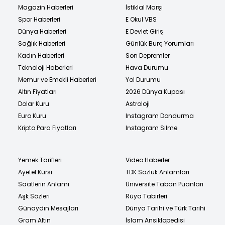
Magazin Haberleri
İstiklal Marşı
Spor Haberleri
E Okul VBS
Dünya Haberleri
E Devlet Giriş
Sağlık Haberleri
Günlük Burç Yorumları
Kadın Haberleri
Son Depremler
Teknoloji Haberleri
Hava Durumu
Memur ve Emekli Haberleri
Yol Durumu
Altın Fiyatları
2026 Dünya Kupası
Dolar Kuru
Astroloji
Euro Kuru
Instagram Dondurma
Kripto Para Fiyatları
Instagram Silme
Yemek Tarifleri
Video Haberler
Ayetel Kürsi
TDK Sözlük Anlamları
Saatlerin Anlamı
Üniversite Taban Puanları
Aşk Sözleri
Rüya Tabirleri
Günaydın Mesajları
Dünya Tarihi ve Türk Tarihi
Gram Altın
İslam Ansiklopedisi