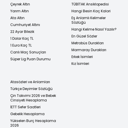
Çeyrek Altın
TÜBİTAK Ansiklopedisi
Yarım Altın
Hangi Besin Kaç Kalori
Ata Altın
Eş Anlamlı Kelimeler
Sözlüğü
Cumhuriyet Altını
Hangi Kelime Nasıl Yazılır?
22 Ayar Bilezik
En Güzel Sözler
1 Dolar Kaç TL
Metrobüs Durakları
1 Euro Kaç TL
Marmaray Durakları
Canlı Maç Sonuçları
Erkek İsimleri
Süper Lig Puan Durumu
Kız İsimleri
Atasözleri ve Anlamları
Türkçe Deyimler Sözlüğü
Çin Takvimi 2026 ve Bebek
Cinsiyeti Hesaplama
İETT Sefer Saatleri
Gebelik Hesaplama
Yükselen Burç Hesaplama
2026