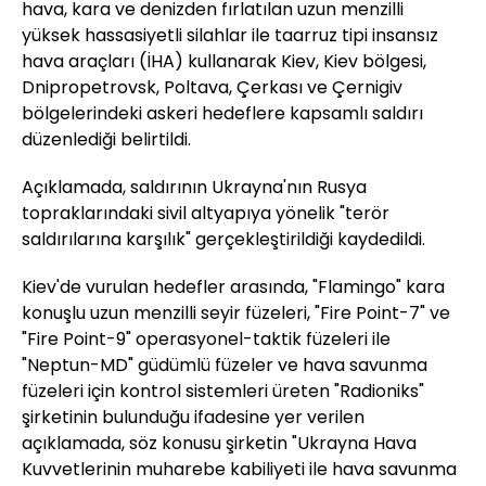
hava, kara ve denizden fırlatılan uzun menzilli
yüksek hassasiyetli silahlar ile taarruz tipi insansız
hava araçları (İHA) kullanarak Kiev, Kiev bölgesi,
Dnipropetrovsk, Poltava, Çerkası ve Çernigiv
bölgelerindeki askeri hedeflere kapsamlı saldırı
düzenlediği belirtildi.
Açıklamada, saldırının Ukrayna'nın Rusya
topraklarındaki sivil altyapıya yönelik "terör
saldırılarına karşılık" gerçekleştirildiği kaydedildi.
Kiev'de vurulan hedefler arasında, "Flamingo" kara
konuşlu uzun menzilli seyir füzeleri, "Fire Point-7" ve
"Fire Point-9" operasyonel-taktik füzeleri ile
"Neptun-MD" güdümlü füzeler ve hava savunma
füzeleri için kontrol sistemleri üreten "Radioniks"
şirketinin bulunduğu ifadesine yer verilen
açıklamada, söz konusu şirketin "Ukrayna Hava
Kuvvetlerinin muharebe kabiliyeti ile hava savunma