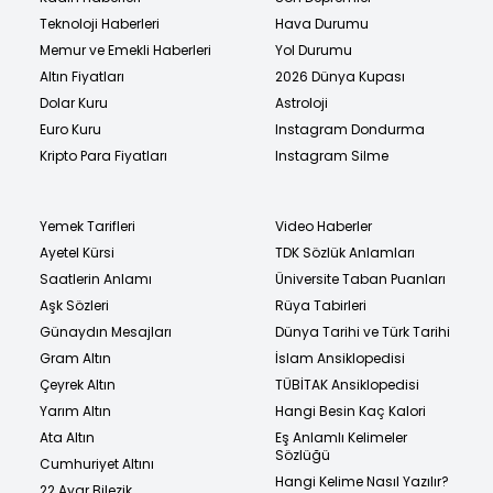
Teknoloji Haberleri
Hava Durumu
Memur ve Emekli Haberleri
Yol Durumu
Altın Fiyatları
2026 Dünya Kupası
Dolar Kuru
Astroloji
Euro Kuru
Instagram Dondurma
Kripto Para Fiyatları
Instagram Silme
Yemek Tarifleri
Video Haberler
Ayetel Kürsi
TDK Sözlük Anlamları
Saatlerin Anlamı
Üniversite Taban Puanları
Aşk Sözleri
Rüya Tabirleri
Günaydın Mesajları
Dünya Tarihi ve Türk Tarihi
Gram Altın
İslam Ansiklopedisi
Çeyrek Altın
TÜBİTAK Ansiklopedisi
Yarım Altın
Hangi Besin Kaç Kalori
Ata Altın
Eş Anlamlı Kelimeler
Sözlüğü
Cumhuriyet Altını
Hangi Kelime Nasıl Yazılır?
22 Ayar Bilezik