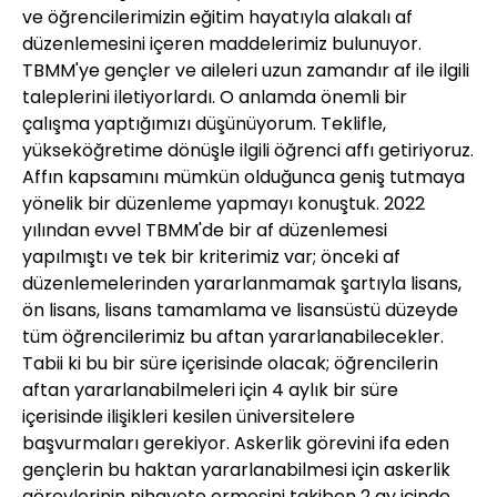
ve öğrencilerimizin eğitim hayatıyla alakalı af
düzenlemesini içeren maddelerimiz bulunuyor.
TBMM'ye gençler ve aileleri uzun zamandır af ile ilgili
taleplerini iletiyorlardı. O anlamda önemli bir
çalışma yaptığımızı düşünüyorum. Teklifle,
yükseköğretime dönüşle ilgili öğrenci affı getiriyoruz.
Affın kapsamını mümkün olduğunca geniş tutmaya
yönelik bir düzenleme yapmayı konuştuk. 2022
yılından evvel TBMM'de bir af düzenlemesi
yapılmıştı ve tek bir kriterimiz var; önceki af
düzenlemelerinden yararlanmamak şartıyla lisans,
ön lisans, lisans tamamlama ve lisansüstü düzeyde
tüm öğrencilerimiz bu aftan yararlanabilecekler.
Tabii ki bu bir süre içerisinde olacak; öğrencilerin
aftan yararlanabilmeleri için 4 aylık bir süre
içerisinde ilişikleri kesilen üniversitelere
başvurmaları gerekiyor. Askerlik görevini ifa eden
gençlerin bu haktan yararlanabilmesi için askerlik
görevlerinin nihayete ermesini takiben 2 ay içinde