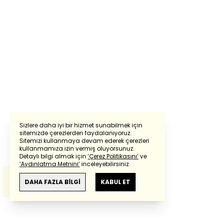
Sizlere daha iyi bir hizmet sunabilmek için
sitemizde çerezlerden faydalanıyoruz.
Sitemizi kullanmaya devam ederek çerezleri
Powered by
Translate
kullanmamıza izin vermiş oluyorsunuz.
Detaylı bilgi almak için
‘Çerez Politikasını’
ve
‘Aydınlatma Metnini’
inceleyebilirsiniz.
Bu çeviride
Google Translete
kullanılmıştır.
Anlam ve çeviri hatalarından
haberturk.com
DAHA FAZLA BİLGİ
KABUL ET
sorumlu değildir.