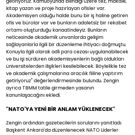
getiriyoruz. Kamuoyunda bilindiği üzere tez, makale,
kitap yazan ve proje hazırlayan ofisler var.
Akademisyen olduğu halde bunu bir iş haline getiren
ofis ve bürolar var ve bunların adaletsiz bir rekabet
ortamı oluşturduğu kanaatindeyiz. Bunların
neticesinde akademik unvanlarda gelişim
sağlayanlarla ilgili bir düzenleme ihtiyacı doğmuştu.
Konuyla ilgili olarak adli para cezası uygulanabilecek
ve bu işi sürdüren akademisyenlerin bağlı oldukları
üniversitelerden ilişikleri kesilebilecek. Böylelikle tez
ve akademik çalışmalarına aracılık fiiline yaptırım
getiriyoruz" değerlendirmesinde bulundu. Zengin
ayrıca TBMM tatile girmeden yasanın
kanunlaşacağını ekledi.
"NATO'YA YENİ BİR ANLAM YÜKLENECEK"
Zengin ardından gazetecilerin sorularını yanıtladı.
Başkent Ankara'da düzenlenecek NATO Liderler