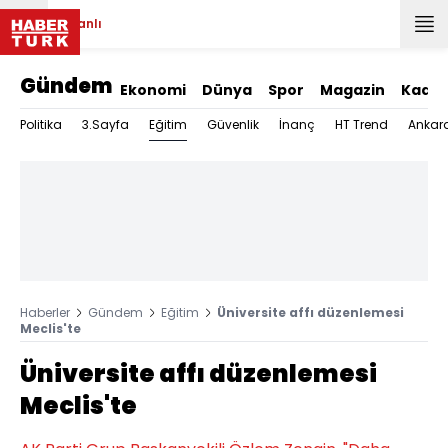
Canlı
Gündem
Ekonomi
Dünya
Spor
Magazin
Kadın
Eğitim
Politika
3.Sayfa
Güvenlik
İnanç
HT Trend
Ankar
Haberler
Gündem
Eğitim
Üniversite affı düzenlemesi
Meclis'te
Üniversite affı düzenlemesi
Meclis'te