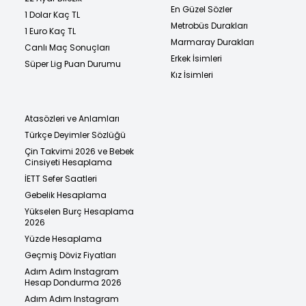
En Güzel Sözler
1 Dolar Kaç TL
Metrobüs Durakları
1 Euro Kaç TL
Marmaray Durakları
Canlı Maç Sonuçları
Erkek İsimleri
Süper Lig Puan Durumu
Kız İsimleri
Atasözleri ve Anlamları
Türkçe Deyimler Sözlüğü
Çin Takvimi 2026 ve Bebek
Cinsiyeti Hesaplama
İETT Sefer Saatleri
Gebelik Hesaplama
Yükselen Burç Hesaplama
2026
Yüzde Hesaplama
Geçmiş Döviz Fiyatları
Adım Adım Instagram
Hesap Dondurma 2026
Adım Adım Instagram