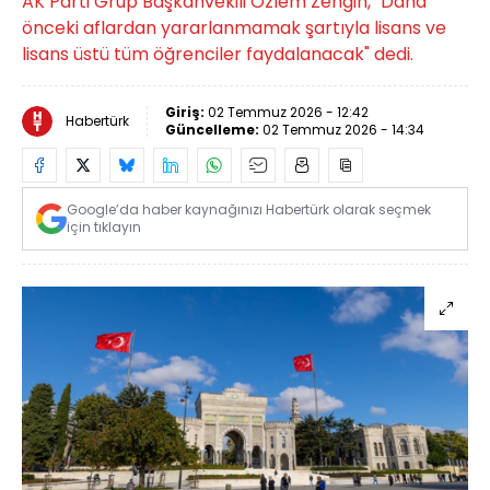
AK Parti Grup Başkanvekili Özlem Zengin, "Daha
önceki aflardan yararlanmamak şartıyla lisans ve
lisans üstü tüm öğrenciler faydalanacak" dedi.
Giriş:
02 Temmuz 2026 - 12:42
Habertürk
Güncelleme:
02 Temmuz 2026 - 14:34
Google’da haber kaynağınızı Habertürk olarak seçmek
için tıklayın