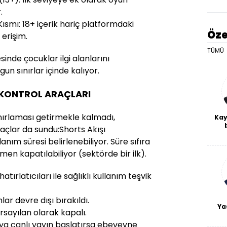
.
ısmı: 18+ içerik hariç platformdaki
Öze
erişim.
TÜMÜ
nde çocuklar ilgi alanlarını
n sınırlar içinde kalıyor.
 KONTROL ARAÇLARI
nırlaması getirmekle kalmadı,
Kay
çlar da sundu:Shorts Akışı
De
anım süresi belirlenebiliyor. Süre sıfıra
haf
a
n kapatılabiliyor (sektörde bir ilk).
bl
tırlatıcıları ile sağlıklı kullanım teşvik
mlar devre dışı bırakıldı.
Ya
ayılan olarak kapalı.
ya canlı yayın başlatırsa ebeveyne