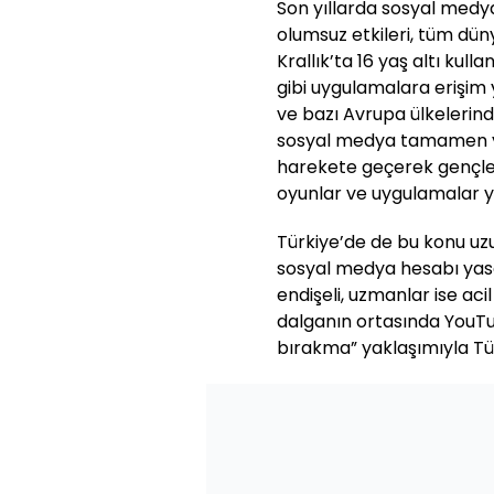
Son yıllarda sosyal medy
olumsuz etkileri, tüm düny
Krallık’ta 16 yaş altı kul
gibi uygulamalara erişim 
ve bazı Avrupa ülkelerinde
sosyal medya tamamen ya
harekete geçerek gençler
oyunlar ve uygulamalar ya
Türkiye’de de bu konu uzu
sosyal medya hesabı yasağı
endişeli, uzmanlar ise aci
dalganın ortasında YouT
bırakma” yaklaşımıyla Tür