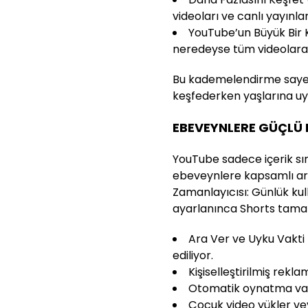
videoları ve canlı yayınlar
YouTube’un Büyük Bir K
neredeyse tüm videolara 
Bu kademelendirme sayesi
keşfederken yaşlarına uygu
EBEVEYNLERE GÜÇLÜ
YouTube sadece içerik sı
ebeveynlere kapsamlı ara
Zamanlayıcısı: Günlük kull
ayarlanınca Shorts tamame
Ara Ver ve Uyku Vakti ha
ediliyor.
Kişiselleştirilmiş rekla
Otomatik oynatma vars
Çocuk video yükler ve