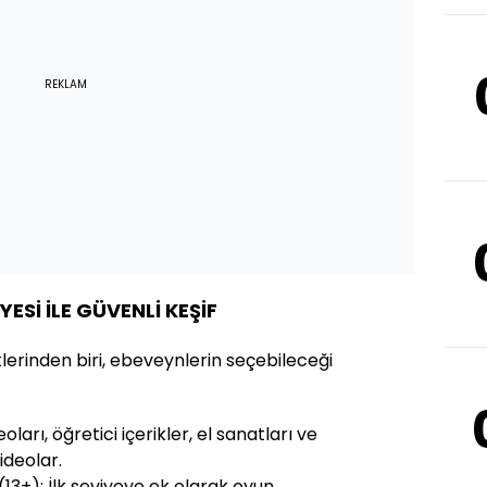
REKLAM
YESİ İLE GÜVENLİ KEŞİF
klerinden biri, ebeveynlerin seçebileceği
oları, öğretici içerikler, el sanatları ve
ideolar.
(13+): İlk seviyeye ek olarak oyun