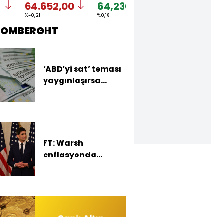
64.652,00
64,2307
1,1532
8
%-0,21
%0,18
%-0,18
%
OOMBERGHT
‘ABD’yi sat’ teması
yaygınlaşırsa
euroda değerlenme
bekleniyor
FT: Warsh
enflasyonda
yükseliş sürerse faiz
artırımına hazır