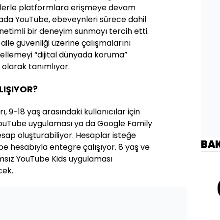
mlerle platformlara erişmeye devam
oktada YouTube, ebeveynleri sürece dahil
etimli bir deneyim sunmayı tercih etti.
r aile güvenliği üzerine çalışmalarını
llemeyi “dijital dünyada koruma”
ı olarak tanımlıyor.
LIŞIYOR?
 9-18 yaş arasındaki kullanıcılar için
YouTube uygulaması ya da Google Family
sap oluşturabiliyor. Hesaplar isteğe
BA
e hesabıyla entegre çalışıyor. 8 yaş ve
ğımsız YouTube Kids uygulaması
cek.