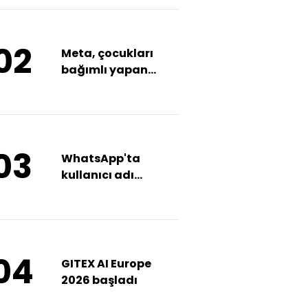
02
Meta, çocukları
bağımlı yapan
tasarımları
gizlemekle
suçlanıyor
03
WhatsApp'ta
kullanıcı adı
dönemi
04
GITEX AI Europe
2026 başladı