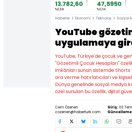
13.782,60
47,5950
%0,58
%0,04
Haberler
Ekonomi
Teknoloji
Sosyal 
YouTube gözetim
uygulamaya gir
YouTube, Türkiye'de çocuk ve gen
"Gözetimli Çocuk Hesapları" özell
imkânları sunan sistemde Shorts kul
ara verme hatırlatıcıları ve kişisel
Dünya genelinde sosyal medya kıs
özel sunulan bu özellik, dijital güv
Cem Özenen
Giriş:
02 Tem
cozenen@haberturk.com
Güncelleme