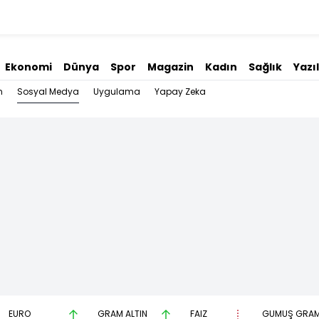
Ekonomi
Dünya
Spor
Magazin
Kadın
Sağlık
Yazı
Sosyal Medya
n
Uygulama
Yapay Zeka
EURO
GRAM ALTIN
FAİZ
GÜMÜŞ GRA