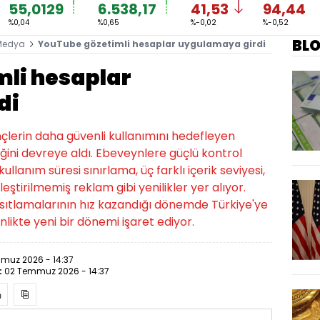
55,0129
6.538,17
41,53
94,44
%0,04
%0,65
%-0,02
%-0,52
BL
Medya
YouTube gözetimli hesaplar uygulamaya girdi
li hesaplar
di
çlerin daha güvenli kullanımını hedefleyen
iğini devreye aldı. Ebeveynlere güçlü kontrol
lanım süresi sınırlama, üç farklı içerik seviyesi,
leştirilmemiş reklam gibi yenilikler yer alıyor.
ıtlamalarının hız kazandığı dönemde Türkiye'ye
enlikte yeni bir dönemi işaret ediyor.
muz 2026 - 14:37
:
02 Temmuz 2026 - 14:37