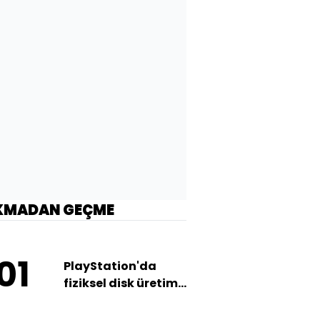
KMADAN GEÇME
01
PlayStation'da
fiziksel disk üretimi
sonlanıyor!