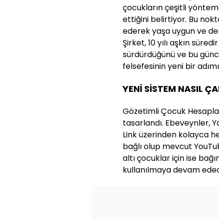
çocukların çeşitli yönte
ettiğini belirtiyor. Bu n
ederek yaşa uygun ve den
Şirket, 10 yılı aşkın süredi
sürdürdüğünü ve bu günce
felsefesinin yeni bir adım
YENİ SİSTEM NASIL ÇA
Gözetimli Çocuk Hesapları,
tasarlandı. Ebeveynler, 
Link üzerinden kolayca he
bağlı olup mevcut YouTub
altı çocuklar için ise ba
kullanılmaya devam ede