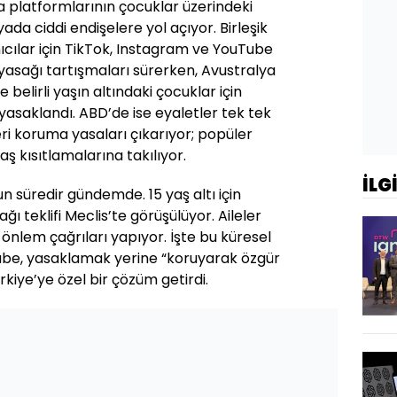
a platformlarının çocuklar üzerindeki
ada ciddi endişelere yol açıyor. Birleşik
lanıcılar için TikTok, Instagram ve YouTube
yasağı tartışmaları sürerken, Avustralya
 belirli yaşın altındaki çocuklar için
saklandı. ABD’de ise eyaletler tek tek
i koruma yasaları çıkarıyor; popüler
ş kısıtlamalarına takılıyor.
İLG
n süredir gündemde. 15 yaş altı için
 teklifi Meclis’te görüşülüyor. Aileler
l önlem çağrıları yapıyor. İşte bu küresel
ube, yasaklamak yerine “koruyarak özgür
kiye’ye özel bir çözüm getirdi.