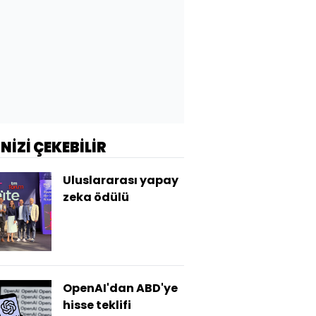
İNİZİ ÇEKEBİLİR
Uluslararası yapay
zeka ödülü
OpenAI'dan ABD'ye
hisse teklifi