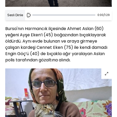
Sesli Dinle
0:00
/
1:29
Bursa'nın Harmancık ilçesinde Ahmet Aslan (60)
yeğeni Ayşe Eken’i (45) boğazından bıçaklayarak
öldürdü. Aynı evde bulunan ve araya girmeye
çalışan kardeşi Cennet Eken (75) ile kendi damadı
Engin Göç’ü (40) de bıçakla ağır yaralayan Aslan
polis tarafından gözaltına alındı.