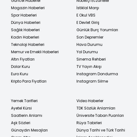
Güncel Haberler
Nöbetçi Eczaneler
Magazin Haberleri
İstiklal Marşı
Spor Haberleri
E Okul VBS
Dünya Haberleri
E Devlet Giriş
Sağlık Haberleri
Günlük Burç Yorumları
Kadın Haberleri
Son Depremler
Teknoloji Haberleri
Hava Durumu
Memur ve Emekli Haberleri
Yol Durumu
Altın Fiyatları
Sinema Rehberi
Dolar Kuru
TV Yayın Akışı
Euro Kuru
Instagram Dondurma
Kripto Para Fiyatları
Instagram Silme
Yemek Tarifleri
Video Haberler
Ayetel Kürsi
TDK Sözlük Anlamları
Saatlerin Anlamı
Üniversite Taban Puanları
Aşk Sözleri
Rüya Tabirleri
Günaydın Mesajları
Dünya Tarihi ve Türk Tarihi