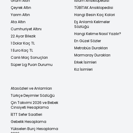
Gram Altın
İslam Ansiklopedisi
Çeyrek Altın
TÜBİTAK Ansiklopedisi
Yarım Altın
Hangi Besin Kaç Kalori
Ata Altın
Eş Anlamlı Kelimeler
Sözlüğü
Cumhuriyet Altını
Hangi Kelime Nasıl Yazılır?
22 Ayar Bilezik
En Güzel Sözler
1 Dolar Kaç TL
Metrobüs Durakları
1 Euro Kaç TL
Marmaray Durakları
Canlı Maç Sonuçları
Erkek İsimleri
Süper Lig Puan Durumu
Kız İsimleri
Atasözleri ve Anlamları
Türkçe Deyimler Sözlüğü
Çin Takvimi 2026 ve Bebek
Cinsiyeti Hesaplama
İETT Sefer Saatleri
Gebelik Hesaplama
Yükselen Burç Hesaplama