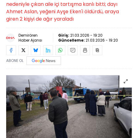
nedeniyle çıkan aile içi tartışma kanlı bitti; dayı
Ahmet Aslan, yeğeni Ayşe Eken'i öldürdü, araya
giren 2 kişiyi de ağır yaraladı
Demirören
Giriş:
21.03.2026 - 19:20
Haber Ajansı
Güncelleme:
21.03.2026 - 19:20
ABONE OL