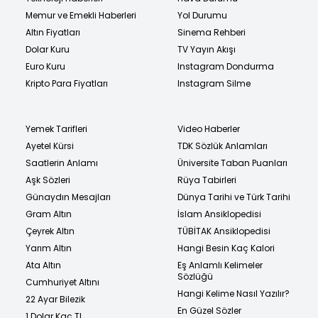
Memur ve Emekli Haberleri
Yol Durumu
Altın Fiyatları
Sinema Rehberi
Dolar Kuru
TV Yayın Akışı
Euro Kuru
Instagram Dondurma
Kripto Para Fiyatları
Instagram Silme
Yemek Tarifleri
Video Haberler
Ayetel Kürsi
TDK Sözlük Anlamları
Saatlerin Anlamı
Üniversite Taban Puanları
Aşk Sözleri
Rüya Tabirleri
Günaydın Mesajları
Dünya Tarihi ve Türk Tarihi
Gram Altın
İslam Ansiklopedisi
Çeyrek Altın
TÜBİTAK Ansiklopedisi
Yarım Altın
Hangi Besin Kaç Kalori
Ata Altın
Eş Anlamlı Kelimeler
Sözlüğü
Cumhuriyet Altını
Hangi Kelime Nasıl Yazılır?
22 Ayar Bilezik
En Güzel Sözler
1 Dolar Kaç TL