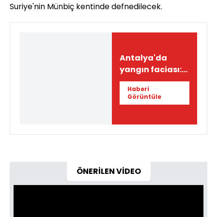
Suriye'nin Münbiç kentinde defnedilecek.
Antalya'da
yangın faciası:
5'i çocuk, 6 ölü
Haberi
Görüntüle
ÖNERİLEN VİDEO