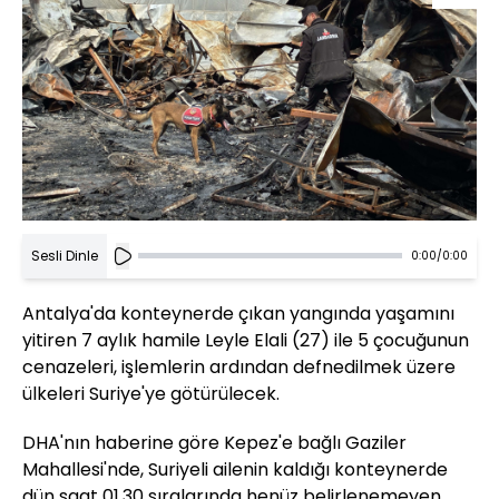
Sesli Dinle
0:00
/
0:00
Antalya'da konteynerde çıkan yangında yaşamını
yitiren 7 aylık hamile Leyle Elali (27) ile 5 çocuğunun
cenazeleri, işlemlerin ardından defnedilmek üzere
ülkeleri Suriye'ye götürülecek.
DHA'nın haberine göre Kepez'e bağlı Gaziler
Mahallesi'nde, Suriyeli ailenin kaldığı konteynerde
dün saat 01.30 sıralarında henüz belirlenemeyen