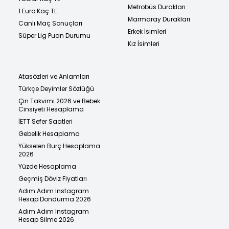
Metrobüs Durakları
1 Euro Kaç TL
Marmaray Durakları
Canlı Maç Sonuçları
Erkek İsimleri
Süper Lig Puan Durumu
Kız İsimleri
Atasözleri ve Anlamları
Türkçe Deyimler Sözlüğü
Çin Takvimi 2026 ve Bebek
Cinsiyeti Hesaplama
İETT Sefer Saatleri
Gebelik Hesaplama
Yükselen Burç Hesaplama
2026
Yüzde Hesaplama
Geçmiş Döviz Fiyatları
Adım Adım Instagram
Hesap Dondurma 2026
Adım Adım Instagram
Hesap Silme 2026