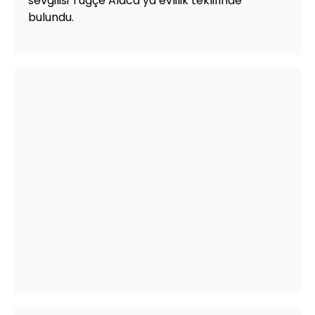
sevgilisi Tuğçe Alaca’ya evlilik teklifinde
bulundu.