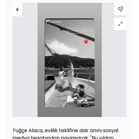
4
Tuğçe Alaca, evlilik teklifine dair anını sosyal
medya hesabından paylaşarak; "Bu yıldan