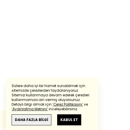
Sizlere daha iyi bir hizmet sunabilmek için
sitemizde çerezlerden faydalanıyoruz.
Sitemizi kullanmaya devam ederek çerezleri
Powered by
Translate
kullanmamıza izin vermiş oluyorsunuz.
Detaylı bilgi almak için
‘Çerez Politikasını’
ve
‘Aydınlatma Metnini’
inceleyebilirsiniz.
Bu çeviride
Google Translete
kullanılmıştır.
Anlam ve çeviri hatalarından
haberturk.com
DAHA FAZLA BİLGİ
KABUL ET
sorumlu değildir.