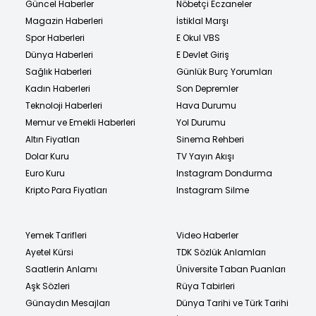
Güncel Haberler
Nöbetçi Eczaneler
Magazin Haberleri
İstiklal Marşı
Spor Haberleri
E Okul VBS
Dünya Haberleri
E Devlet Giriş
Sağlık Haberleri
Günlük Burç Yorumları
Kadın Haberleri
Son Depremler
Teknoloji Haberleri
Hava Durumu
Memur ve Emekli Haberleri
Yol Durumu
Altın Fiyatları
Sinema Rehberi
Dolar Kuru
TV Yayın Akışı
Euro Kuru
Instagram Dondurma
Kripto Para Fiyatları
Instagram Silme
Yemek Tarifleri
Video Haberler
Ayetel Kürsi
TDK Sözlük Anlamları
Saatlerin Anlamı
Üniversite Taban Puanları
Aşk Sözleri
Rüya Tabirleri
Günaydın Mesajları
Dünya Tarihi ve Türk Tarihi