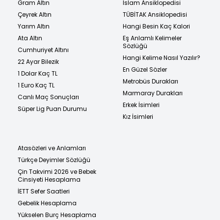
Gram Altın
İslam Ansiklopedisi
Çeyrek Altın
TÜBİTAK Ansiklopedisi
Yarım Altın
Hangi Besin Kaç Kalori
Ata Altın
Eş Anlamlı Kelimeler
Sözlüğü
Cumhuriyet Altını
Hangi Kelime Nasıl Yazılır?
22 Ayar Bilezik
En Güzel Sözler
1 Dolar Kaç TL
Metrobüs Durakları
1 Euro Kaç TL
Marmaray Durakları
Canlı Maç Sonuçları
Erkek İsimleri
Süper Lig Puan Durumu
Kız İsimleri
Atasözleri ve Anlamları
Türkçe Deyimler Sözlüğü
Çin Takvimi 2026 ve Bebek
Cinsiyeti Hesaplama
İETT Sefer Saatleri
Gebelik Hesaplama
Yükselen Burç Hesaplama