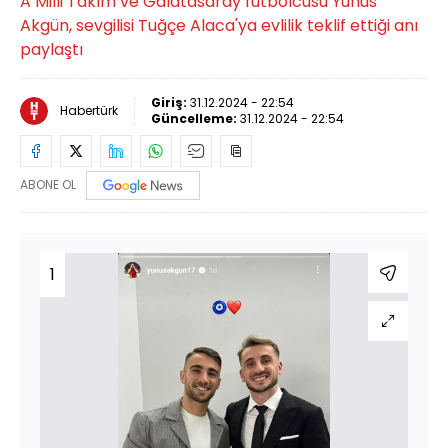
A Milli Takım ve Galatasaray futbolcusu Yunus
Akgün, sevgilisi Tuğçe Alaca'ya evlilik teklif ettiği anı
paylaştı
Giriş:
31.12.2024 - 22:54
Habertürk
Güncelleme:
31.12.2024 - 22:54
ABONE OL
1