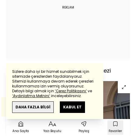
REKLAM
Schneidertempel Sanat Merkezi
Sizlere daha iyi bir hizmet sunabilmek için
sitemizde çerezlerden faydalanıyoruz.
Sitemizi kullanmaya devam ederek çerezleri
Powered by
Translate
kullanmamıza izin vermiş oluyorsunuz.
Detaylı bilgi almak için
‘Çerez Politikasını’
ve
‘Aydınlatma Metnini’
inceleyebilirsiniz.
Bu çeviride
Google Translete
kullanılmıştır.
Anlam ve çeviri hatalarından
haberturk.com
DAHA FAZLA BİLGİ
KABUL ET
sorumlu değildir.
Ana Sayfa
Yazı Boyutu
Paylaş
Favoriler