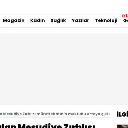
Magazin
Kadın
Sağlık
Yazılar
Teknoloji
G
İLG
lan Mesudiye Zırhlısı mürettebatının mektubu ortaya çıktı
rılan Mesudiye Zırhlısı