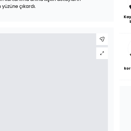
 yüzüne çıkardı.
Kay
De
haf
a
bl
kor