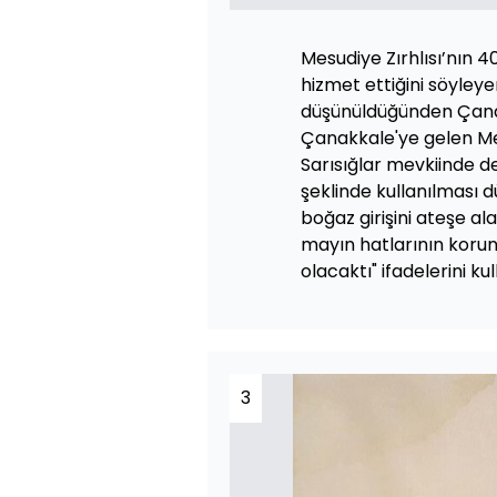
Mesudiye Zırhlısı’nın 
hizmet ettiğini söyley
düşünüldüğünden Çanak
Çanakkale'ye gelen Mes
Sarısığlar mevkiinde d
şeklinde kullanılması d
boğaz girişini ateşe 
mayın hatlarının koru
olacaktı" ifadelerini kul
3