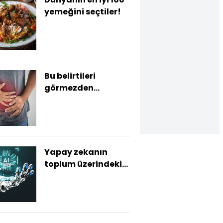
yemeğini seçtiler!
Bu belirtileri
görmezden
gelmeyin!
Yapay zekanın
toplum üzerindeki
hızla gelişen etkisi!