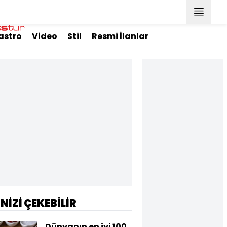
astro
Video
Stil
Resmi İlanlar
İNİZİ ÇEKEBİLİR
Dünyanın en iyi 100