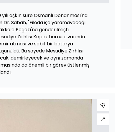
40 yılı aşkın süre Osmanlı Donanması'na
en Dr. Sabah, "Filoda işe yaramayacağı
kale Boğazı'na gönderilmişti.
udiye Zırhlısı Kepez burnu civarında
emir atması ve sabit bir batarya
üşünüldü. Bu sayede Mesudiye Zırhlısı
alacak, demirleyecek ve aynı zamanda
nmasında da önemli bir görev üstlenmiş
landı.