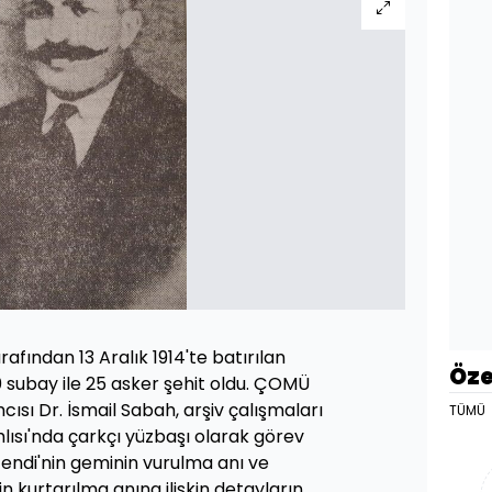
tarafından 13 Aralık 1914'te batırılan
Öze
0 subay ile 25 asker şehit oldu. ÇOMÜ
ı Dr. İsmail Sabah, arşiv çalışmaları
TÜMÜ
lısı'nda çarkçı yüzbaşı olarak görev
endi'nin geminin vurulma anı ve
 kurtarılma anına ilişkin detayların