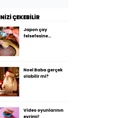
İNİZİ ÇEKEBİLİR
Japon çay
felsefesine
derinlemesine bir
bakış!
Noel Baba gerçek
olabilir mi?
Video oyunlarının
evrimi!