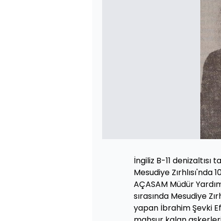
İngiliz B-11 denizaltısı 
Mesudiye Zırhlısı'nda 1
AÇASAM Müdür Yardımcıs
sırasında Mesudiye Zırh
yapan İbrahim Şevki Ef
mahsur kalan askerlerin