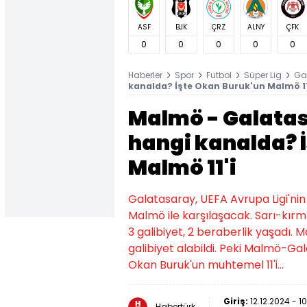
ASF
BJK
ÇRZ
ALNY
ÇFK
0
0
0
0
0
Haberler
Spor
Futbol
Süper Lig
Ga
kanalda? İşte Okan Buruk'un Malmö 11'
Malmö - Galatas
hangi kanalda? 
Malmö 11'i
Galatasaray, UEFA Avrupa Ligi'nin
Malmö ile karşılaşacak. Sarı-kırmı
3 galibiyet, 2 beraberlik yaşadı.
galibiyet alabildi. Peki Malmö-Ga
Okan Buruk'un muhtemel 11'i...
Giriş:
12.12.2024 - 10
Habertürk