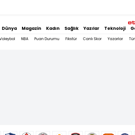
Dünya
Magazin
Kadın
Sağlık
Yazılar
Teknoloji
G
Voleybol
NBA
Puan Durumu
Fikstür
Canlı Skor
Yazarlar
Tü