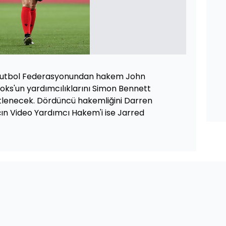
 Futbol Federasyonundan hakem John
oks'un yardımcılıklarını Simon Bennett
stlenecek. Dördüncü hakemliğini Darren
n Video Yardımcı Hakem'i ise Jarred