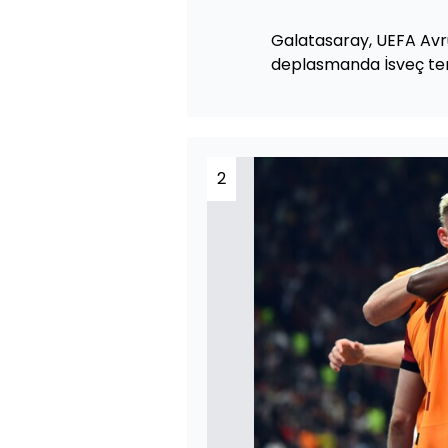
Galatasaray, UEFA Avru
deplasmanda İsveç tems
2