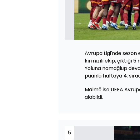
Avrupa Ligi'nde sezon e
kırmızılı ekip, çıktığı 
Yoluna namağlup devam
puanla haftaya 4. sırad
Malmö ise UEFA Avrupa 
alabildi.
5