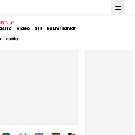
astro
Video
Stil
Resmi İlanlar
m Haberler