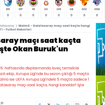
EFK
EYP
FB
GS
GFK
GB
GÖZ
KSM
0
0
0
0
0
0
0
0
latasaray
Malmö - Galatasaray maçı saat kaçta hangi
i - Futbol Haberleri
aray maçı saat kaçta
İşte Okan Buruk'un
 6. haftasında deplasmanda İsveç temsilcisi
zılı ekip, Avrupa Ligi'nde bu sezon çıktığı 5 maçta
 Malmö ise UEFA Avrupa Ligi'ndeki 5 maçta sadece 1
latasaray maçı saat kaçta, hangi kanalda? İşte
:21