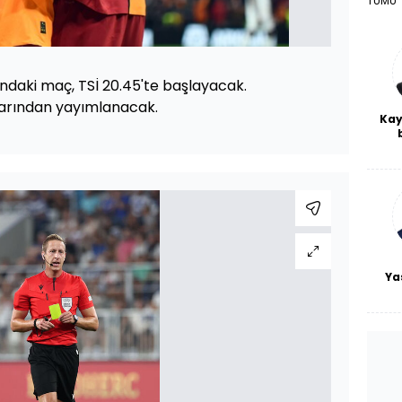
TÜMÜ
daki maç, TSİ 20.45'te başlayacak.
arından yayımlanacak.
Kay
De
haf
a
bl
Ya