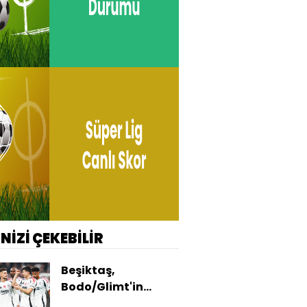
İNİZİ ÇEKEBİLİR
Beşiktaş,
Bodo/Glimt'in
konuğu olacak