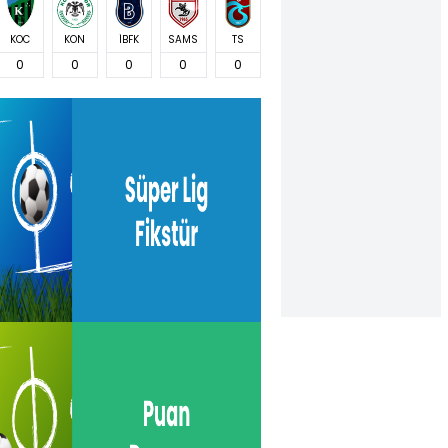
KOC
KON
İBFK
SAMS
TS
0
0
0
0
0