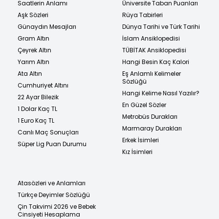
Saatlerin Anlamı
Üniversite Taban Puanları
Aşk Sözleri
Rüya Tabirleri
Günaydın Mesajları
Dünya Tarihi ve Türk Tarihi
Gram Altın
İslam Ansiklopedisi
Çeyrek Altın
TÜBİTAK Ansiklopedisi
Yarım Altın
Hangi Besin Kaç Kalori
Ata Altın
Eş Anlamlı Kelimeler
Sözlüğü
Cumhuriyet Altını
Hangi Kelime Nasıl Yazılır?
22 Ayar Bilezik
En Güzel Sözler
1 Dolar Kaç TL
Metrobüs Durakları
1 Euro Kaç TL
Marmaray Durakları
Canlı Maç Sonuçları
Erkek İsimleri
Süper Lig Puan Durumu
Kız İsimleri
Atasözleri ve Anlamları
Türkçe Deyimler Sözlüğü
Çin Takvimi 2026 ve Bebek
Cinsiyeti Hesaplama