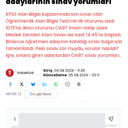
adaylarının sınav yorumları
KPSS Alan Bilgisi kapsamında son sınav olan
Öğretmenlik Alan Bilgisi Testi'nin ilk oturumu saat
10.15'te, ikinci oturumu ÖABT İmam Hatip Lisesi
Meslek Dersleri Alanı Sınavı ise saat 14.45'te başladı.
Binlerce öğretmen adayının katıldığı sınav başarıyla
tamamlandı. Peki, sınav zor muydu, sorular nasıldı?
İşte, sınava giren adaylardan ÖABT sınav yorumları...
Giriş:
04.08.2024 - 11:39
Habertürk
Güncelleme:
05.08.2024 - 00:11
ABONE OL
1