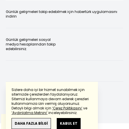
Günlük gelişmeleri takip edebilmek için habertürk uygulamasını
indirin
Günlük gelişmeleri sosyal
medya hesaplarından takip
edebilirsiniz.
Sizlere daha iyi bir hizmet sunabilmek için
sitemizde çerezlerden faydalanıyoruz.
Sitemizi kullanmaya devam ederek çerezleri
Powered by
Translate
kullanmamıza izin vermiş oluyorsunuz.
Detaylı bilgi almak için
‘Çerez Politikasını’
ve
‘Aydınlatma Metnini’
inceleyebilirsiniz.
Bu çeviride
Google Translete
kullanılmıştır.
Anlam ve çeviri hatalarından
haberturk.com
DAHA FAZLA BİLGİ
KABUL ET
sorumlu değildir.