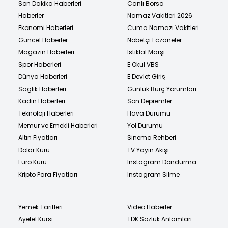
Son Dakika Haberleri
Canlı Borsa
Haberler
Namaz Vakitleri 2026
Ekonomi Haberleri
Cuma Namazı Vakitleri
Güncel Haberler
Nöbetçi Eczaneler
Magazin Haberleri
İstiklal Marşı
Spor Haberleri
E Okul VBS
Dünya Haberleri
E Devlet Giriş
Sağlık Haberleri
Günlük Burç Yorumları
Kadın Haberleri
Son Depremler
Teknoloji Haberleri
Hava Durumu
Memur ve Emekli Haberleri
Yol Durumu
Altın Fiyatları
Sinema Rehberi
Dolar Kuru
TV Yayın Akışı
Euro Kuru
Instagram Dondurma
Kripto Para Fiyatları
Instagram Silme
Yemek Tarifleri
Video Haberler
Ayetel Kürsi
TDK Sözlük Anlamları